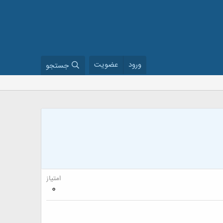
ورود
عضویت
جستجو
امتیاز
0