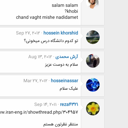
salam salam
khobi?
chand vaght mishe nadidamet
Sep 27, 2012
hossein khorshid
تو کدوم دانشگاه درس میخونی؟
آرش محمدی
Aug 13, 2012
سلام به دوست عزیز
Mar 27, 2012
hosseinassar
علیک سلام
Sep 14, 2011
reza4321
http://www.www.www.iran-eng.ir/showthread.php/304957-تفرقه-بیانداز-و-حکومت
منتظر نظرتون هستم