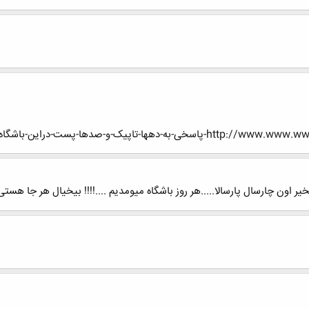
ا-تاپیک-و-صدها-پست-دراین-باشگاه!!!!
 اون چارسال پارسالا.....هر روز باشگاه میومدیم ....!!!! بیخیال هر جا هس