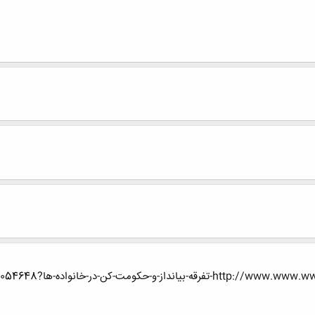
-کن-در-خانواده-ها?p=4054648#post4054648