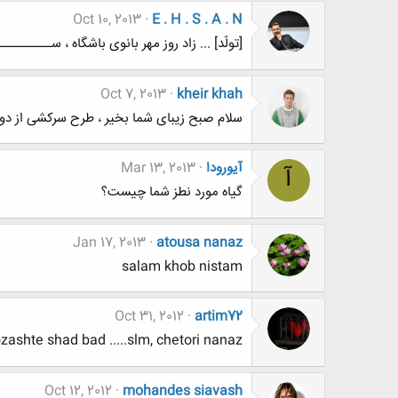
Oct 10, 2013
E . H . S . A . N
[تولّد] ... زاد روز مهر بانوی باشگاه ، ســـــــــــــت
Oct 7, 2013
kheir khah
سلام صبح زیبای شما بخیر ، طرح سرکشی از دو
آیورودا
Mar 13, 2013
آ
گیاه مورد نطز شما چیست؟
Jan 17, 2013
atousa nanaz
salam khob nistam
Oct 31, 2012
artim72
ashte shad bad .....slm, chetori nanaz
Oct 12, 2012
mohandes siavash