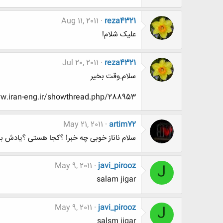
Aug 11, 2011
reza4321
علیک شلام!
Jul 20, 2011
reza4321
سلام.وقت بخیر
http://www.www.www.iran-eng.ir/showthread.php/288953-پاسخی-به-دهه
May 21, 2011
artim72
سلام ناناز خوبی چه خبرا ؟کجا هستی ؟یادش بخیر
May 9, 2011
javi_pirooz
J
salam jigar
May 9, 2011
javi_pirooz
J
salsm jigar