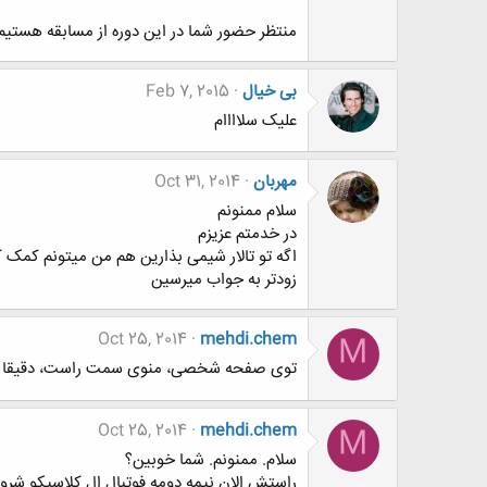
منتظر حضور شما در این دوره از مسابقه هستیم.[IMG
بی خیال
Feb 7, 2015
علیک سلاااام
مهربان
Oct 31, 2014
سلام ممنونم
در خدمتم عزیزم
اگه تو تالار شیمی بذارین هم من میتونم کمک 
زودتر به جواب میرسین
Oct 25, 2014
mehdi.chem
M
توی صفحه شخصی، منوی سمت راست، دقیقا زیر تصویر
Oct 25, 2014
mehdi.chem
M
سلام. ممنونم. شما خوبین؟
راستش الان نیمه دومه فوتبال ال کلاسیکو شرو