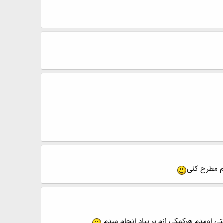
 اومدم هرکمکی ازم بر بیاد انجام میدم.