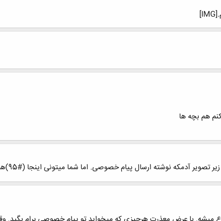
]
کنم هم بچه ها
 آدمکه نوشته ارسال پیام خصوصی. اما شما میتونی اینجا (#95)هم مطرح کنی
ع میشه. با عرض معذرت هرچیزی که میخواید تو پیام خصوصی برام بگید. وقتی