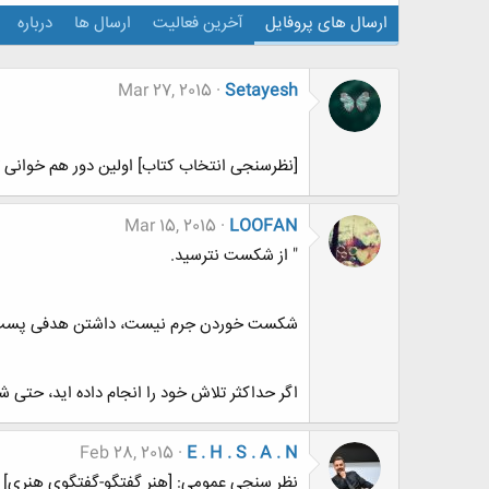
ارسال های پروفایل
آخرین فعالیت
ارسال ها
درباره
Mar 27, 2015
Setayesh
[نظرسنجی انتخاب کتاب] اولین دور هم خوانی تالار 
Mar 15, 2015
LOOFAN
" از شکست نترسید.
شکست خوردن جرم نیست، داشتن هدفی پست
اگر حداکثر تلاش خود را انجام داده اید، حتی
Feb 28, 2015
E . H . S . A . N
نظر سنجي عمومی: [هنر گفتگو-گفتگوی هنری] - 08 - عکاسی و نقاش