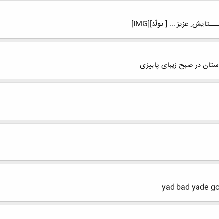
ایش ِ عزیز ... [ تولّد][IMG]
ستان در صبح زیبای پاییزی
yad bad yade goz