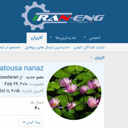
انجمن
جدیدترین‌ها
کاربران
بازدید کنندگان کنونی
جدیدترین ارسال های پروفایل
جستجو در ارس
کاربران
atousa nanaz
عضو جدید
·
از
_pasdaran
عضویت
Feb 26, 2010
آخرین بازدید
Oct 11, 2015
ارسال ها
40
پیدا کردن