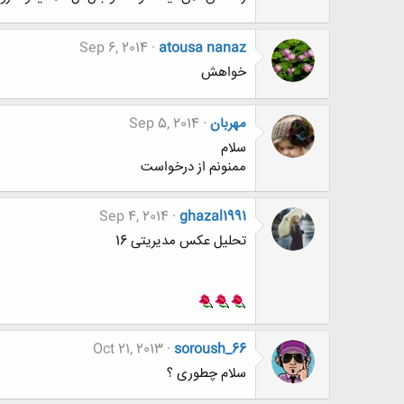
Sep 6, 2014
atousa nanaz
خواهش
مهربان
Sep 5, 2014
سلام
ممنونم از درخواست
Sep 4, 2014
ghazal1991
تحلیل عکس مدیریتی 16
Oct 21, 2013
soroush_66
سلام چطوری ؟