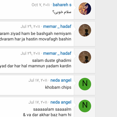
Oct 7, 2011
bahareh s
سلام خوبی؟
Jul 29, 2011
memar _ hadaf
 daram ziyad ham be bashgah nemiyam
dvaram har ja hastin movafagh bashin
Jul 29, 2011
memar _ hadaf
salam duste ghadimi
yad dar har hal mamnun yadam kardin
Jul 17, 2011
neda angel
N
khobam chips
Jul 17, 2011
neda angel
N
saaaaalam saaaalm
va dar akhar baz ham hi &