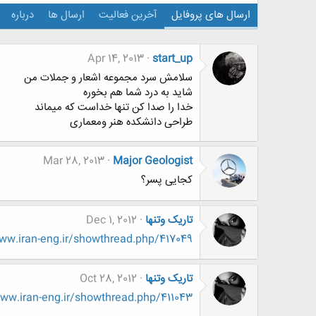
ارسال های پروفایل
آخرین فعالیت
ارسال ها
درباره
Apr 14, 2013
start_up
سلامش سرد مجموعه اشعار و جملات من
شاید به درد شما هم بخوره
خدا را صدا کن تنها خداست که میماند
طراحی دانشکده هنر ومعماری
Mar 28, 2013
Major Geologist
کجایی پسر؟
تاریک وتنها
Dec 1, 2012
w.iran-eng.ir/showthread.php/417049
تاریک وتنها
Oct 28, 2012
w.iran-eng.ir/showthread.php/411043