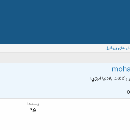
ال های پروفایل
moha
ت با1دنيا انرژي+
O
پسندها
95