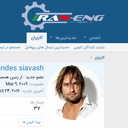
انجمن
جدیدترین‌ها
کاربران
بازدید کنندگان کنونی
جدیدترین ارسال های پروفایل
جستجو در ارس
کاربران
ndes siavash
عضو جدید
·
از
زمين همجوار كائنا
عضویت
Mar 9, 2009
آخرین بازدید
ct 24, 2012
ارسال ها
37
پیدا کردن