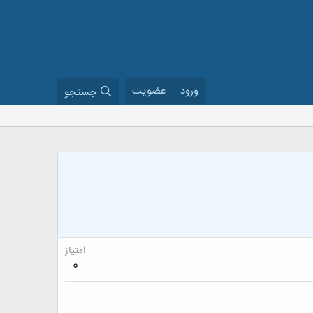
ورود
عضویت
جستجو
امتیاز
0