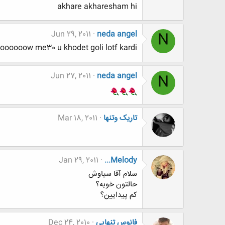
akhare akharesham hi
Jun 29, 2011
neda angel
N
oooooow me30 u khodet goli lotf kardi
Jun 27, 2011
neda angel
N
تاریک وتنها
Mar 18, 2011
Jan 29, 2011
...Melody
سلام آقا سياوش
حالتون خوبه؟
كم پيدايين؟
فانوس تنهایی
Dec 24, 2010