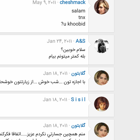
May 9, 2011
cheshmack
salam
tnx
u khoobid?
Jan 24, 2011
A&S
سلام خوبین؟
بله کمتر میتونم بیام
گلابتون
Jan 18, 2011
با اجازه تون ...شب خوش ...از زيارتتون خوشح
Jan 18, 2011
S i s i l
گلابتون
Jan 18, 2011
منم همچين جسارتي نكردم عزيز.....اتفاقا فكركنم