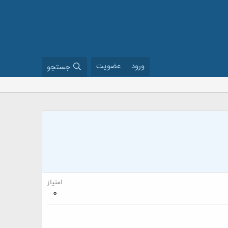
ورود
عضویت
جستجو
امتیاز
0