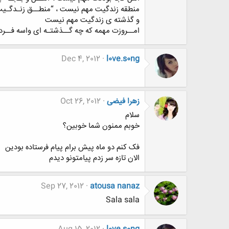
منطقه زندگیت مهم نیست ، “منطــق زنـدگـی
و گذشته ی زندگیت مهم نیست
امــروزت مهمه که چه گــذشتـه ای واسه فــرد
Dec 4, 2012
l0ve.s0ng
زهرا فیضی
Oct 26, 2012
سلام
خوبم ممنون شما خوبین؟
فک کنم دو ماه پیش برام پیام فرستاده بودین
الان تازه سر زدم پیامتونو دیدم
Sep 27, 2012
atousa nanaz
Sala sala