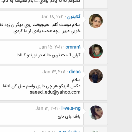
ممنونم كه به يادم بودي....ايام هميشه به كام... [IMG
گلابتون
Jan 18, 2011
سلام دوست گلم...هيچوقت روي ديگران زود قض
خوبي عزيز....چه عجب يادي از ما كردي
Jan 15, 2011
omran1
گران قیمت ترین خانه در تورنتو کانادا
Jan 13, 2011
dieas
سلام
عكس انريكو هر چي داري واسم ميل كن لطفا
saeed_edu@yahoo.com
Jan 12, 2011
l0ve.s0ng
باشه.بای بای