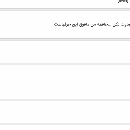
]
اوت نكن....حافظه من مافوق اين حرفهاست