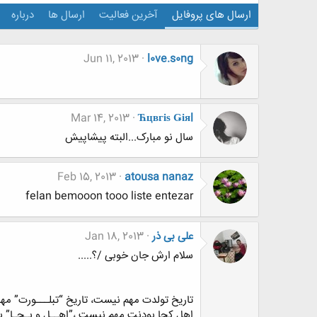
ارسال های پروفایل
آخرین فعالیت
ارسال ها
درباره
Jun 11, 2013
l0ve.s0ng
Mar 14, 2013
Ћцвгіѕ Ǥіяl
سال نو مبارک...البته پیشاپیش
Feb 15, 2013
atousa nanaz
felan bemooon tooo liste entezar
علی بی ذر
Jan 18, 2013
سلام ارش جان خوبی /؟.....
تاریخ تولدت مهم نیست، تاریخ “تبلـــورت” مه
اهل کجا بودنت مهم نیست ،”اهــل و بـجـا” 