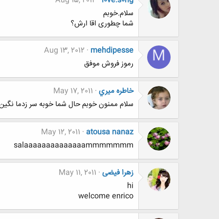
Aug 15, 2012
l0ve.s0ng
سلام.خوبم
شما چطوری اقا ارش؟
Aug 13, 2012
mehdipesse
M
رموز فروش موفق
خاطره ميري
May 17, 2011
سلام ممنون خوبم حال شما خوبه سر زدما نگين س
May 12, 2011
atousa nanaz
salaaaaaaaaaaaaaammmmmmm
زهرا فیضی
May 11, 2011
hi
welcome enrico