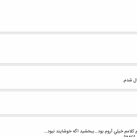
ال شدم.
 كلامم خيلي آروم بود...ببخشيد اگه خوشايند نبود...