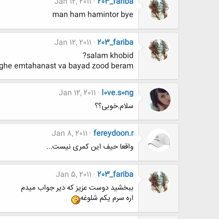
Jan 12, 2011
203_fariba
man ham hamintor bye
Jan 12, 2011
203_fariba
salam khobid?
ghe emtahanast va bayad zood beram
Jan 12, 2011
l0ve.s0ng
سلام.خوبی؟؟
Jan 8, 2011
fereydoon.r
واقعا حیف این کمری نیست...
Jan 5, 2011
203_fariba
ببخشيد دوست عزيز كه دير جواب ميدم
اره سرم يكم شلوغه