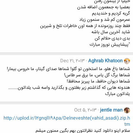
خيليا از بينمون رفتن
بعضيا به جمعمون اضافه شدن
گريه كرديم و خنديديم
عمرمون كم شد و سنمون زياد
فقط چند روزمونده از همه اون خاطرات تلخ و شيرين
شايد آخرين سال باشه
بدی ديدی حلالم كن
"پيشاپيش نوروز مبارك
Dec 21, 2013
Aghrab Khatoon
شماها باغ هلو، ما استخون تو گلو! شماها صدای گیتار، ما خروس بیمار!
شماها برگ گل یاس، ما برق سر طاس!
شماها دیوان حافط، ما پیریز محافظ!
هندونه هایی که گذاشتم زیر بغلتون و بگذارید واسه شب یلداتون........
یلداتون مبارک
Oct 5, 2013
jentle man
http://uplod.ir/l2gnqll198pa/Delneveshte(vahid_asadi).zip.h
tm
سلام اینو دانلود کنید نظراتتون بهم بگین ممنون میشم