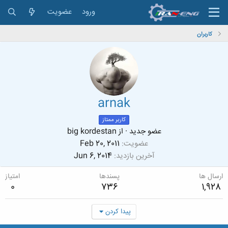
ورود
عضویت
کاربران
arnak
کاربر ممتاز
عضو جدید
·
از
big kordestan
عضویت
Feb 20, 2011
آخرین بازدید
Jun 6, 2014
ارسال ها
پسندها
امتیاز
0
736
1,928
پیدا کردن