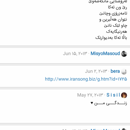
له‌رۆشنایی مانگه‌شه‌وێ
رێ ون ئه‌کا
تامه‌زرۆی وچانێ
نێوان هه‌ڵبرین و
چاو لێک نانێ
هه‌رنیگایه‌ک
باڵا ئه‌کا به‌دیوارێک
Jun 15, 2013
MisyoMasoud
Jun 2, 2013
bera
http://www.iransong.biz/g.htm?id=1725
May 27, 2013
S i s i l
زنـــدگـــی مـــن ♥