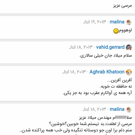
مرسی عزیز
Jul 19, 2013
malina
اوهووم
Jul 18, 2013
vahid.gerrard
سلام میلاد جان خیلی سالاری.
Jul 18, 2013
Aghrab Khatoon
آفرین آفرین...
نه حافظه ت خوبه.
آره همه ی آواتارم عقرب بود به جز یکی.
Jul 18, 2013
malina
سلاااااااااام مهندس میلاد عزیز
مرسی از لطفت.بد نیستم.شما خوبین؟خوشین؟
منم دلم برا اون جو دوستانه تنگیده ولی خب همه پراکنده شدن..