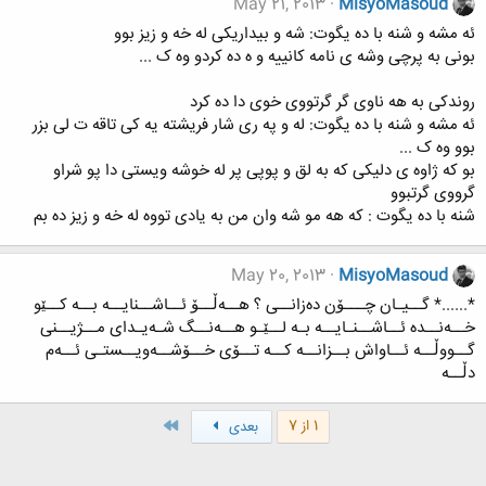
May 21, 2013
MisyoMasoud
ئه مشه و شنه با ده یگوت: شه و بیداریکی له خه و زیز بوو
بونی به پرچی وشه ی نامه کانییه و ه ده کردو وه ک ...
روندکی به هه ناوی گر گرتووی خوی دا ده کرد
ئه مشه و شنه با ده یگوت: له و په ری شار فریشته یه کی تاقه ت لی بزر
بوو وه ک ...
بو که ژاوه ی دلیکی که به لق و پوپی پر له خوشه ویستی دا پو شراو
گرووی گرتبوو
شنه با ده یگوت : که هه مو شه وان من به یادی تووه له خه و زیز ده بم
May 20, 2013
MisyoMasoud
*......* گــیـان چـــۆن ده‌زانــی ؟ هــه‌ڵــۆ ئــاشــنایــه‌ بــه‌ کــێو
خــه‌نــده‌ ئــاشــنـایــه‌ بـه‌ لــێـو هــه‌نــگ شـه‌یـدای مــژیــنی
گــووڵــه‌ ئــاواش بــزانــه‌ کــه‌ تــۆی خــۆشــه‌ویــستـی ئــه‌م
دڵــه‌
آخر
1 از 7
بعدی