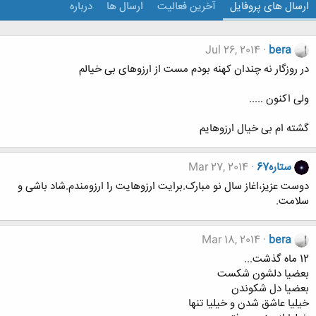
ارسال های پروفایل
آخرین فعالیت
ارسال ها
درباره
Jul 26, 2014
bera
در روزگار نه چندان کهنه بودم مست از ارزوهای بی خیالم
ولی اکنون .....
گشته ام بی خیال ارزوهایم
ستاره67
Mar 27, 2014
دوست عزیز،اغاز سال نو مبارک.برایت ارزوهایت را ارزومندم.شاد باشی و
سلامت.
Mar 18, 2014
bera
12 ماه گذشت...
بعضيا دلشون شكست
بعضيا دل شكوندن
خيليا عاشق شدن و خيليا تنها