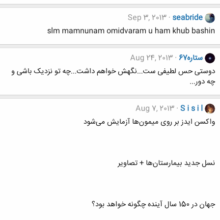
Sep 3, 2013
seabride
slm mamnunam omidvaram u ham khub bashin
ستاره67
Aug 24, 2013
دوستی حس لطیفی ست...نگهش خواهم داشت...چه تو نزدیک باشی و
چه دور...
Aug 7, 2013
S i s i l
واکسن ایدز بر روی میمون‌ها آزمایش می‌شود
نسل جدید بیمارستان‌ها + تصاویر
جهان در 150 سال آینده چگونه خواهد بود؟