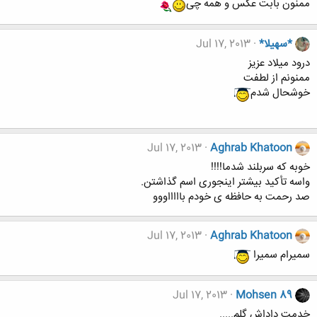
ممنون بابت عکس و همه چی
*سهیلا*
Jul 17, 2013
درود میلاد عزیز
ممنونم از لطفت
خوشحال شدم
Jul 17, 2013
Aghrab Khatoon
خوبه که سربلند شدما!!!!
واسه تأکید بیشتر اینجوری اسم گذاشتن.
صد رحمت به حافظه ی خودم باااااووو
Jul 17, 2013
Aghrab Khatoon
سمیرام سمیرا
Jul 17, 2013
Mohsen 89
خدمت داداش گلم.....