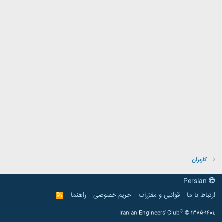
کاربران
Persian
ارتباط با ما
قوانین و مقرّرات
حریم خصوصی
راهنما
R
S
S
®
Iranian Engineers' Club
© 1385-1401.