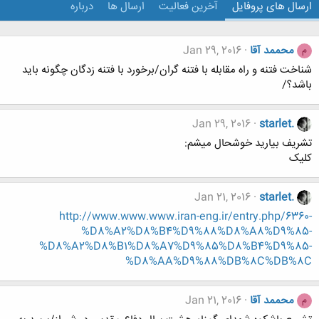
ارسال های پروفایل
آخرین فعالیت
ارسال ها
درباره
محممد آقا
Jan 29, 2016
م
شناخت فتنه و راه مقابله با فتنه گران/برخورد با فتنه زدگان چگونه باید
باشد؟/
Jan 29, 2016
starlet.
تشریف بیارید خوشحال میشم:
کلیک
Jan 21, 2016
starlet.
http://www.www.www.iran-eng.ir/entry.php/6360-
%D8%A2%D8%B4%D9%88%D8%A8%D9%85-
%D8%A2%D8%B1%D8%A7%D9%85%D8%B4%D9%85-
%D8%AA%D9%88%DB%8C%DB%8C
محممد آقا
Jan 21, 2016
م