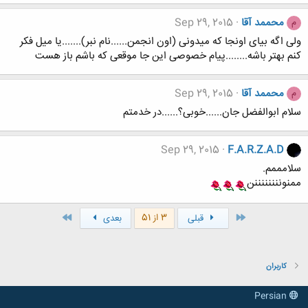
محممد آقا
Sep 29, 2015
م
ولی اگه بیای اونجا که میدونی (اون انجمن......نام نبر).......یا میل فکر
کنم بهتر باشه........پیام خصوصی این جا موقعی که باشم باز هست
محممد آقا
Sep 29, 2015
م
سلام ابوالفضل جان......خوبی؟......در خدمتم
Sep 29, 2015
F.A.R.Z.A.D
سلامممم.
ممنوننننننننن
اول
آخر
3 از 51
قبلی
بعدی
کاربران
Persian