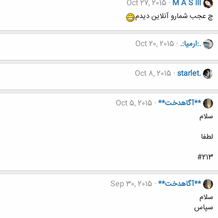
Oct 27, 2015
M A S III
چ عجب شمارو آنلاین دیدم
.:ارمیا:.
Oct 20, 2015
Oct 8, 2015
starlet.
**آگاهدخت**
Oct 5, 2015
سلام
لطفا
#213
**آگاهدخت**
Sep 30, 2015
سلام
سپاس