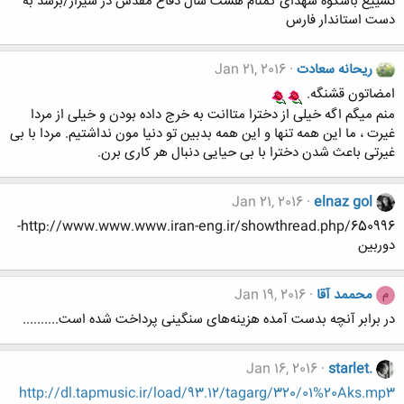
تشییع باشکوه شهدای گمنام هشت سال دفاع مقدس در شیراز/برسد به
دست استاندار فارس
ریحانه سعادت
Jan 21, 2016
امضاتون قشنگه.
منم میگم اگه خیلی از دخترا متاانت به خرج داده بودن و خیلی از مردا
غیرت ، ما این همه تنها و این همه بدبین تو دنیا مون نداشتیم. مردا با بی
غیرتی باعث شدن دخترا با بی حیایی دنبال هر کاری برن.
Jan 21, 2016
elnaz gol
http://www.www.www.iran-eng.ir/showthread.php/650996-
دوربین
محممد آقا
Jan 19, 2016
م
در برابر آنچه بدست آمده هزینه‌های سنگینی پرداخت شده است..........
Jan 16, 2016
starlet.
http://dl.tapmusic.ir/load/93.12/tagarg/320/01%20Aks.mp3