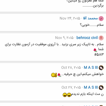
شما هم نظرتون رو میگین؟
برگردین...........
محممد آقا
Nov 24, 2015
م
سلام........خوبی؟
Nov 9, 2015
behrooz civil
B
سلام . به تاپیک زیر سری بزنید . با آرزوی موفقیت در آزمون نظارت برای
شما
#583
Oct 28, 2015
M A S III
خواهش میکنم،این چ حرفیه...
Oct 27, 2015
M A S III
ن مث اینکه بازم ندیدم