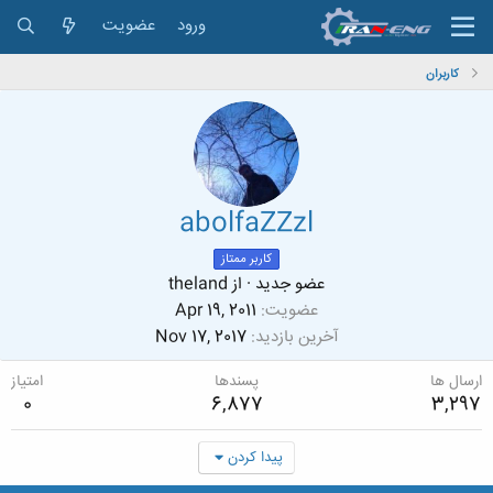
ورود
عضویت
کاربران
abolfaZZzl
کاربر ممتاز
عضو جدید
·
از
theland
عضویت
Apr 19, 2011
آخرین بازدید
Nov 17, 2017
ارسال ها
پسندها
امتیاز
0
6,877
3,297
پیدا کردن