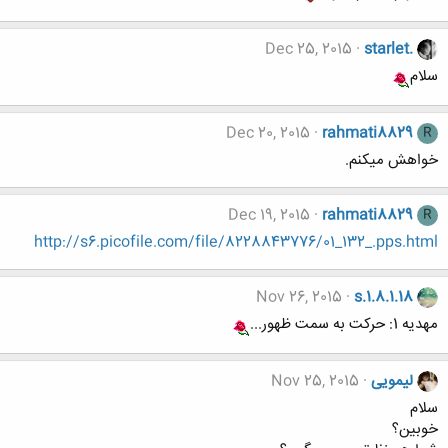
Dec 25, 2015
starlet.
سلام
Dec 20, 2015
rahmati8829
R
خواهش میکنم.
Dec 19, 2015
rahmati8829
R
http://s6.picofile.com/file/8228843776/01_132_.pps.html
Nov 26, 2015
s.1.8.1.18
مهدیه 1: حرکت به سمت ظهور...
لیمویی
Nov 25, 2015
سلام
خوبین؟