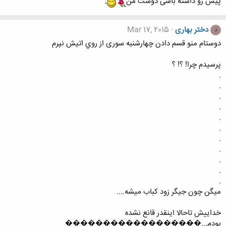
پیش رو داشته باشی دوست من
دختر بهاری
Mar 17, 2015
د
دوستام منو قسم دادن چهارشنبه سوری از روي اتیش نپرم
پرسيدم چرا! ؟! ؟
.
.
.
.
.
.
.
.
.
.
.
میگن چون جیگر زود کباب میشه....
خداییش تاحالا اینقدر قانع نشده
بودم...������������������