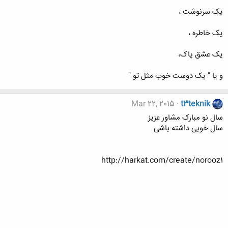
یک سرنوشت ،
یک خاطره ،
یک عشق پاک،
و یا " یک دوست خوب مثل تو "
Mar 22, 2015
t3teknik
سال نو مبارک مشاور عزیز
سال خوبی داشته باشی
http://harkat.com/create/norooz1