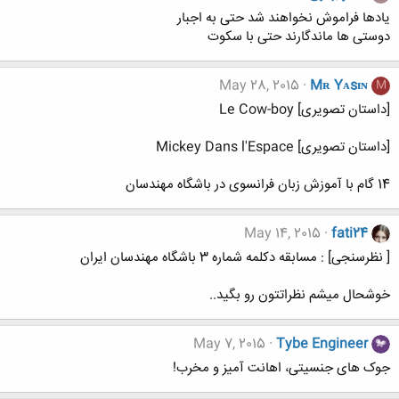
یادها فراموش نخواهند شد حتی به اجبار
دوستی ها ماندگارند حتی با سکوت
May 28, 2015
Mʀ Yᴀsɪɴ
M
[داستان تصویری] Le Cow-boy
[داستان تصویری] Mickey Dans l'Espace
14 گام با آموزش زبان فرانسوی در باشگاه مهندسان
May 14, 2015
fati24
[ نظرسنجی] : مسابقه دکلمه شماره 3 باشگاه مهندسان ایران
خوشحال میشم نظراتتون رو بگید..
May 7, 2015
Tybe Engineer
جوک های جنسیتی، اهانت آمیز و مخرب!