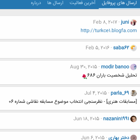
ارسال های پروفایل
آخرین فعالیت
ارسال ها
درباره
Feb 8, 2017
juni
http://turkce1.blogfa.com
Feb 5, 2016
saba62
Aug 30, 2015
modir banoo
تحلیل شخصیت باران 686
Jul 4, 2015
parla_69
[مسابقات هنری] - نظرسنجی انتخاب موضوع مسابقه نقاشی شماره 06
Jun 18, 2015
nazanin1991
دختر بهاری
Jun 6, 2015
د