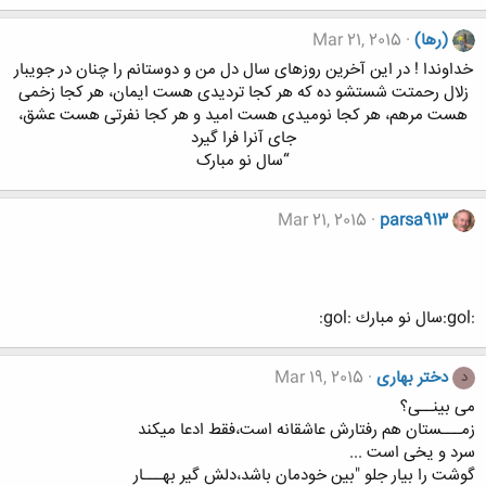
(رها)
Mar 21, 2015
خداوندا ! در این آخرین روزهای سال دل من و دوستانم را چنان در جویبار
زلال رحمتت شستشو ده که هر کجا تردیدی هست ایمان، هر کجا زخمی
هست مرهم، هر کجا نومیدی هست امید و هر کجا نفرتی هست عشق،
جای آنرا فرا گیرد
“سال نو مبارک​
Mar 21, 2015
parsa913
:gol:سال نو مبارك :gol:
دختر بهاری
Mar 19, 2015
د
ﻣﯽ ﺑﯿﻨــﯽ؟
ﺯﻣـــﺴﺘﺎﻥ ﻫﻢ ﺭﻓﺘﺎﺭﺵ ﻋﺎﺷﻘﺎﻧﻪ ﺍﺳﺖ،ﻓﻘﻂ ﺍﺩﻋﺎ ﻣﯿﮑﻨﺪ
ﺳﺮﺩ ﻭ ﯾﺨﯽ ﺍﺳﺖ ...
ﮔﻮﺷﺖ ﺭﺍ ﺑﯿﺎﺭ ﺟﻠﻮ "ﺑﯿﻦ ﺧﻮﺩﻣﺎﻥ ﺑﺎﺷﺪ،ﺩﻟﺶ ﮔﯿﺮ ﺑﻬـــﺎﺭ