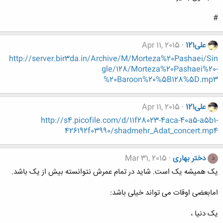
#
علی121
Apr 11, 2015
http://server.bir3da.in/Archive/M/Morteza%20Pashaei/Sin
gle/128/Morteza%20Pashaei%20-
%20Baroon%20%5B128%5D.mp3
علی121
Apr 11, 2015
http://s4.picofile.com/d/11f28023-4aca-40a5-a5b1-
426192f03990/shadmehr_Adat_concert.mp4
دختر بهاری
Mar 31, 2015
د
یک همیشه یک است. شاید در تمام عمرش نتوانسته بیش از یک باشد.
امابعضی اوقات می تواند خیلی باشد:
یک دنیا ،