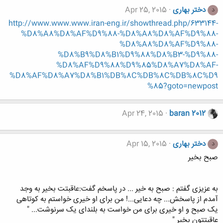
دختر بهاری
Apr 25, 2015
د
http://www.www.www.iran-eng.ir/showthread.php/633144-
%D8%A8%D8%AF%D9%88-%D8%A8%D8%AF%D9%88-
%D8%A8%D8%AF%D9%88-
%D8%B9%D8%B1%D9%88%D8%B3-%D9%88-
%D8%AF%D9%88%D9%85%D8%A7%D8%AF-
%D8%AF%D8%A7%D8%B1%DB%8C%DB%8C%DB%8C%D9
%85?goto=newpost
Apr 24, 2015
baran 2012
دختر بهاری
Apr 15, 2015
د
صبح بخیر
به عزیزی گفتم : صبح به خیر ... در پاسخم گفت:عاقبتت بخیر به وجد
آمدم از پاسخش... چه دعایی...! من برای او خیری خواستم به کوتاهی
یک صبح و او خیری برای من خواست به بلندای یک سرنوشت... "
عاقبتتون بخير "