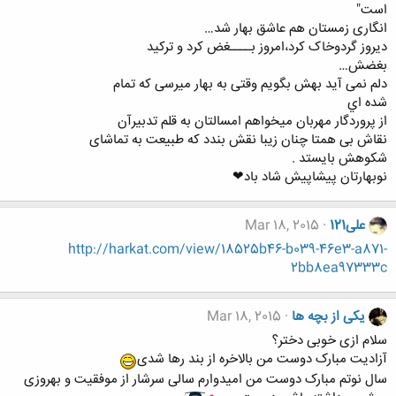
ﺍﺳﺖ"
ﺍﻧﮕﺎﺭﯼ ﺯﻣﺴﺘﺎﻥ ﻫﻢ ﻋﺎﺷﻖ ﺑﻬﺎﺭ ﺷﺪ…
ﺩﯾﺮﻭﺯ ﮔﺮﺩﻭﺧﺎﮎ ﮐﺮﺩ،ﺍﻣﺮﻭﺯ ﺑــــﻐﺾ ﮐﺮﺩ ﻭ ﺗﺮﮐﯿﺪ
ﺑﻐﻀﺶ…
ﺩﻟﻢ ﻧﻤﯽ ﺁﯾﺪ ﺑﻬﺶ ﺑﮕﻮﯾﻢ ﻭﻗﺘﯽ ﺑﻪ ﺑﻬﺎﺭ ﻣﯿﺮﺳﯽ ﮐﻪ ﺗﻤﺎﻡ
ﺷﺪﻩ ﺍﻱ
ﺍﺯ ﭘﺮﻭﺭﺩﮔﺎﺭ ﻣﻬﺮﺑﺎﻥ ﻣﯿﺨﻮﺍﻫﻢ ﺍﻣﺴﺎﻟﺘﺎﻥ ﺑﻪ ﻗﻠﻢ ﺗﺪﺑﯿﺮﺁﻥ
ﻧﻘﺎﺵ ﺑﻰ ﻫﻤﺘﺎ ﭼﻨﺎﻥ ﺯﯾﺒﺎ ﻧﻘﺶ ﺑﻨﺪﺩ ﮐﻪ ﻃﺒﯿﻌﺖ ﺑﻪ ﺗﻤﺎﺷﺎﯼ
ﺷﮑﻮﻫﺶ ﺑﺎﯾﺴﺘﺪ .
ﻧﻮﺑﻬﺎﺭﺗﺎﻥ ﭘﻴﺸﺎﭘﻴﺶ ﺷﺎﺩ ﺑﺎﺩ❤
علی121
Mar 18, 2015
http://harkat.com/view/18525b46-b039-46e3-a871-
2bb8ea97333c
یکی از بچه ها
Mar 18, 2015
سلام ازی خوبی دختر؟
آزادیت مبارک دوست من بالاخره از بند رها شدی
سال نوتم مبارک دوست من امیدوارم سالی سرشار از موفقیت و بهروزی