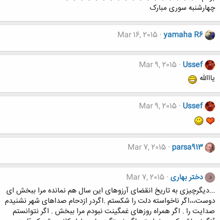
چهارشنبه سوری مبارک
Mar 16, 2015
yamaha R6
Mar 9, 2015
Ussef
یااالله
Mar 9, 2015
Ussef
Mar 7, 2015
parsa913
دختر بهاری
Mar 7, 2015
د
...دﯾﮕﺮﭼﯿﺰﯼ ﺑﻪ ﺗﺎﺭﯾﺦ ﺍﻧﻘﻀﺎﯼ ﺁﺭﺯﻭﻫﺎﯼ ﺍﯾﻦ ﺳﺎﻝ ﻫﻢ ﻧﻤﺎﻧﺪﻩ ﻣﺮﺍ ﺑﺒﺨﺶ ﺍﯼ
ﺩﻭﺳﺖ،،،ﺍﮔﺮ ﻧﺎﺧﻮﺍﺳﺘﻪ ﺩﻟﺖ ﺭﺍ ﺷﮑﺴﺘﻢ .اﮔﺮﺩﺭ ﺍﺯﺩﺣﺎﻡ ﺻﺪﺍﻫﺎﯼ ﺷﻬﺮ ﻧﺸﻨﯿﺪﻡ
ﺻﺪﺍﯾﺖ ﺭﺍ . اﮔﺮ ﻫﻤﺮﺍﻩ ﺭﻭﺯﻫﺎﯼ ﻏﻤﮕﯿﻨﺖ ﻧﺒﻮﺩﻡ ﻣﺮﺍ ﺑﺒﺨﺶ . ﺍﮔﺮ ﻧﺘﻮﺍﻧﺴﺘﻢ