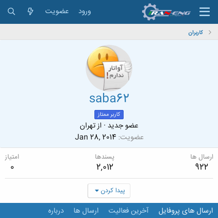
ورود
عضویت
کاربران
saba62
کاربر ممتاز
عضو جدید
·
از
تهران
عضویت
Jan 28, 2014
ارسال ها
پسندها
امتیاز
0
2,012
922
پیدا کردن
ارسال های پروفایل
آخرین فعالیت
ارسال ها
درباره