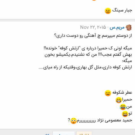
جبار سینگ
مریم.س
Nov 22, 2015
از دوستم میپرسم چ آهنگی رو دوست داری؟
میگه اونی ک حمیرا درباره ی "ارتش کوفه" خونده!!
بهش گفتم عجب!!! من که نشنیدم،یکمیشو بخون
میگه؛
ارتش کوفه داری،مثل گل بهاری،وقتیکه از راه میای....
عطر شكوفه
حميرا
من
تو
حمید معصومی نژاد رررررررررررم
?