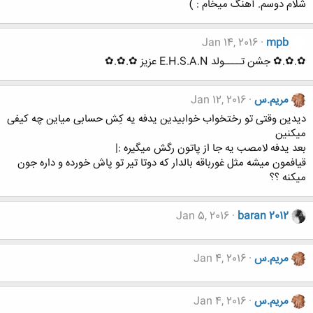
شلام دوسم. آهنگ میخام : )
Jan 14, 2016
mpb
✿.✿.✿ جشن تــــولد E.H.S.A.N عزیز ✿.✿.✿
مریم.س
Jan 12, 2016
ﺩﯾﺪﯾﻦ ﻭﻗﺘﯽ ﺗﻮ ﺭﺧﺘﺨﻮﺍﺏ ﺧﻮﺍﺑﯿﺪﯾﻦ ﯾﺪﻓﻪ ﯾﻪ ﮐِﺶ ﺣﺴﺎﺑﯽ ﻣﯿﺎﯾﻦ ﭼﻪ ﮐﯿﻔﯽ
ﻣﯿﮑﻨﯿﻦ
ﺑﻌﺪ ﯾﺪﻓﻪ ﻻﻣﺼﺐ ﯾﻪ ﺟﺎ ﺍﺯ ﭘﺎﺗﻮﻥ ﺭﮔﺶ ﻣﯿﮕﯿﺮﻩ :|
ﻗﯿﺎﻓﻤﻮﻥ ﻣﯿﺸﻪ ﻣﺜﻞ ﻏﻮﺭﺑﺎﻗﻪ ﺑﺎﻟﺪﺍﺭ ﮐﻪ ﺩﻭﺗﺎ ﺗﯿﺮ ﺗﻮ ﭘﺎﺵ ﺧﻮﺭﺩﻩ ﻭ ﺩﺍﺭﻩ ﺟﻮﻥ
میکنه ؟؟
Jan 5, 2016
baran 2012
مریم.س
Jan 4, 2016
مریم.س
Jan 4, 2016