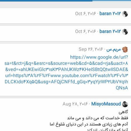
Oct 6, 2016
baran 2012
Oct 6, 2016
baran 2012
مریم.س
Sep 26, 2016
https://www.google.de/url?
sa=t&rct=j&q=&esrc=s&source=web&cd=5&cad=rja&uact=8
&ved=0ahUKEwiGlc31sK3PAhUKWz4KHeISBtQQtwIISDAE&
url=https%3A%2F%2Fwww.youtube.com%2Fwatch%3Fv%3
DLCK1do4Xq5Q&usg=AFQjCNFfd_gGq03yqYjrWP2UbV7q1h
QNsA
Aug 28, 2016
MisyoMasoud
گاهی
فقط خداست که می داند و می ماند
آدم های زیادی هستند در این دنیای شلوغ اما
آنها که ماندگارند، اندکند