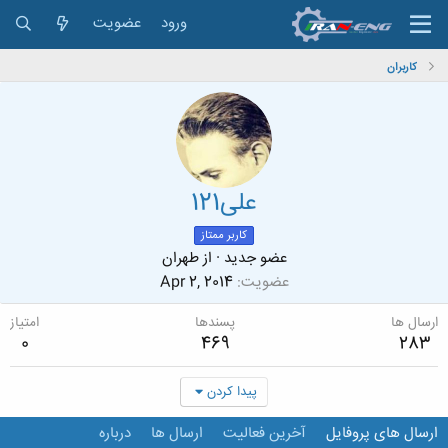
ورود
عضویت
کاربران
علی121
کاربر ممتاز
عضو جدید
·
از
طهران
عضویت
Apr 2, 2014
ارسال ها
پسندها
امتیاز
0
469
283
پیدا کردن
ارسال های پروفایل
آخرین فعالیت
ارسال ها
درباره