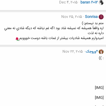
Dec 4, 2015
baran 2012
Nov 25, 2015
Sonrisa
S
منم بد نيستم;-)
اره واقعاً هميشه كه نميشه شاد بود اگه غم نباشه كه ديگه شادي نه معني
داره نه لذت
اميدوارم هميشه شاديات بيشتر از غمات باشه دوست خوووبم
*وروجک
Nov 22, 2015
: ))
[IMG]
[IMG]