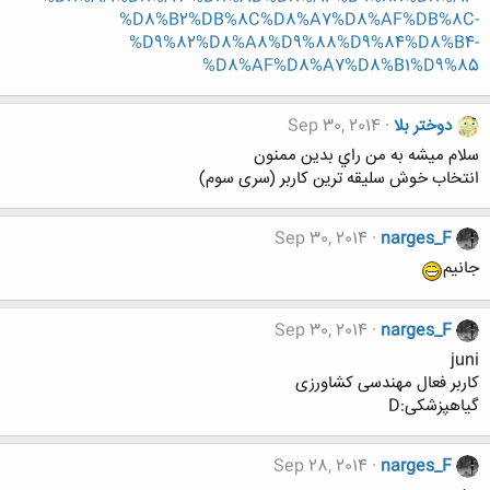
%D8%B2%DB%8C%D8%A7%D8%AF%DB%8C-
%D9%82%D8%A8%D9%88%D9%84%D8%B4-
%D8%AF%D8%A7%D8%B1%D9%85
دوختر بلا
Sep 30, 2014
سلام ميشه به من راي بدين ممنون
انتخاب خوش سلیقه ترین کاربر (سری سوم)
Sep 30, 2014
narges_F
جانیم
Sep 30, 2014
narges_F
juni
کاربر فعال مهندسی کشاورزی
گیاهپزشکی:D
Sep 28, 2014
narges_F