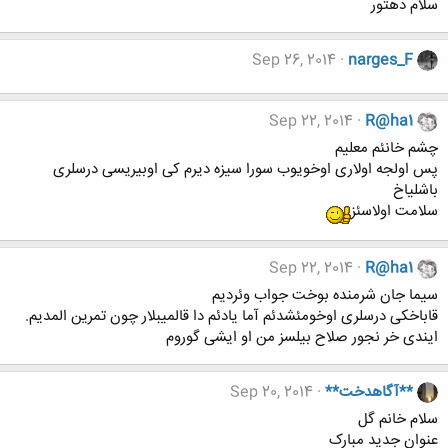
سلام دهتور
Sep 26, 2014
narges_F
Sep 22, 2014
R@ha1
چشم خانئم معلیم
پس اولجه اولاری اوخویوب سورا سیزه دیرم کی اوبیریسی درسلری
باشلیاخ
سلامت اولاسئز
Sep 22, 2014
R@ha1
سیما جان شرمنده بوخت جواب وئردیم
قاباخکی درسلری اوخومئشدئم آما یادئم دا قالمیبلار چون تمرین المدیم.
ایندی خر نجور صلاح بیلسز من او ایشی گوروم
**آگاهدخت**
Sep 20, 2014
سلام خانم گل
عنوان جدید مبارک