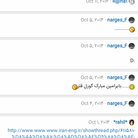
Oct 11, 2014
R@ha1
Oct 5, 2014
narges_F
............
Oct 5, 2014
narges_F
:D
Oct 5, 2014
narges_F
......بایرامین مبارک گوزل قئز
Oct 4, 2014
narges_F
Oct 1, 2014
*rahil*
http://www.www.www.iran-eng.ir/showthread.php/611581-
%D8%AA%D8%A7-%D8%AD%D8%AF%D9%88%D8%AF-