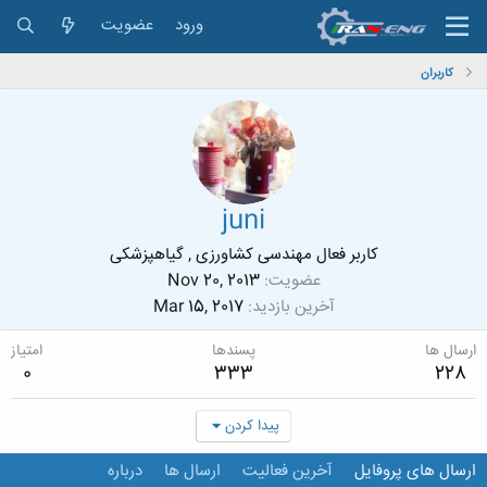
ورود
عضویت
کاربران
juni
کاربر فعال مهندسی کشاورزی , گیاهپزشکی
عضویت
Nov 20, 2013
آخرین بازدید
Mar 15, 2017
ارسال ها
پسندها
امتیاز
0
333
228
پیدا کردن
ارسال های پروفایل
آخرین فعالیت
ارسال ها
درباره