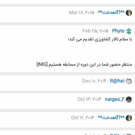
**آگاهدخت**
Mar 18, 2015
Feb 25, 2015
Phyto
با سلام.تالار کشاورزی تقدیم می کند؛
منتظر حضور شما در این دوره از مسابقه هستیم.[IMG]
Dec 10, 2014
R@ha1
Oct 13, 2014
narges_F
**آگاهدخت**
Oct 12, 2014