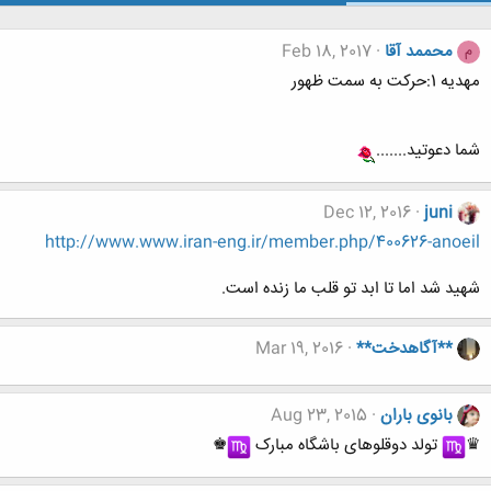
محممد آقا
Feb 18, 2017
م
مهديه 1:حركت به سمت ظهور
شما دعوتید.......
Dec 12, 2016
juni
http://www.www.iran-eng.ir/member.php/400626-anoeil
شهید شد اما تا ابد تو قلب ما زنده است.
**آگاهدخت**
Mar 19, 2016
بانوی باران
Aug 23, 2015
♛
︎ تولد دوقلوهای باشگاه مبارک
︎♚