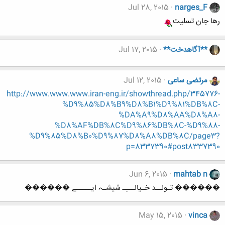
Jul 28, 2015
narges_F
رها جان تسلیت
**آگاهدخت**
Jul 17, 2015
مرتضی ساعی
Jul 12, 2015
http://www.www.www.iran-eng.ir/showthread.php/345776-
%D9%85%D8%B9%D8%B1%D9%81%DB%8C-
%DA%A9%D8%AA%D8%A8-
%D8%AF%DB%8C%D9%86%DB%8C-%D9%88-
%D9%85%D8%B0%D9%87%D8%A8%DB%8C/page3?
p=8337390#post8337390
Jun 6, 2015
mahtab n
������ تـولــد خـیالـــِـ شیشـہ ایـــــے ������
May 15, 2015
vinca