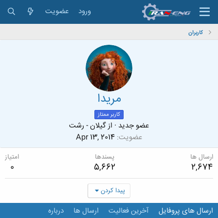
ورود
عضویت
کاربران
مریدا
کاربر ممتاز
عضو جدید
·
از
گیلان - رشت
عضویت
Apr 13, 2014
ارسال ها
پسندها
امتیاز
0
5,662
2,674
پیدا کردن
ارسال های پروفایل
آخرین فعالیت
ارسال ها
درباره