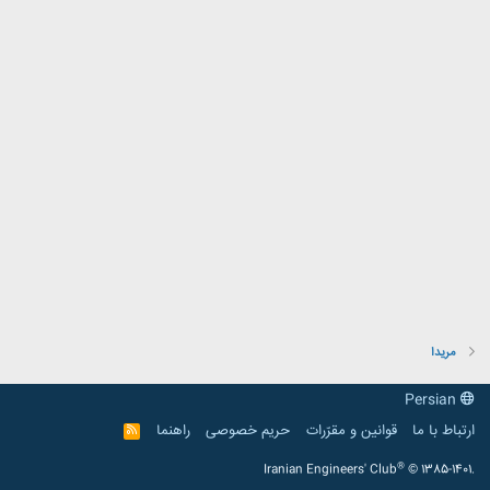
مریدا
Persian
ارتباط با ما
قوانین و مقرّرات
حریم خصوصی
راهنما
R
S
S
®
Iranian Engineers' Club
© 1385-1401.