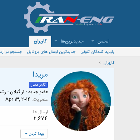
انجمن
جدیدترین‌ها
کاربران
بازدید کنندگان کنونی
جدیدترین ارسال های پروفایل
جستجو در ارس
کاربران
مریدا
کاربر ممتاز
عضو جدید
·
از
گیلان - رش
عضویت
Apr 13, 2014
ارسال ها
2,674
پیدا کردن