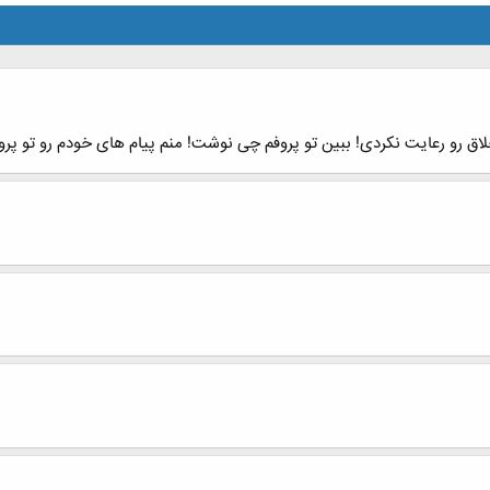
ق رو رعایت نکردی‏!‏ ببین تو پروفم چی نوشت‏!‏ منم پیام های خودم رو تو پر