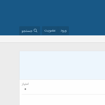
ورود
عضویت
جستجو
امتیاز
0