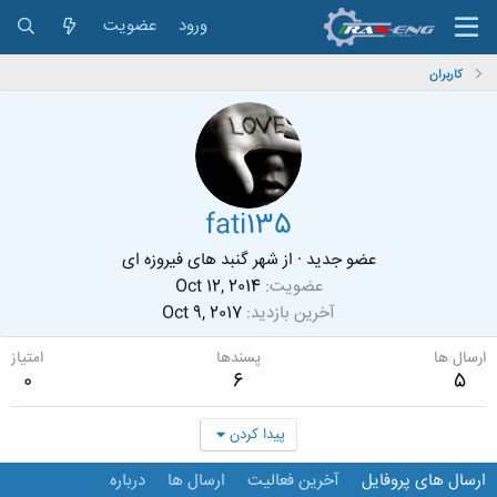
ورود
عضویت
کاربران
fati135
عضو جدید
·
از
شهر گنبد های فیروزه ای
عضویت
Oct 12, 2014
آخرین بازدید
Oct 9, 2017
ارسال ها
پسندها
امتیاز
0
6
5
پیدا کردن
ارسال های پروفایل
آخرین فعالیت
ارسال ها
درباره