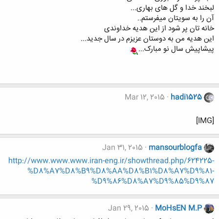
لبخند خدا و گل های بهاری...
آن را به سویتان میفرستم..
خانه تان پر شود از این هدیه خداوندی
این هدیه من به دوستان عزیزم در سال جدید...
پیشاپیش سال نو مبارک...
Mar 12, 2015
hadi1525
[IMG]
Jan 31, 2015
mansourblogfa
http://www.www.www.iran-eng.ir/showthread.php/624225-
%D8%A7%D8%B9%D8%AA%D8%B1%D8%A7%D9%81-
%D9%86%D8%A7%D9%85%D9%87
Jan 29, 2015
MoHsEN M.P