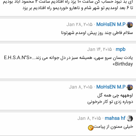
ای بد نبود حساب کن ساعت 10 یزد راه افتادیم ساعت 2 محمود اباد بودیم
تا 6 بعد اومدیم تو شهر شام و ناهارو خوردیمو راه افتادیم بر یزد
Jan 28, 2015
MoHsEN M.P
سلاام فاطی چند روز پیش اومدم شهرتونا
Jan 14, 2015
mpb
یادت بسان سرو سهی، همیشه سبز در دل جوانه می زند...«E.H.S.A.Nُُُ S
Birthday»
Jan 8, 2015
MoHsEN M.P
اوهههه چی همه گل
دوباره زدی تو کار خرخونی
Jan 8, 2015
mahsa hf
خیلی ممنون از پیامت