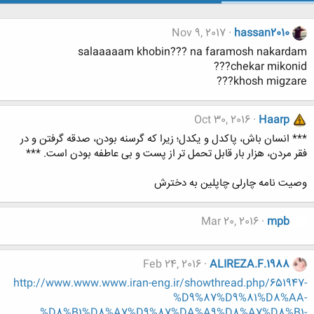
Nov 9, 2017
hassan2010
salaaaaam khobin??? na faramosh nakardam
chekar mikonid???
khosh migzare???
Oct 30, 2016
Haarp
*** انسان باش، پاکدل و یکدل؛ زیرا که گرسنه بودن، صدقه گرفتن و در
فقر مردن، هزار بار قابل تحمل تر از پست و بی عاطفه بودن است. ***
وصیت نامه چارلی چاپلین به دخترش
Mar 20, 2016
mpb
Feb 24, 2016
ALIREZA.F.1988
http://www.www.www.iran-eng.ir/showthread.php/651947-
%D9%87%D9%81%D8%AA-
%D8%B1%D8%A7%D9%87%DA%A9%D8%A7%D8%B1-