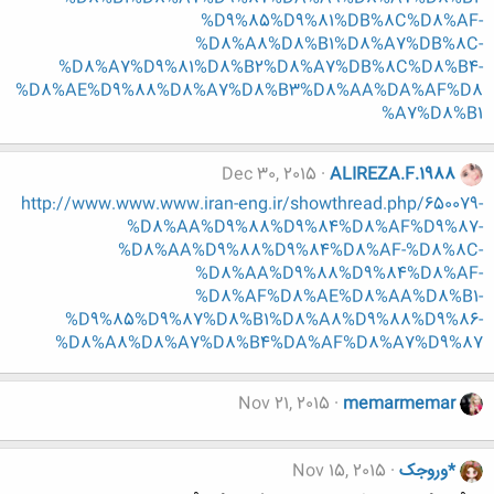
%D9%85%D9%81%DB%8C%D8%AF-
%D8%A8%D8%B1%D8%A7%DB%8C-
%D8%A7%D9%81%D8%B2%D8%A7%DB%8C%D8%B4-
%D8%AE%D9%88%D8%A7%D8%B3%D8%AA%DA%AF%D8
%A7%D8%B1
Dec 30, 2015
ALIREZA.F.1988
http://www.www.www.iran-eng.ir/showthread.php/650079-
%D8%AA%D9%88%D9%84%D8%AF%D9%87-
%D8%AA%D9%88%D9%84%D8%AF-%D8%8C-
%D8%AA%D9%88%D9%84%D8%AF-
%D8%AF%D8%AE%D8%AA%D8%B1-
%D9%85%D9%87%D8%B1%D8%A8%D9%88%D9%86-
%D8%A8%D8%A7%D8%B4%DA%AF%D8%A7%D9%87
Nov 21, 2015
memarmemar
*وروجک
Nov 15, 2015