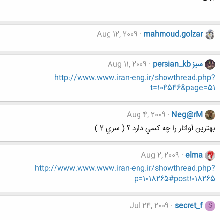
Aug 12, 2009
mahmoud.golzar
persian_kb سبز
Aug 11, 2009
http://www.www.iran-eng.ir/showthread.php?
t=104546&page=51
Aug 4, 2009
Neg@rM
بهترين آواتار را چه كسي دارد ؟ ( سري 2 )
Aug 2, 2009
elma
http://www.www.www.iran-eng.ir/showthread.php?
p=1018265#post1018265
Jul 24, 2009
secret_f
S