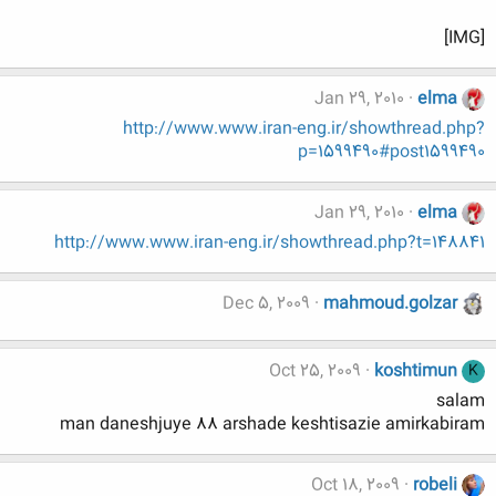
[IMG]
Jan 29, 2010
elma
http://www.www.iran-eng.ir/showthread.php?
p=1599490#post1599490
Jan 29, 2010
elma
http://www.www.iran-eng.ir/showthread.php?t=148841
Dec 5, 2009
mahmoud.golzar
Oct 25, 2009
koshtimun
K
salam
man daneshjuye 88 arshade keshtisazie amirkabiram
Oct 18, 2009
robeli