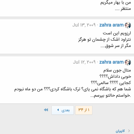
من با بهار میگریم
منتظر ....
Jul 13, 2009
zahra aram
ارزویم این است
نتراود اشک از چشمان تو هرگز
مگر از سر شوق....
Jul 12, 2009
zahra aram
متال جون سلام
خوبی داداش؟؟؟؟
کجایی ؟؟؟؟ سالمی؟؟؟
شما هم که باشگاه نمی یای؟ ترک باشگاه کردی؟؟؟ من دو ماه نبودم
.خواستم حالتو بپرسم...
آخر
1 از 34
بعدی
کاربران