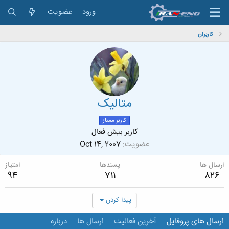
ورود
عضویت
کاربران
متالیک
کاربر ممتاز
کاربر بیش فعال
عضویت
Oct 14, 2007
ارسال ها
پسندها
امتیاز
94
711
826
پیدا کردن
ارسال های پروفایل
آخرین فعالیت
ارسال ها
درباره