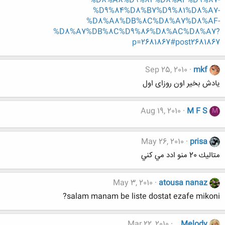
%D8%A8%D9%84%D8%AF%D9%87-
%D9%84%D8%B7%D9%81%D8%A7-
%D8%A8%DB%8C%D8%A7%D8%AF-
%D8%A7%DB%8C%D9%86%D8%AC%D8%A7?
p=2681867#post2681867
Sep 25, 2010
mkf
یادش بخیر اون روزای اول
Aug 19, 2010
M F S
M
May 26, 2010
prisa
متاليك 20 منو ادد مي كني
May 3, 2010
atousa nanaz
salam manam be liste dostat ezafe mikoni?
Mar 22, 2010
...Melody