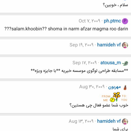
سلام ، خوبین؟
Oct 7, 2009
ph.ptmc
P
salam.khoobin?? shoma in narm afzar magma roo darin???
Sep 19, 2009
hamideh vf
Sep 17, 2009
atousa_m
**مسابقه طراحی لوگوی موسسه خیریه **با جایزه ویژه**
مهربون
Aug 30, 2009
خوب شما عضو فعال چی هستین؟
Aug 13, 2009
hamideh vf
برای شما