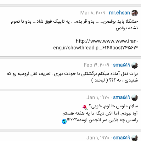
Mar 8, 2009
mr.ehsan
خشکلا باید برقصن...... بدو قر بده.... یه تاپیک فوق شاد... بدو تا تموم
نشده برقص
http://www.www.www.iran-
eng.ir/showthread.p...614#post745614
Feb 19, 2009
sma519
برات نقل آماده میکنم برگشتنی با خودت ببری . تعریف نقل ارومیه رو که
شنیدی ، نه ؟؟؟ ( لبخند )
Jan 1, 1970
sma519
سلام ملوس خانوم. خوبی؟
آره نبودم. اما الان دیگه تا یه هفته هستم.
راستی چه بلایی سر انجمن اومده؟؟؟!!!
Jan 1, 1970
sma519