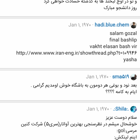
و تو در اوج لبخند ها به گذشته حسادت خواهی کرد
روز دانشجو مبارک
Jan 1, 1970
hadi.blue.chem
salam gozal
final bashlip
vakht elasan bash vir
http://www.www.iran-eng.ir/showthread.php?t=109946
yasha
Jan 1, 1970
sma519
بعد نود و بوغی هر دومون به باشگاه خوش اومدیم گرامی .
ایام به کامه ؟؟؟؟
Jan 1, 1970
.:Shila:.
سلام دوست عزیز
خوشحال میشم در نظرسنجی بهترین آواتار(سری5) شرکت کنین
مرسی:gol:
اینم لینکش: