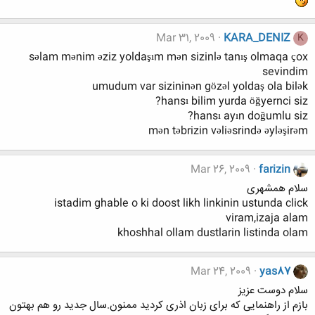
Mar 31, 2009
KARA_DENIZ
K
səlam mənim əziz yoldaşım mən sizinlə tanış olmaqa çox
sevindim
umudum var sizininən gözəl yoldaş ola bilək
hansı bilim yurda öğyernci siz?
hansı ayın doğumlu siz?
mən təbrizin vəliəsrində əyləşirəm
Mar 26, 2009
farizin
سلام همشهری
istadim ghable o ki doost likh linkinin ustunda click
viram,izaja alam
khoshhal ollam dustlarin listinda olam
Mar 24, 2009
yas87
سلام دوست عزیز
بازم از راهنمایی که برای زبان اذری کردید ممنون.سال جدید رو هم بهتون