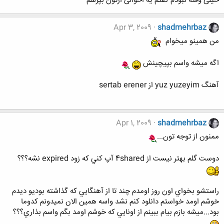
خیلی وقته نبودم گفتم یه احوالی ازتون بپرسم
Apr 3, 2009
shadmehrbaz
من همينو ميخوام
اگه ميشه واسم بپيچينش
آهنگ yuz yuzeyim از sertab erener
Apr 1, 2009
shadmehrbaz
ممنون از توجه تون...
دوست گلم بهتر نيست از 4shared آپ كني كه زود expired نشه؟؟؟
راستشو بخواي اون روز اومدم چند تا از آهنگايي كه گذاشته بوديو ديدم
خوشم اومد خواستم دانلود كنم نشد واسه همين الان نميدونم كدوما
بود...ميشه بازم بيام ببينم از اونايي كه خوشم اومد بگم واسم بذاري؟؟؟