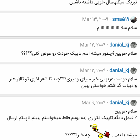
تبریک میگم.سال خوبی داشته باشین
Mar 13, 2009
sma519
سلام سلاااااااااااااااااام .
Mar 12, 2009
danial_kj
سلام خوبین؟چطور میشه اسم تاپیک خودت رو عوض کنی؟؟؟؟؟
Mar 12, 2009
danial_kj
سلام دوست عزیز بی خبر مییای ومیری؟؟؟چند تا شعر اذری تو تالار هنر
وادبیات گذاشتم خواستی ببین
Mar 9, 2009
danial_kj
سلام خوبین
؟ فیدل دیگه.تاپیک تکراری زده بودم.فقط میخواستم ببینم تاپیکم ارسال
میشه یا نه....
چه خبرا؟؟؟؟؟