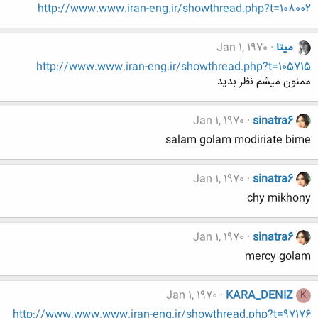
http://www.www.iran-eng.ir/showthread.php?t=108002
میتا
Jan 1, 1970
http://www.www.iran-eng.ir/showthread.php?t=105715
ممنون میشم نظر بدید
Jan 1, 1970
sinatra6
salam golam modiriate bime
Jan 1, 1970
sinatra6
chy mikhony
Jan 1, 1970
sinatra6
mercy golam
Jan 1, 1970
KARA_DENIZ
K
http://www.www.www.iran-eng.ir/showthread.php?t=97176