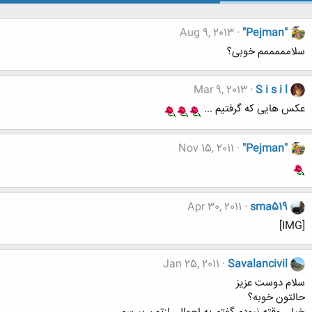
Aug 9, 2013
"Pejman"
سلامممممم خوبی؟
Mar 9, 2013
S i s i l
عکس هایی که گرفتیم ...
Nov 15, 2011
"Pejman"
Apr 30, 2011
sma519
[IMG]
Jan 25, 2011
Savalancivil
سلام دوست عزیز
حالتون خوبه؟