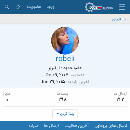
ورود
عضویت
کاربران
robeli
عضو جدید
·
از
تبریز
عضویت
Dec 9, 2007
آخرین بازدید
Jun 29, 2015
ارسال ها
پسندها
امتیاز
0
298
222
پیدا کردن
ارسال های پروفایل
آخرین فعالیت
ارسال ها
درباره