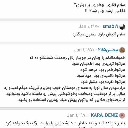
سلام قناری. چطوری یا بهتری؟
نگفتی ارشد چی شد؟!!!!
Jan 1, 1970
sma519
سلام آتیش پاره. ممنون میگذره
محسن2115
Jan 1, 1970
خدواندا!دلم را چنان در جویبار زلال رحمتت شستشو ده که
هرکجا تردیدی بود اطمینان شود
هرکجازخمی بود مرهم شود
هرکجا ناامیدی بود امید شود
هرکجا نفرت بود عشق شود
فرارسیدن سال نورا به همه ی دوستان خوب وعزیزم تبریک میگم.امیدوارم
سالی پر از موفقیت وسعادت وخوشبختی پیش رو داشته باشید وبتوانید
از فرصتهای طلایی که براتون پیش میاد بهترین استفاده رو بکنید.
Jan 1, 1970
KARA_DENIZ
K
پاییز خواهد آمد و بعد خاطرات دانشجویی را برایت برگ برگ خواهد کرد