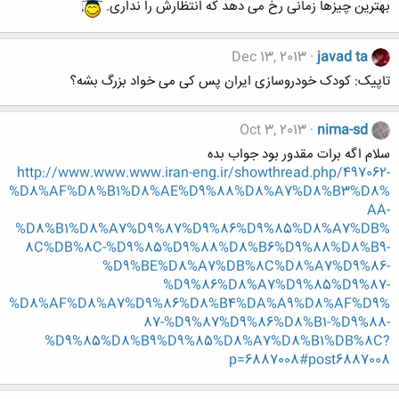
بهترین چیزها زمانی رخ می دهد که انتظارش را نداری.
Dec 13, 2013
javad ta
تاپیک: کودک خودروسازی ایران پس کی می خواد بزرگ بشه؟
Oct 3, 2013
nima-sd
سلام اگه برات مقدور بود جواب بده
http://www.www.www.iran-eng.ir/showthread.php/497062-
%D8%AF%D8%B1%D8%AE%D9%88%D8%A7%D8%B3%D8%
AA-
%D8%B1%D8%A7%D9%87%D9%86%D9%85%D8%A7%DB%
8C%DB%8C-%D9%85%D9%88%D8%B6%D9%88%D8%B9-
%D9%BE%D8%A7%DB%8C%D8%A7%D9%86-
%D9%86%D8%A7%D9%85%D9%87-
%D8%AF%D8%A7%D9%86%D8%B4%DA%A9%D8%AF%D9%
87-%D9%87%D9%86%D8%B1-%D9%88-
%D9%85%D8%B9%D9%85%D8%A7%D8%B1%DB%8C?
p=6887008#post6887008