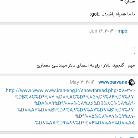
شماره 3
با ما همراه باشید....:gol:
Jun 16, 2014
mpb
.
.
.
مهم : گنجینه تالار - رزومه اعضای تالار مهندسی معماری
May 3, 2014
wwwparvane
http://www.www.www.iran-eng.ir/showthread.php/580301-
%DB%8C%D9%87-%D8%AC%D9%85%D9%84%D9%87-
%DA%A9%D9%88%DA%86%DB%8C%DA%A9-
%D8%AF%D8%B1%D8%A8%D8%A7%D8%B1%D9%87-
%D9%85%D8%A7%D9%87-
%D8%AA%D9%88%D9%84%D8%AF%D8%AA