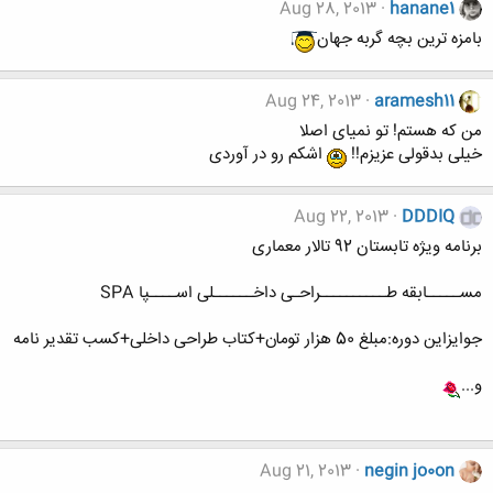
Aug 28, 2013
hanane1
بامزه ترین بچه گربه جهان
Aug 24, 2013
aramesh11
من که هستم! تو نمیای اصلا
خیلی بدقولی عزیزم!!
اشکم رو در آوردی
Aug 22, 2013
DDDIQ
برنامه ویژه تابستان 92 تالار معماری
مســـــابقه طــــــــــراحـی داخــــــلی اســــپا SPA
جوایزاین دوره:مبلغ 50 هزار تومان+کتاب طراحی داخلی+کسب تقدیر نامه
و...
Aug 21, 2013
negin jo0on