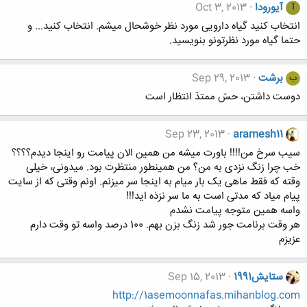
آیورودا
Oct 3, 2013
آ
انتخاب کنید گیاه دارویی مورد نظر خوشحال میشم. انتخاب کنید... و
حتما گیاه مورد نظرتونو بنویسید.
برشت
Sep 29, 2013
ب
دوست داشتن، حسّ ممتدّ انتظار است
Sep 23, 2013
aramesh11
سیب سرخ من!!!! باورت میشه من همین الان پیامت رو اینجا دیدم؟؟؟؟
خب چرا زنگ نزدی به من؟ من همینطور منتظرت بود. میدونی، خیلی
وقته که فقط ماهی یک بار میام به اینجا سر میزنم. اونم وقتی که از سایت
پیام میاد که مدتی است به ما سر نزذه اید!!!
واسه همین متوجه پیامت نشدم
هر وقت برنامت جور شد زنگ بزن بهم. 100 درصد واسه تو وقت دارم
عزیزم
ستایش1991
Sep 15, 2013
http://1asemoonnafas.mihanblog.com