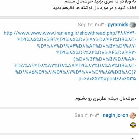
به وبلاگم یه سری بزنید خوشحال میشم
لطف کنید و در مورد دل نوشته ها نظرهم بدید
Sep 13, 2013
pyramids
http://www.www.www.iran-eng.ir/showthread.php/488379-
%D9%85%D8%B9%D9%85%D8%A7%D8%B1%DB%8C-
%D9%87%D9%86%D8%AF%D8%B3%D9%87-
%D9%85%D9%82%D8%AF%D8%B3-
(%D8%B4%D8%B1%D8%AA-
%DA%A9%D8%A7%D8%AA%D9%87%D8%A7%DB%8C-
%D9%85%D9%81%D9%87%D9%88%D9%85%DB%8C)?
p=6806535#post6806535
خوشحال میشم نظرتون رو بشنوم
Sep 3, 2013
negin jo0on
...