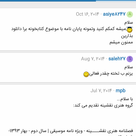
Oct 16, 2014
asiye8247
A
سلام
ميشه كمكم كنيد وتمونه پايان نامه با موضوع كتابخونه برا دانلود
بذارين
ممنون ميشم
Aug 7, 2014
saleh27
S
سلام
یزنم ب تخته چقدر فعالی
Jul 7, 2014
mpb
با سلام...
گروه هنری نقشینه نقدیم می کند:
فصلنامه هنری نقشــــینه - ویژه نامه موسیقی | سال دوم - بهار 1393-