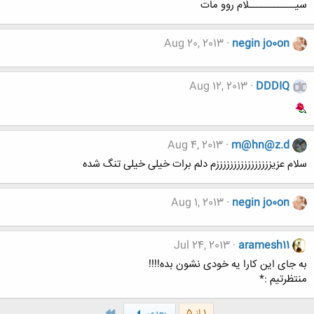
سیـــــــــــلام روو مات
Aug 20, 2013
negin jo0on
Aug 12, 2013
DDDIQ
Aug 4, 2013
m@hn@z.d
سلام عزیززززززززززززززززم دلم برات خیلی خیلی تنگ شده
Aug 1, 2013
negin jo0on
Jul 24, 2013
aramesh11
به جای این کارا یه خودی نشون بده!!!!
منتظرتیم :*
آخر
1 از 5