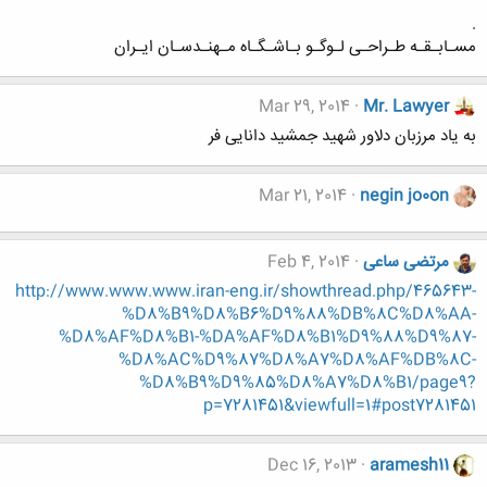
.
مسـابـقـه طـراحـی لـوگـو بـاشـگـاه مـهنـدسـان ایـران
Mar 29, 2014
Mr. Lawyer
به یاد مرزبان دلاور شهید جمشید دانایی فر
Mar 21, 2014
negin jo0on
مرتضی ساعی
Feb 4, 2014
http://www.www.www.iran-eng.ir/showthread.php/465643-
%D8%B9%D8%B6%D9%88%DB%8C%D8%AA-
%D8%AF%D8%B1-%DA%AF%D8%B1%D9%88%D9%87-
%D8%AC%D9%87%D8%A7%D8%AF%DB%8C-
%D8%B9%D9%85%D8%A7%D8%B1/page9?
p=7281451&viewfull=1#post7281451
Dec 16, 2013
aramesh11