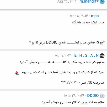
Apr 26, 2014
m.mahdi46
M
Apr 10, 2014
mpb
مدیر ارشد جدید باشگاه
.
.
.
*ஜ ✿ جشن مدیر ارشــــد شدن DDDIQ عزیز ✿ ஜ *
Apr 1, 2014
E . H . S . A . N
عضویت ِ شما تایید شد. به کافــــــه هنــــــر خوش آمدید ؛
امید که از هنر،دانش و ایده های شما کمال استفاده رو ببریم .
مدیریت تالار هنر - 1393/01/12
Mar 29, 2014
DDDIQ
سلام به فضای پرت تالار معماری خوش آمدید