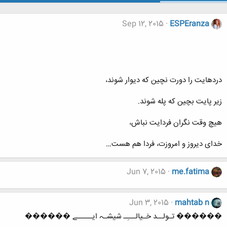
Sep 12, 2015
ESPEranza
دردهایت را دورت نچین که دیوار شوند،
زیر پایت بچین که پله شوند.
هیچ وقت نگران فردایت نباش،
خدای دیروز و امروزت، فردا هم هست…
Jun 7, 2015
me.fatima
Jun 3, 2015
mahtab n
������ تـولــد خـیالـــِـ شیشـہ ایـــــے ������