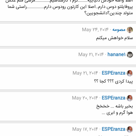
اصلا واسه خودش دنیاییه........ترم 1 کارشناسیم............مرسی منم عکس
پروفایلتو دوس دارم..اصلا این کارتون رودوس دارم..............راستی شما
متولد چندین؟دانشجویین؟
مصومه
May 24, 2014
سلام خواهش میکنم
May 21, 2014
hanane1
May 21, 2014
ESPEranza
پیدا کردی ؟؟؟ کجا ؟؟
May 20, 2014
ESPEranza
بخیر باشه ... خخخخ
هوا گرم و ابری ...
May 17, 2014
ESPEranza