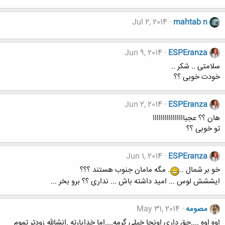
Jul 2, 2014
mahtab n
Jun 9, 2014
ESPEranza
سلامتی .. شکر ..
خودت خوبی ؟؟
Jun 2, 2014
ESPEranza
هان ؟؟ عجباااااااااااااااا
تو خوبی ؟؟
Jun 1, 2014
ESPEranza
خو بر شمال ..
. مگه مامان جنوب هستند ؟؟؟
ایششش لوس ... امید داشته باش ... نداری ؟؟ برو بخر ...
مصومه
May 31, 2014
اوه اوه ....حق داری اونجا خیلی گرمه....اما خدایارته .انشالله زودتر تموم