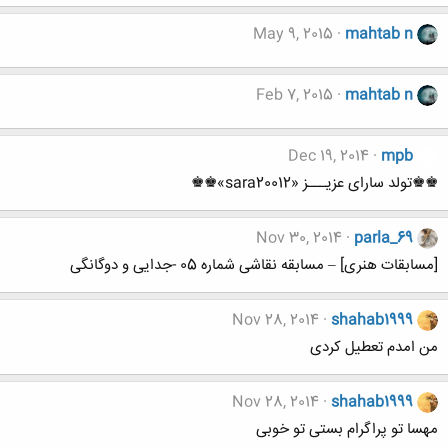
May 9, 2015
mahtab n
Feb 7, 2015
mahtab n
Dec 19, 2014
mpb
♚♚تولد سارای عزیـــز «sara20012»♚♚
Nov 30, 2014
parla_69
[مسابقات هنری] – مسابقه نقاشی شماره 05 -جدایی و دوگانگی
Nov 28, 2014
shahab1999
من امدم تعطیل کردی
Nov 28, 2014
shahab1999
مهسا تو پراگرام بستی تو خوبی