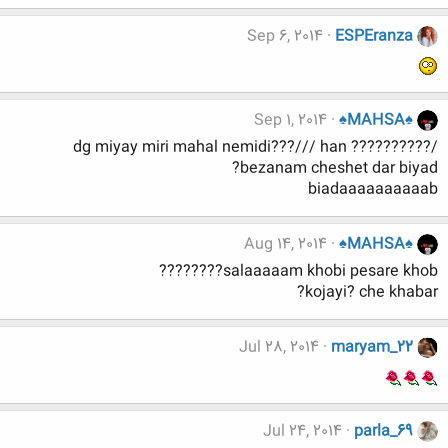
Sep 6, 2014
ESPEranza
Sep 1, 2014
♠MAHSA♠
dg miyay miri mahal nemidi???/// han ??????????/
bezanam cheshet dar biyad?
biadaaaaaaaaaab
Aug 14, 2014
♠MAHSA♠
salaaaaam khobi pesare khob????????
kojayi? che khabar?
Jul 28, 2014
maryam_22
Jul 24, 2014
parla_69