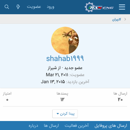
ورود
عضویت
کاربران
shahab1999
عضو جدید
·
از
شیراز
عضویت
Mar 21, 2011
آخرین بازدید
Jan 13, 2015
ارسال ها
پسندها
امتیاز
0
12
20
پیدا کردن
ارسال های پروفایل
آخرین فعالیت
ارسال ها
درباره