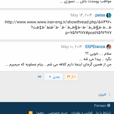
مواظب پوستت باش ... نسوزی ...
May 14, 2014
paisa
http://www.www.www.iran-eng.ir/showthread.php/584920-
ظ…ط·ط§ظ„ط¨-ط¬ط§ظ„ط¨-ظˆ-ط¯ظٹط¯ظ†ظٹ?
p=7592977#post7592977
May 10, 2014
ESPEranza
سلام .... خوبی ؟؟
بگرد .. پیدا می شه ...
من از همین گرمای اینجا دارم کلافه می شم .. بیام عسلویه که میمیرم ...
آخر
1 از 62
بعدی
کاربران
Persian
ارتباط با ما
قوانین و مقرّرات
حریم خصوصی
راهنما
R