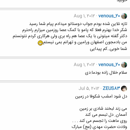
خوبید
Aug 1, 2012
venous_20
تازه نلاین شده بودم جواب دوستانو میدادم پیام شما رسید
شکر خدا بهترم فعلا که پامو با کمک عصا روزمین میزارم راحترم
دکتر گفته میتونی با یک عصا هم راه بری ولی هرکاری کردم نتونستم
من بادمجون اصفهان ورامین و تهرانم بمی نیستم
شما خوبی..کم پیدایی
Aug 1, 2012
venous_20
سلام خلال زاده بودما:دی
Jul 5, 2012
ZEUS83
دل شود امشب شکوفا در زمین
می زند لبخند شادی بر زمین
آسمان ِ دل تبسم می کند
روی ماهت را تجسم می کند . . .
ولادت حضرت مهدی (عج) مبارک