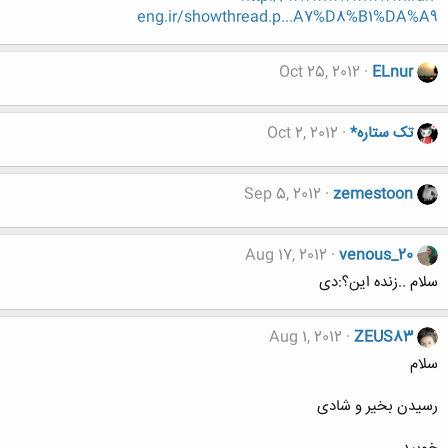
eng.ir/showthread.p...A7%D8%B1%DA%A9
Oct 25, 2012
ELnur
تک ستاره*
Oct 2, 2012
Sep 5, 2012
zemestoon
Aug 17, 2012
venous_20
سلام ..زنده این؟:دی
Aug 1, 2012
ZEUS83
سلام
رسیدن بخیر و شادی