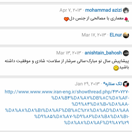
Apr 7, 2013
mohammad azizi
معماری با مصالحی از جنس دل
Mar 17, 2013
ELnur
Mar 13, 2013
anishtain_bahosh
پیشاپیش سال نو مبارک-سالی سرشار از سلامت- شادی و موفقیت داشته
باشید
تک ستاره*
Jan 29, 2013
http://www.www.www.iran-eng.ir/showthread.php/430727-
%D8%B4%D8%A7%DB%8C%D8%AF-
%D9%84%D8%B0%D8%AA-
%D8%A8%D8%B1%D8%AF%DB%8C%28%D8%AD%D8%AA
%D9%85%D8%A7-%D9%86%D8%B8%D8%B1-
%D8%A8%D8%AF%D9%87%29