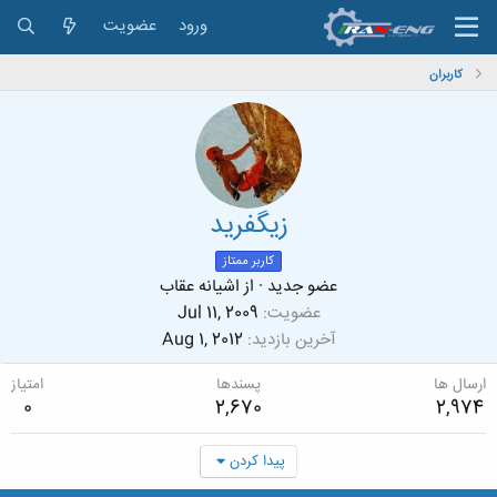
ورود
عضویت
کاربران
زيگفريد
کاربر ممتاز
عضو جدید
·
از
اشيانه عقاب
عضویت
Jul 11, 2009
آخرین بازدید
Aug 1, 2012
ارسال ها
پسندها
امتیاز
0
2,670
2,974
پیدا کردن