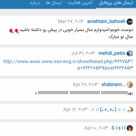
ارسال های پروفایل
آخرین فعالیت
ارسال ها
درباره
Mar 27, 2014
anishtain_bahosh
دوست خوبم-امیدوارم سال بسیار خوبی در پیش رو داشته باشید
سال نو مبارک
Jul 31, 2013
mehdi_petro
http://www.www.www.iran-eng.ir/showthread.php/469754?
p=6622853#post6622853
Apr 27, 2013
shabnam...
بهزاااااااااااااااااااااا ااااااااااااااااااااااااا ااااااااااااااااااااااااا د
Apr 12, 2013
♫ ♫ (｡◕‿◕｡) ♫ ♫
Apr 10, 2013
S i s i l