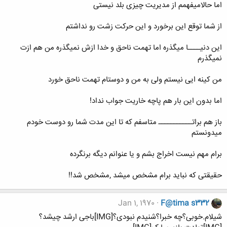
اما حالامیفهمم از مدیریت چیزی بلد نیستی
از شما توقع این برخورد و این حرکت زشت رو نداشتم
این دنیــــا میگذره اما تهمت ناحق و خدا ازش نمیگذره من هم ازت
نمیگذرم
من کینه ایی نیستم ولی به من و دوستام تهمت ناحق خورد
اما بدون این بار هم پاچه خاریت جواب نداد!
باز هم براتـــــــــــ متاسفم که تا این مدت شما رو دوست خودم
میدونستم
برام مهم نیست اخراج بشم و یا عنوانم دیگه برنگرده
حقیقتی که نباید برام مشخص میشد ,مشخص شد!!
Jan 1, 1970
F@tima s332
شیلام.خوبی؟چه خبرا؟شنیدم نبودی؟[IMG]باجی ارشد چیشد؟