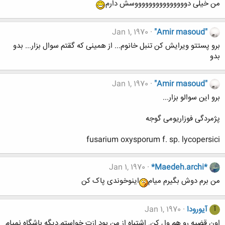
من خیلی دوووووووووووووووسش دارم
Jan 1, 1970
"Amir masoud"
برو پستتو ویرایش کن تنبل خانوم... از همینی که گقتم سوال بزار... بدو
بدو
Jan 1, 1970
"Amir masoud"
برو این سوالو بزار...
پژمردگی فوزاریومی گوجه
fusarium oxysporum f. sp. lycopersici
Jan 1, 1970
*Maedeh.archi*
من برم دوش بگیرم میام
اینوخوندی پاک کن
آیورودا
Jan 1, 1970
آ
اون قضیه رو هم ول کن. اشتباه از من بود ازت خواستم.دیگه باشگاه نمیام