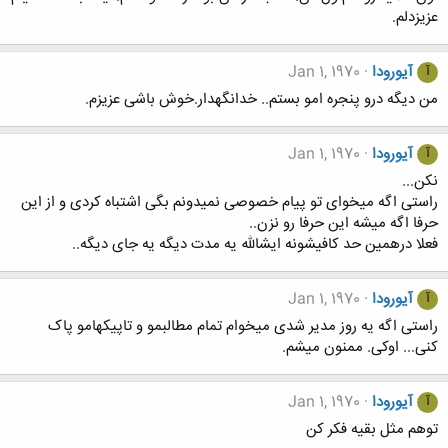
عزیزدلم.
آیورودا
Jan 1, 1970
آ
من دیگه درو پنجره امو بستم.. خدانگهدار.خوش باشی عزیزم.
آیورودا
Jan 1, 1970
آ
نکن...
راستی اگه میخوای تو پیام خصوصی نمیدونم بگی اشتباه کردی و از این
حرفا اگه میشه این حرفا رو نزن..
فعلا درهمین حد کافیشونه ایشالله یه مدت دیگه یه جای دیگه..
آیورودا
Jan 1, 1970
آ
راستی اگه یه روز مدیر شدی میخوام تمام مطالبمو و تاپیکهامو پاک
کنی... اوکی. ممنون میشم.
آیورودا
Jan 1, 1970
آ
توهم مثل بقیه فکر کن