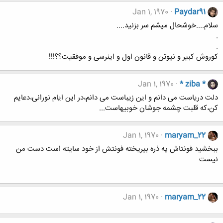
Jan 1, 1970
Paydar91
سلام....خوشحال میشم سر بزنید....
.
.
کوروش کبیر و نیوتن و قانون اول و اینرسی و موفقیت؟؟!!!
Jan 1, 1970
* ziba *
دلت دریاست می دانم و این زیباست می دانم،در این ایام نورانی،دعایم
کن،که قلبت چشمه جوشان خوبیهاست...
Jan 1, 1970
maryam_22
ببخشيد فونتاش يه ذره بيريخته فونتش از خود سايته است دست من
نيست
Jan 1, 1970
maryam_22