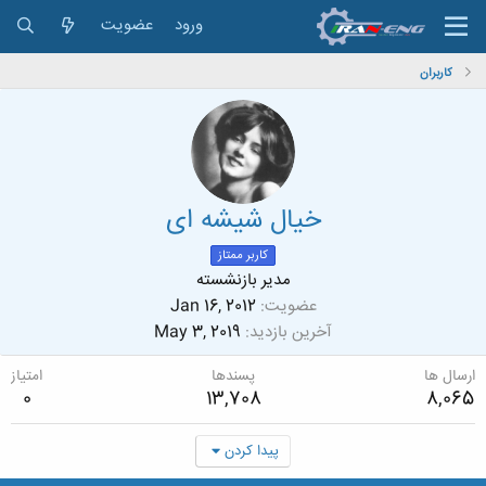
ورود
عضویت
کاربران
خیال شیشه ای
کاربر ممتاز
مدیر بازنشسته
عضویت
Jan 16, 2012
آخرین بازدید
May 3, 2019
ارسال ها
پسندها
امتیاز
0
13,708
8,065
پیدا کردن