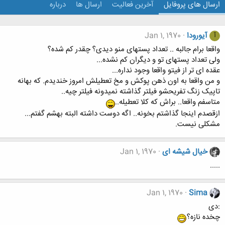
ارسال های پروفایل
آخرین فعالیت
ارسال ها
درباره
آیورودا
Jan 1, 1970
آ
واقعا برام جالبه .. تعداد پستهای منو دیدی؟ چقدر کم شده؟
ولی تعداد پستهای تو و دیگران کم نشده...
عقده ای تر از فیتو واقعا وجود نداره...
و من واقعا به اون ذهن پوکش و مخ تعطیلش امروز خندیدم. که بهانه
تاپیک زنگ تفریحشو فیلتر گذاشته نمیدونه فیلتر چیه..
متاسفم واقعا.. براش که کلا تعطیله..
ازقصدم اینجا گذاشتم بخونه.. اگه دوست داشته البته بهشم گفتم...
مشکلی نیست.
خیال شیشه ای
Jan 1, 1970
.....
Jan 1, 1970
Sima
:دی
چخده نازه؟