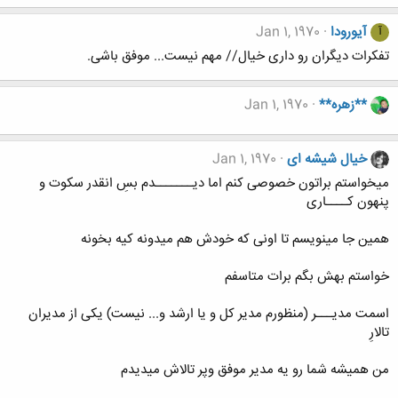
آیورودا
Jan 1, 1970
آ
تفکرات دیگران رو داری خیال// مهم نیست... موفق باشی.
**زهره**
Jan 1, 1970
خیال شیشه ای
Jan 1, 1970
میخواستم براتون خصوصی کنم اما دیـــــــدم بسِ انقدر سکوت و
پنهون کــــاری
همین جا مینویسم تا اونی که خودش هم میدونه کیه بخونه
خواستم بهش بگم برات متاسفم
اسمت مدیـــر (منظورم مدیر کل و یا ارشد و... نیست) یکی از مدیران
تالارِ
من همیشه شما رو یه مدیر موفق وپر تالاش میدیدم