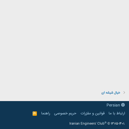
خیال شیشه ای
Persian
ارتباط با ما
قوانین و مقرّرات
حریم خصوصی
راهنما
R
S
S
®
Iranian Engineers' Club
© 1385-1401.