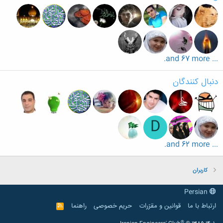
... and 67 more.
دنبال کنندگان
D
... and 62 more.
کاربران
Persian
ارتباط با ما
قوانین و مقرّرات
حریم خصوصی
راهنما
R
S
S
®