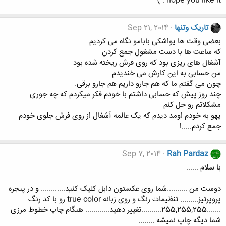
hope you like it : )
تاریک وتنها
Sep 21, 2014
بعضی وقت ها یواشکی بابامو نگاه می کردیم
که ساعت ها با دست مشغول جمع کردن
آشغال های ریزی بود که روی فرش ریخته شده بود
من حسابی به این کارش می خندیدم
چون می گفتم ما که هم جارو داریم هم جارو برقی.
چند روز پیش که حسابی داشتم با خودم فکر میکردم که چه جوری
مشکلاتم رو حل کنم
یهو به خودم اومد دیدم که یک عالمه آشغال از روی فرش جلوی خودم
جمع کردم.....!
Sep 7, 2014
Rah Pardaz
با سلام ......
دوست من ..........شما روی عکستون دابل کلیک کنید............ و در پنجره
پروپرتیز......... تنظیمات رنگ و روی زبانه true color رو با کد رنگ
.......255,255,255..........تغییر دهید............ هنگام چاپ خطوط مرزی
شما دیگه چاپ نمیشه ........