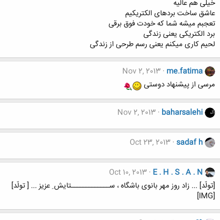
خیلی هم عالیه
عاشق ساخت بردهای الکتریکیم
تعجبم میشه شما که خودت فوق برقی
برد الکتریکی یعنی زندگی
لحیم کاری میکنم یعنی رسم طرحی از زندگی
Nov 2, 2013
me.fatima
مرسی از پیشنهاد دوستی
Nov 2, 2013
baharsalehi
Oct 23, 2013
sadaf h
Oct 10, 2013
E . H . S . A . N
[تولّد] ... زاد روز مهر بانوی باشگاه ، ســـــــــــــتایش ِ عزیز ... [ تولّد]
[IMG]