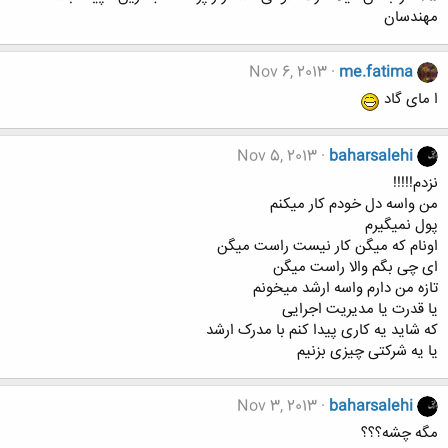
مهندسان
Nov 6, 2013
me.fatima
ا مای گاد
Nov 5, 2013
baharsalehi
نزدم!!!!!
من واسه دل خودم کار میکنم
پول نمیگیرم
اونام که میگن کار نیست راست میگن
ای چی بگم والا راست میگن
تازه من دارم واسه ارشد میخونم
یا قدرت یا مدیریت اجرایی
که شاید یه کاری پیدا کنم با مدرک ارشد
یا یه شرکتی چیزی بزنیم
Nov 3, 2013
baharsalehi
مگه چشه؟؟؟