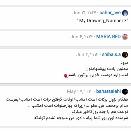
Jun 21, 2014
bahar_cve
"My Drawing_Number 6 "
Jun 4, 2014
MARIA RED
Jun 4, 2014
shiba.s.a
درود
ممنون بابت پیشنهادتون
امیدوارم دوست خوبی براتون باشم
May 27, 2014
baharsalehi
هنگام نزول برکات است امشب/اوقات گرفتن برات است امشب/بفرست
مدام برمحمد.ص.صلوات/زیراکه بهارصلوات است امشب...
تولدت هم با چند روز تاخیر مبارک
شرمنده اون روز شما پیام دادی من متوجه نشدم تولدته