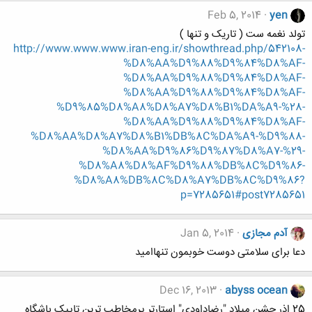
Feb 5, 2014
yen
تولد نغمه ست ( تاریک و تنها )
http://www.www.www.iran-eng.ir/showthread.php/542108-
%D8%AA%D9%88%D9%84%D8%AF-
%D8%AA%D9%88%D9%84%D8%AF-
%D8%AA%D9%88%D9%84%D8%AF-
%D9%85%D8%A8%D8%A7%D8%B1%DA%A9-%28-
%D8%AA%D9%88%D9%84%D8%AF-
%D8%AA%D8%A7%D8%B1%DB%8C%DA%A9-%D9%88-
%D8%AA%D9%86%D9%87%D8%A7-%29-
%D8%A8%D8%AF%D9%88%DB%8C%D9%86-
%D8%A8%DB%8C%D8%A7%DB%8C%D9%86?
p=7285651#post7285651
آدم مجازی
Jan 5, 2014
دعا برای سلامتی دوست خوبمون تنهاامید
Dec 16, 2013
abyss ocean
25 اذر جشن میلاد "رضاداودی" استارتر پرمخاطب ترین تاپیک باشگاه