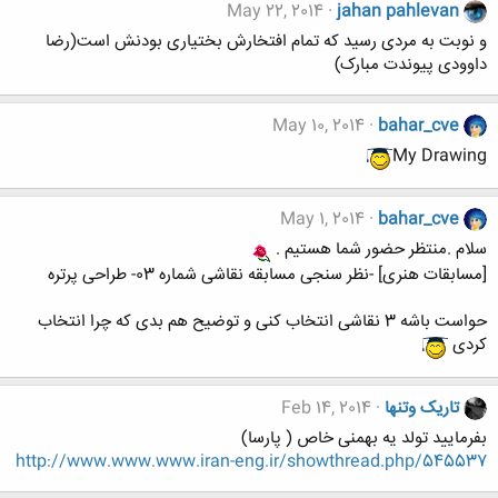
May 22, 2014
jahan pahlevan
و نوبت به مردی رسید که تمام افتخارش بختیاری بودنش است(رضا
داوودی پیوندت مبارک)
May 10, 2014
bahar_cve
My Drawing
May 1, 2014
bahar_cve
سلام .منتظر حضور شما هستیم .
[مسابقات هنری] -نظر سنجی مسابقه نقاشی شماره 03- طراحی پرتره
حواست باشه 3 نقاشی انتخاب کنی و توضیح هم بدی که چرا انتخاب
کردی
تاریک وتنها
Feb 14, 2014
بفرمایید تولد یه بهمنی خاص ( پارسا)
http://www.www.www.iran-eng.ir/showthread.php/545537