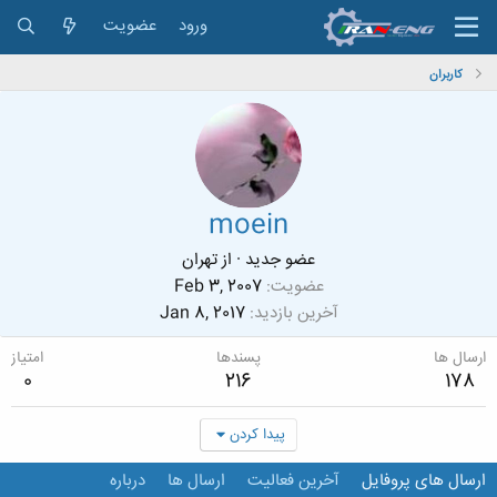
ورود
عضویت
کاربران
moein
عضو جدید
·
از
تهران
عضویت
Feb 3, 2007
آخرین بازدید
Jan 8, 2017
ارسال ها
پسندها
امتیاز
0
216
178
پیدا کردن
ارسال های پروفایل
آخرین فعالیت
ارسال ها
درباره