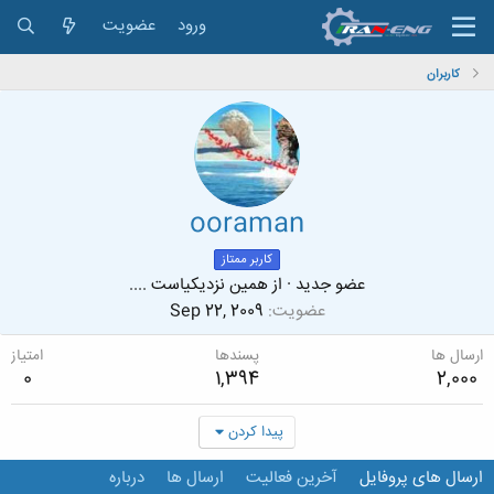
ورود
عضویت
کاربران
ooraman
کاربر ممتاز
عضو جدید
·
از
همین نزدیکیاست ....
عضویت
Sep 22, 2009
ارسال ها
پسندها
امتیاز
0
1,394
2,000
پیدا کردن
ارسال های پروفایل
آخرین فعالیت
ارسال ها
درباره