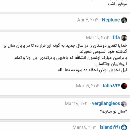
موفق باشید
Apr 7, 2012
Neptune
Mar 19, 2012
fifa
خدایا تقدیر دوستان را در سال جدید به گونه ای قرار ده تا در پایان سال بر
گذشته خود افسوس نخورند.
بایرامین مبارک اولسون انشالله که یاخچی و برکتدی ایل اولا و تمام
آرزولاریان چاتاسان.
ایل تحویل اولان لحظه ده بیزه ده دعا ائله.
Mar 19, 2012
taha894
Mar 18, 2012
vergilangleos
*سال نو مبارك*
Mar 18, 2012
island1991