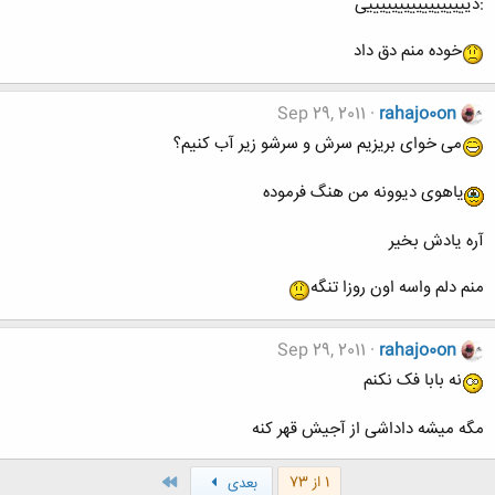
:دیییییییییییییییییی
خوده منم دق داد
Sep 29, 2011
rahajo0on
می خوای بریزیم سرش و سرشو زیر آب کنیم؟
یاهوی دیوونه من هنگ فرموده
آره یادش بخیر
منم دلم واسه اون روزا تنگه
Sep 29, 2011
rahajo0on
نه بابا فک نکنم
مگه میشه داداشی از آجیش قهر کنه
آخر
1 از 73
بعدی