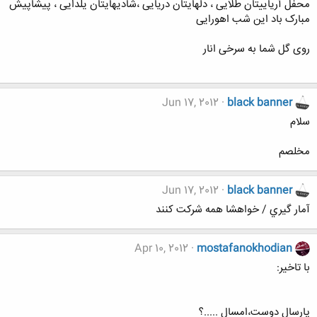
محفل آریاییتان طلایی ، دلهایتان دریایی ،شادیهایتان یلدایی ، پیشاپیش
مبارک باد این شب اهورایی
روی گل شما به سرخی انار
Jun 17, 2012
black banner
سلام
مخلصم
Jun 17, 2012
black banner
آمار گيري / خواهشا همه شركت كنند
Apr 10, 2012
mostafanokhodian
با تاخیر:
پارسال دوست،امسال .....؟