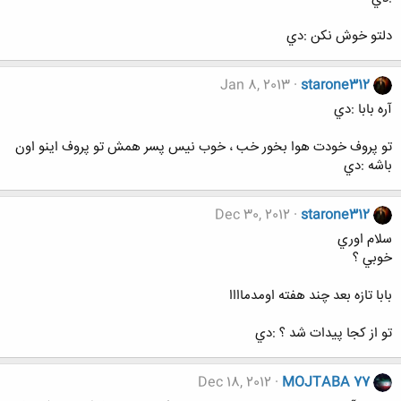
دلتو خوش نكن :دي
Jan 8, 2013
starone312
آره بابا :دي
تو پروف خودت هوا بخور خب ، خوب نيس پسر همش تو پروف اينو اون
باشه :دي
Dec 30, 2012
starone312
سلام اوري
خوبي ؟
بابا تازه بعد چند هفته اومدماااا
تو از كجا پيدات شد ؟ :دي
Dec 18, 2012
MOJTABA 77