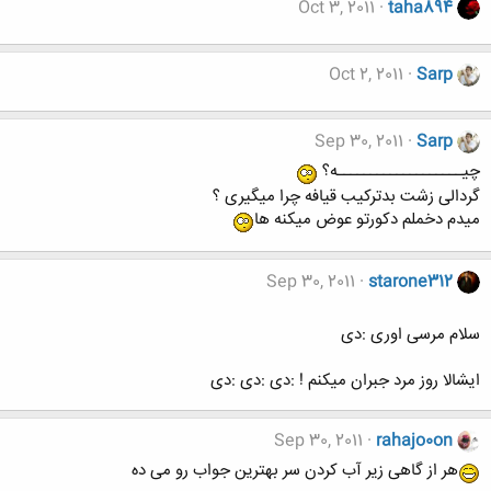
Oct 3, 2011
taha894
Oct 2, 2011
Sarp
Sep 30, 2011
Sarp
چیـــــــــــــــــــه؟
گردالی زشت بدترکیب قیافه چرا میگیری ؟
میدم دخملم دکورتو عوض میکنه ها
Sep 30, 2011
starone312
سلام مرسی اوری :دی
ایشالا روز مرد جبران میکنم ! :دی :دی :دی
Sep 30, 2011
rahajo0on
هر از گاهی زیر آب کردن سر بهترین جواب رو می ده