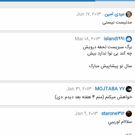
عیدی امین
Jun 17, 2013
مدتیست نیستی
Mar 18, 2013
island1991
برگ سبزیست تحفه درویش
چه کند بی نوا ندارد بیش
سال نو پیشاپیش مبارک
Jan 31, 2013
MOJTABA 77
خواهش میکنم (منم 4 هفته بعد دیدم :دی)
Jan 9, 2013
starone312
سلااام اورييي
:دي