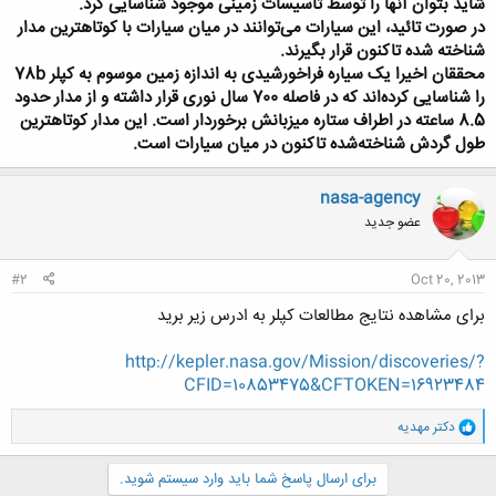
شاید بتوان آنها را توسط تاسیسات زمینی موجود شناسایی کرد.
در صورت تائید، این سیارات می‌توانند در میان سیارات با کوتاهترین مدار
شناخته شده تاکنون قرار بگیرند.
محققان اخیرا یک سیاره فراخورشیدی به اندازه زمین موسوم به کپلر 78b
را شناسایی کرده‌اند که در فاصله 700 سال نوری قرار داشته و از مدار حدود
8.5 ساعته در اطراف ستاره میزبانش برخوردار است. این مدار کوتاهترین
طول گردش شناخته‌شده تاکنون در میان سیارات است.
nasa-agency
عضو جدید
#2
Oct 20, 2013
برای مشاهده نتایج مطالعات کپلر به ادرس زیر برید
http://kepler.nasa.gov/Mission/discoveries/?
CFID=10853475&CFTOKEN=16923484
و
دکتر مهدیه
ا
ک
ن
برای ارسال پاسخ شما باید وارد سیستم شوید.
ش