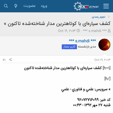
ورود
عضویت
نجوم رصدی
کشف سیاره‌ای با کوتاهترین مدار شناخته‌شده تاکنون »
ش
ت
Oct 19, 2013
*** s.mahdi ***
ر
ا
و
ر
*** s.mahdi ***
ع
ی
مدیر بازنشسته
کاربر ممتاز
ک
خ
ن
ش
ن
ر
#1
Oct 19, 2013
د
و
ه
ع
[h=1]
کشف سیاره‌ای با کوتاهترین مدار شناخته‌شده تاکنون
م
و
[/h]
ض
و
» سرویس: علمي و فناوري - علمي
ع
کد خبر: 92072716099
شنبه ۲۷ مهر ۱۳۹۲ - ۰۰:۴۳