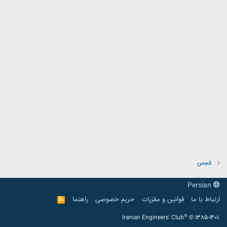
انجمن
Persian
ارتباط با ما
قوانین و مقرّرات
حریم خصوصی
راهنما
R
S
S
®
Iranian Engineers' Club
© 1385-1401.