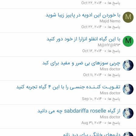
پاسخ ها
0
Oct 22, 2014
با خوردن این ادویه در پاییز زیبا شوید
M
Majid Nemo
پاسخ ها
0
Oct 22, 2014
با این گیاه انفلو انزارا از خود دور کنید
M
M@HY@R93
پاسخ ها
0
Oct 12, 2014
چربی سوزهای بی ضرر و مفید برای کبد
Miss doctor
پاسخ ها
0
Oct 11, 2014
تقـویـت کنـنـده جنسـی را با این ۴ گیاه تجربه کنید
Miss doctor
پاسخ ها
0
Sep 10, 2014
از گیاه sabdariffa roselle چه می دانید
Miss doctor
پاسخ ها
0
Aug 31, 2014
داروهای خانگی برای درد زانو