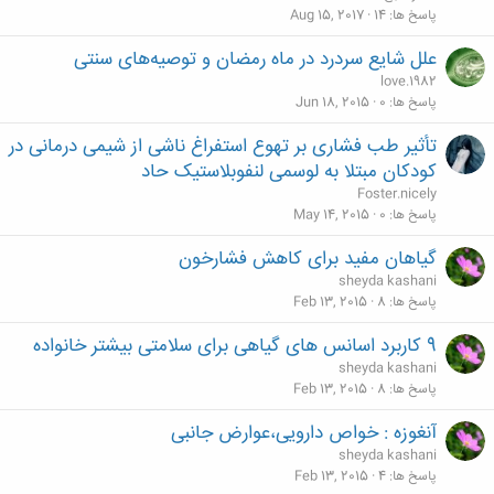
پاسخ ها
14
Aug 15, 2017
علل شایع سردرد در ماه رمضان و توصیه‌های سنتی
love.1982
پاسخ ها
0
Jun 18, 2015
تأثير طب فشاری بر تهوع استفراغ ناشی از شيمی درمانی در
کودکان مبتلا به لوسمی لنفوبلاستيک حاد
Foster.nicely
پاسخ ها
0
May 14, 2015
گیاهان مفید برای کاهش فشارخون
sheyda kashani
پاسخ ها
8
Feb 13, 2015
9 کاربرد اسانس‌ های گیاهی برای سلامتی بیشتر خانواده
sheyda kashani
پاسخ ها
8
Feb 13, 2015
آنغوزه : خواص دارویی،عوارض جانبی
sheyda kashani
پاسخ ها
4
Feb 13, 2015