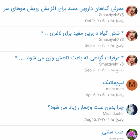
معرفی گیاهان دارویی مفید برای افزایش رویش موهای سر
$marziyeh67$
پاسخ ها
0
Oct 12, 2019
* شش گیاه دارویی مفید برای لاغری .. *
$marziyeh67$
پاسخ ها
0
Sep 10, 2019
* عرقیات گیاهی که باعث کاهش وزن می شوند ... *
$marziyeh67$
پاسخ ها
0
Sep 10, 2019
لیپوماتیک
M
mehr.mah
پاسخ ها
0
Apr 19, 2019
چرا بدون علت وزنمان زیاد می شود؟
Miss doctor
پاسخ ها
1
Aug 15, 2017
طب سنتی
سحر صبح