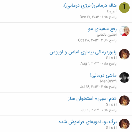
هاله درماني(انرژي درماني):
آ
آیورودا
پاسخ ها
1
Dec 17, 2013
رفع سفیدی مو
افشین باتمانی
پاسخ ها
2
Oct 28, 2013
زنبوردرمانی بیماری ام‌اس و لوپوس
S i s i l
پاسخ ها
0
Aug 9, 2013
ماهی درمانی!
MehD1979
پاسخ ها
2
Jul 16, 2013
«دم اسبي» استخوان ساز
S i s i l
پاسخ ها
0
Jul 11, 2013
برگ بو، ادویه‌ای فراموش شده!
S i s i l