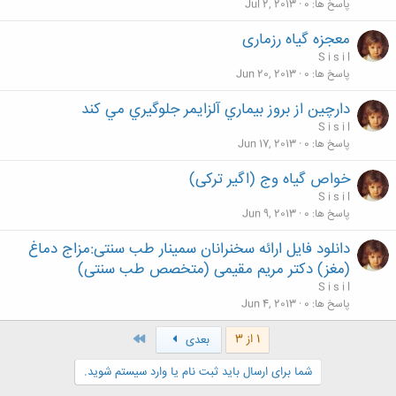
پاسخ ها
0
Jul 2, 2013
معجزه گیاه رزماری
S i s i l
پاسخ ها
0
Jun 20, 2013
دارچين از بروز بيماري آلزايمر جلوگيري مي كند
S i s i l
پاسخ ها
0
Jun 17, 2013
خواص گیاه وج (اگیر ترکی)
S i s i l
پاسخ ها
0
Jun 9, 2013
دانلود فایل ارائه سخنرانان سمینار طب سنتی:مزاج دماغ
(مغز) دکتر مریم مقیمی (متخصص طب سنتی)
S i s i l
پاسخ ها
0
Jun 4, 2013
آخر
1 از 3
بعدی
شما برای ارسال باید ثبت نام یا وارد سیستم شوید.