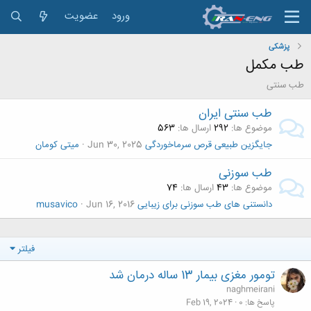
ورود
عضویت
پزشکی
طب مکمل
طب سنتی
طب سنتی ایران
موضوع ها
292
ارسال ها
563
جایگزین طبیعی قرص سرماخوردگی
Jun 30, 2025
میتی کومان
طب سوزنی
موضوع ها
43
ارسال ها
74
دانستنی های طب سوزنی برای زیبایی
Jun 16, 2016
musavico
فیلتر
تومور مغزی بیمار 13 ساله درمان شد
naghmeirani
پاسخ ها
0
Feb 19, 2024