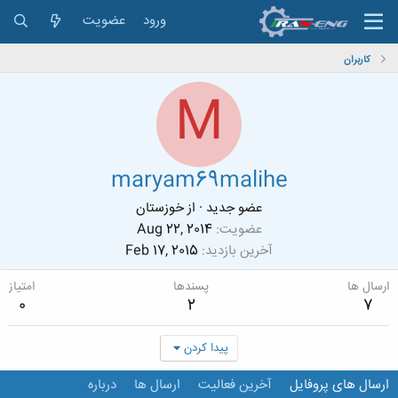
ورود
عضویت
کاربران
M
maryam69malihe
عضو جدید
·
از
خوزستان
عضویت
Aug 22, 2014
آخرین بازدید
Feb 17, 2015
ارسال ها
پسندها
امتیاز
0
2
7
پیدا کردن
ارسال های پروفایل
آخرین فعالیت
ارسال ها
درباره