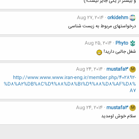
و بیشتر از یکی جایز نیست!)
Aug 27, 2014
orkidehm
درخواستهای مربوط به زیست شناسی
Aug 25, 2014
Phyto
شغل جالبی دارید!
Aug 24, 2014
mustafa3
M
http://www.www.www.iran-eng.ir/member.php/402892-
%D8%A2%DB%8C%D9%88%D8%B1%D9%88%D8%AF%D8%
A7
Aug 24, 2014
mustafa3
M
سلام خوش اومديد