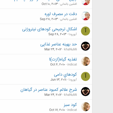
افشین باتمانی
Oct 10, 2013
دقت در مصرف اوره
افشین باتمانی
Sep 28, 2013
اشکال ترجیحی کودهای نیتروژنی
آ
آیورودا
Sep 28, 2013
حد بهینه عناصر غذایی
Mar 24, 2012
khaNuMi
تغذیه گیاه(ازت)1
Oct 6, 2010
indicat
کودهاي دامی
آ
آیورودا
Jun 13, 2011
شرح علائم کمبود عناصر در گیاهان
Mar 24, 2012
khaNuMi
كود سبز
Oct 17, 2010
indicat