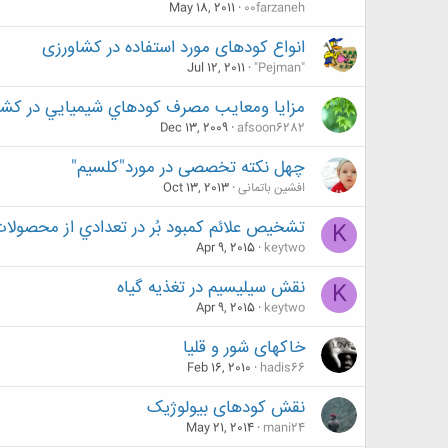
May 18, 2011
00farzaneh
انواع کودهای مورد استفاده در کشاورزی
Jul 12, 2011
"Pejman"
مزايا ومعايب مصرف كودهاي شيميايي در كشا
Dec 13, 2009
afsoon6282
چهل نکته تخصصی در مورد"کلسیم"
افشین باتمانی
Oct 13, 2013
تشخيص علائم کمبود بُر در تعدادي از محصولات
K
Apr 9, 2015
keytwo
نقش سیلیسیم در تغذیه گیاه
K
Apr 9, 2015
keytwo
خاکهای شور و قلیا
Feb 16, 2010
hadis66
نقش کودهای بیولوژیک
May 21, 2014
mani24