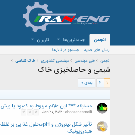
انجمن
جدیدترین‌ها
کاربران
ارسال های جدید
جستجو در تالارها
انجمن
فنی مهندسی
مهندسی کشاورزی
خاک شناسی
شیمی و حاصلخیزی خاک
1
2
بعدی
مسابقه *** این علائم مربوط به کمبود یا بیش
Jan 20, 2012
aboozar esmaili
16
15
14
تأثير شکل نيتروژن و pHمحل
هيدروپونيک