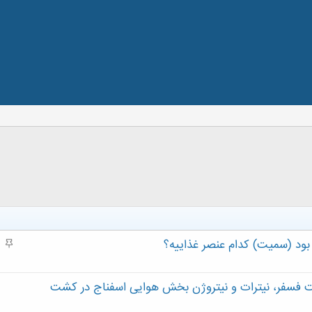
 بود (سمیت) کدام عنصر غذاییه؟
م
ه
م
ول غذايی بر غلظت فسفر، نيترات و نيتروژن بخش هوايی اسفناج در کشت