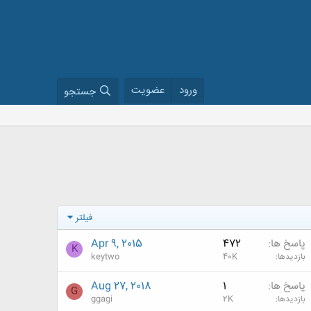
ورود
عضویت
جستجو
فیلتر
پاسخ ها
472
Apr 9, 2015
K
بازدیدها
40K
keytwo
پاسخ ها
1
Aug 27, 2018
G
بازدیدها
2K
ggagi