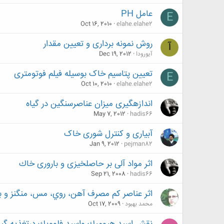
عامل PH
E
Oct 16, 2010
elahe.elahe2
روش نمونه برداری و تعیین مقدار
آ
آیورودا
Dec 19, 2012
تعیین پتاسیم خاک بوسیله فیلم فوتومتری
E
Oct 10, 2010
elahe.elahe2
اندازه­گیری میزان عناصرسنگین در گیاه
May 7, 2012
hadis66
آبیاری و کنترل شوری خاک
Jan 9, 2012
pejman82
اثر مواد آلی بر حاصلخیزی و باروری خاك
Sep 21, 2008
hadis66
اثر عناصر كم مصرف آهن، روي، مس، منگنز و ب
محمد بهبود
Oct 17, 2009