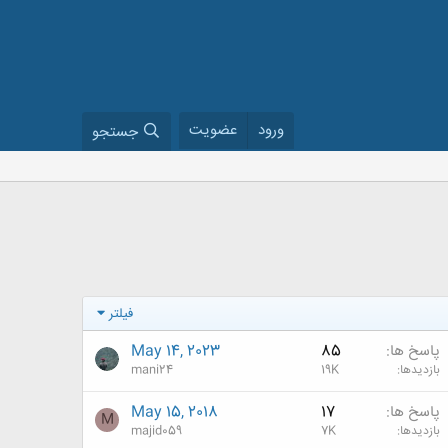
ورود
عضویت
جستجو
فیلتر
پاسخ ها
85
May 14, 2023
بازدیدها
19K
mani24
پاسخ ها
17
May 15, 2018
M
بازدیدها
7K
majid059