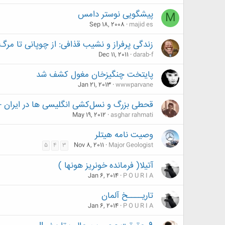
پیشگویی نوستر دامس
M
Sep 18, 2008
majid es
زندگی پرفراز و نشیب قذافی: از چوپانی تا مرگ
Dec 11, 2011
darab-f
پایتخت چنگیزخان مغول كشف شد
Jan 21, 2013
wwwparvane
قحطی بزرگ و نسل‌کشی انگلیسی ها در ایران - 
May 19, 2012
asghar rahmati
وصیت نامه هیتلر
Nov 8, 2011
Major Geologist
5
4
3
آتیلا( فرمانده خونريز هونها )
Jan 6, 2014
P O U R I A
تاریــــخ آلمان
Jan 6, 2014
P O U R I A