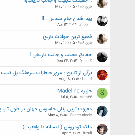
9 حقیقت عجیب و جالب تاریخی!!
باران 686
May 11, 2015
پیدا شدن جام مقدس...!!!
Apr 13, 2014
ahoo_fr
فجیع ترین حوادث تاریخ...
باران 686
May 11, 2015
حقایق عجیب و جالب تاریخی!!
Dec 22, 2013
Y..or..Z
برگی از تاریخ : مرور خاطرات سرهنگ پل تیبت
Aug 18, 2015
Ussef
جزیره Madeline
S
Jul 11, 2015
sam44
معروف ترین زنان جاسوس جهان در طول تاريخ
May 8, 2015
Foster.nicely
ملکه تومروس ( افسانه یا واقعیت)
Apr 3, 2015
fuzuli