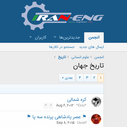
انجمن
جدیدترین‌ها
کاربران
ارسال های جدید
جستجو در تالارها
انجمن
علوم انسانی
تاریخ
تاریخ جهان
1
2
3
4
بعدی
کره شمالی
Aug 6, 2012
*Essi*
3
2
⚑ عصر پادشاهی پرنده سه پا ⚑
Sep 8, 2015
Ussef