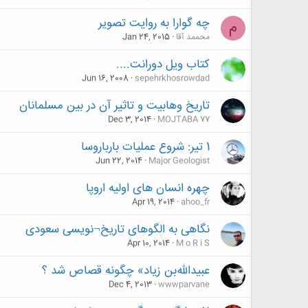
چه گوارا به روایت تصویر
م
محممد آقا
Jan 24, 2015
کتاب ویل دورانت....
Jun 16, 2008
sepehrkhosrowdad
تاریخ وهابیت و تاثیر آن در بین مسلمانان
Dec 3, 2014
MOJTABA 77
1 تیر: شروع عملیات بارباروسا
Jun 22, 2014
Major Geologist
چهره انسان های اولیه اروپا
Apr 19, 2014
ahoo_fr
نگاهی به الگوهای تاریخ¬نویسی سعودی
Apr 10, 2014
M o R i S
عبیدالله‌بن ‌زیاد» چگونه قصاص شد ؟
Dec 4, 2013
wwwparvane