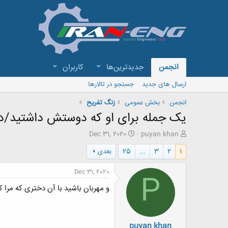
انجمن
جدیدترین‌ها
کاربران
ارسال های جدید
جستجو در تالارها
انجمن
بخش عمومی
زنگ تفريح
یک جمله برای او که دوستش داشتید/دا
ش
ت
Dec 31, 2020
puyan khan
ر
ا
1
2
3
...
25
بعدی
و
ر
ع
ی
ک
خ
Dec 31, 2020
P
ن
ش
و مهربان باشید با آن دختری که مرا
ن
ر
د
و
ه
ع
م
puyan khan
و