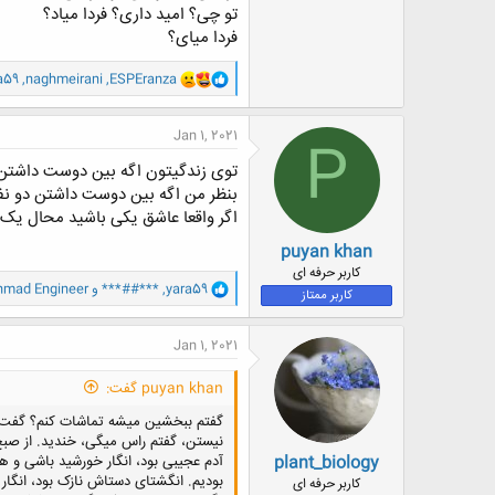
تو چی؟ امید داری؟ فردا میاد؟
فردا میای؟
و
a59
,
naghmeirani
,
ESPEranza
ا
ک
ن
Jan 1, 2021
P
ش
ه
توی زندگیتون اگه بین دوست داشتن د
ا
بنظر من اگه بین دوست داشتن دو نف
:
اگر واقعا عاشق یکی باشید محال یک ن
puyan khan
کاربر حرفه ای
و
yara59
,
***##***
و
hmad Engineer
کاربر ممتاز
ا
ک
ن
Jan 1, 2021
ش
ه
puyan khan گفت:
ا
:
گفتم ببخشین میشه تماشات کنم؟ گفت دیوو
نیستن، گفتم راس میگی، خندید. از ص
plant_biology
آدم عجیبی بود، انگار خورشید باشی و ه
بودیم. انگشتای دستاش نازک بود، انگا
کاربر حرفه ای