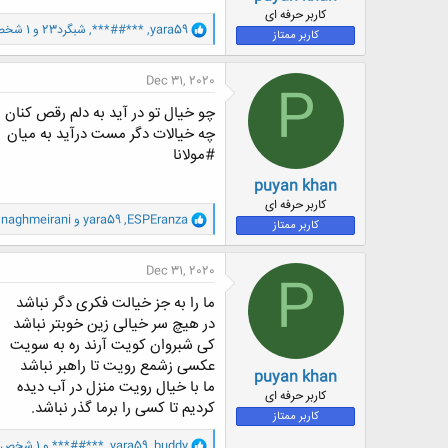
ض
کاربر حرفه ای
و
yara59
,
***##***
,
شبگرد23
و 1 شخص دیگر
و
کاربر ممتاز
ا
ع
ک
ن
Dec 31, 2020
P
ش
ه
چو خیال تو در آید به دلم رقص کنان
ا
چه خیالات دگر مست درآید به میان
:
#مولانا
puyan khan
کاربر حرفه ای
و
ESPEranza
,
yara59
و
naghmeirani
کاربر ممتاز
ا
ک
ن
Dec 31, 2020
P
ش
ه
ما را به جز خیالت فکری دگر نباشد
ا
در هیچ سر خیالی زین خوبتر نباشد
:
کی شبروان کویت آرند ره به سویت
عکسی زشمع رویت تا راهبر نباشد
puyan khan
ما با خیال رویت منزل در آب دیده
کاربر حرفه ای
کردیم تا کسی را برما گذر نباشد.
کاربر ممتاز
و
buddy
,
yara59
,
***##***
و 1 شخص دیگر