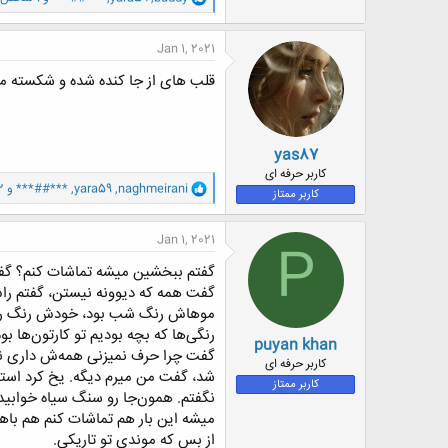
ا
ک
ن
Jan 1, 2021
ش
ه
قلب های از جا کنده شده و شکسته م
ا
:
yas87
کاربر حرفه ای
و
naghmeirani
,
yara59
,
***##***
و 2 کاربر دیگر
کاربر ممتاز
ا
ک
ن
Jan 1, 2021
P
ش
ه
گفتم ببخشین میشه تماشات کنم؟ گفت دی
ا
گفت همه که دیوونه نیستن، گفتم ر
:
موهاش رنگ شب بود، خودش رنگ روز، 
رنگی‌ها که بچه بودیم تو کارتون‌ها 
puyan khan
گفت چرا حرف نمیزنی همه‌ش داری نگ
کاربر حرفه ای
شد، گفت من میرم دیگه. یخ کرد استخ
کاربر ممتاز
نگفتم. همون‌جا رو سنگ سیاه خوابیدم
میشه این بار هم تماشات کنم هم باهات
از بس که موندی تو تاریکی.