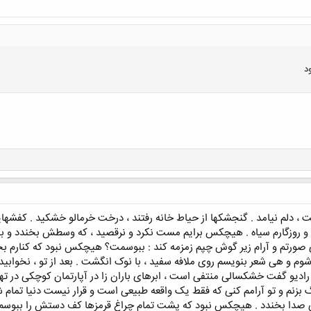
د
کلیک کنید تا باز شود...
یت ، دلم نیامد . گنجشکها از حیاط خانه رفتند ، درخت خرمالو خشکید . کفشها
و روزگارم سیاه . هیچکس برایم مست نکرد و نرقصید ، که وسطش بخندد و ب
ی صورتم و آرام زیر گوش چپم زمزمه کند : ببوسمت؟ هیچکس نبود که کنارم بخ
 و هی شعر بنویسم روی ملافه سفید ، با نوک انگشت . بعد از تو ، نخوابیدم
که رادیو گفت خشکسالی منتفی است ، ابرهای باران زا در آپارتمان کوچکی در تهر
 بزنم و تو آرامم کنی که فقط یک واقعه طبیعی است و قرار نیست دنیا تمام شو
ی صدا بخندد . هیچکس نبود که پشت تمام چراغ قرمزها کف دستش را ببوسم و 