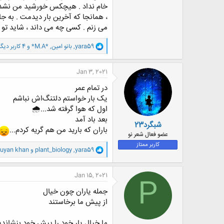
خام نداد . هیچکس خورشید من نشد ، 
، همانجا که آخرین بار دیدمت . به جای
می زنم . کسی چه می داند ، شاید تو ع
و
yara59
,
بانو امین
,
*M.A*
و 4 کاربر دیگر
ا
ک
ن
Jan 3, 2021
ش
ه
در تمام عمر
ا
یک بار خواستم دلتنگ‌اش نباشم
:
اول که هوا گرفته شد...🌧
بعد باد آمد
شبگرد23
باران که بارید من هم گریه کردم...
عضو فعال شعر نو
کاربر ممتاز
و
yara59
,
plant_biology
و
uyan khan
ا
ک
ن
Jan 15, 2021
P
ش
ه
جمله یاران چون خیال
ا
از پیش ما برخاستند
:
ما خیال یار خود را پیش خود بنشاندی