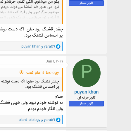
بگو من میشنوم. الکی گفتم، حرفاشو ن
کاربر ممتاز
نرو، من هنوز دلم تماشا می‌خواد، دیدم
موندیم سرگردون. ولی فردا که بشه میاد
از آینه و نور می‌ترسی، تاریک شدی از ب
تو چی؟ امید داری؟ فردا میاد؟
فردا میای؟
چقدر قشنگ بود خان! اگه دست نوشته
پر احساس قشنگ بود.
و
yara59
و
puyan khan
ا
ک
ن
Jan 1, 2021
P
ش
ه
plant_biology گفت:
ا
:
چقدر قشنگ بود خان! اگه دست نوشته ي
پر احساس قشنگ بود.
puyan khan
سلام
کاربر حرفه ای
نه نوشته خودم نبود ولی خیلی قشنگ
کاربر ممتاز
ولی انگار خودم بودم
و
yara59
و
plant_biology
ا
ک