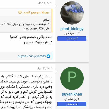
ن
Jan 1, 2021
ش
ه
puyan khan گفت:
ا
:
سلام
نه نوشته خودم نبود ولی خیلی قشنگ بو
plant_biology
ولی انگار خودم بودم
کاربر حرفه ای
سلام وقتي خوندم بغض كردم!
کاربر ممتاز
در هر صورت ممنون
و
yara59
و
puyan khan
ا
ک
ن
Jan 3, 2021
P
ش
ه
. بعد از تو دنیا عوض شد . نگفتم برا
ا
داشتی ، پوسید . موهایم سپید شدند 
:
وقتی درد دارم ، دستش را بگذارد رو
نفسهایش گوش کنم و هی دیوانه تر شوم
puyan khan
به تو فکر کردم ، و آنقدر گریه کردم 
کاربر حرفه ای
نزدیک زمین که من بترسم و به تو زنگ
کاربر ممتاز
سالن سینما ، یواشکی مرا ببوسد و ب