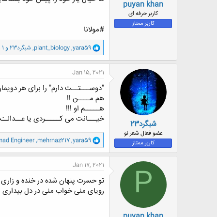
puyan khan
کاربر حرفه ای
کاربر ممتاز
#مولانا
و
yara59
,
plant_biology
,
شبگرد23
و 1 شخص دیگر
ا
ک
ن
Jan 15, 2021
ش
ه
"دوســـتــت دارم" را برای هر دویمان
ا
هم مــــن !!
:
هـــــم او !!!
خیـــانت می كـــــردی یا عــدالــَ
شبگرد23
عضو فعال شعر نو
و
ad Engineer
,
mehrnaz217
,
yara59
کاربر ممتاز
ا
ک
ن
Jan 17, 2021
P
ش
ه
تو حسرت پنهان شده در خنده و زاری 
ا
رویای منی خواب منی در دل بیداری من
:
puyan khan