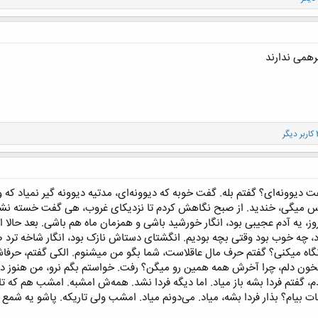
رهمی ندارند
وونه‌ای؟ گفتم بله. گفت خوبه که دیوونه‌ای، مدتیه دیوونه گیر نمیاد که وایس
اس میگی، خندید. از صبح نگاهش کردم تا نزدیکای غروب، هی گفت خسته ن
یه آدم عجیبی بود، انگار خورشید باشی و همزمان ماه هم باشی. بعد حالا
بود، چه خوب بود وقتی بچه بودیم. انگشتای دستاش نازک بود، انگار شاخه ترد
اه میکنی؟ گفتم حرف مال عاقلاست، شما بگو من میشنوم. الکی گفتم، حرفا
ون دلم، چرا آخرش همه همین رو میگن؟ رفت. خواستم بگم نرو، من هنوز دل
، گفتم فردا بشه باز میاد. اما دیگه فردا نشد. همه‌ش امشبه. امشب هم که ت
 بیام؟ بذار فردا بشه، میاد. می‌دونم میاد. امشب ولی تاریکه. پاشو یه شمع 