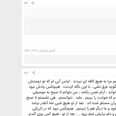
#9
آخرین ویرایش:
Jan 1, 2021
#10
یم مرا به هیچ کافه ای نبردند . لباس آبی ام که تو دوستش
گوید غرق نشی ، با اون نگاه کردنت . هیچکس یادش نبود
وابد ، آرام نفس بکشد ، من بتوانم تا صبح به موسیقی
 که خوابت را ببینم . نشد . نتوانستم . هی نشستم تا صبح
ان مستقر شده اند . بعد از تو هیچ شبی ماه آنقدر نیامد
د و ما دیگر هم را نبینیم . هیچکس نبود که در تاریکی
دلم برایش غنج برود .... بعد از تو ، هیچ کس بوی گندم