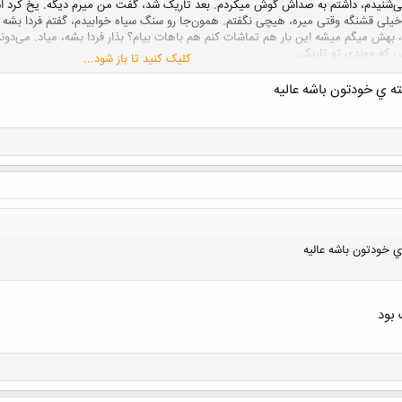
می‌شنیدم، داشتم به صداش گوش میکردم. بعد تاریک شد، گفت من میرم دیگه. یخ کرد 
 خیلی قشنگه وقتی میره، هیچی نگفتم. همون‌جا رو سنگ سیاه خوابیدم، گفتم فردا بشه ب
، بهش میگم میشه این بار هم تماشات کنم هم باهات بیام؟ بذار فردا بشه، میاد. می‌دو
س که موندی تو تاریکی.
کلیک کنید تا باز شود...
 ي خودتون باشه عاليه
 خودتون باشه عاليه
 بود
کلیک کنید تا باز شود...