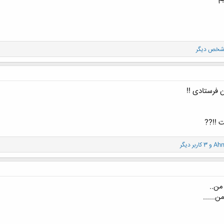
 فرستادی !!
ت !!??
Ahm
و 3 کاربر دیگر
من..
......