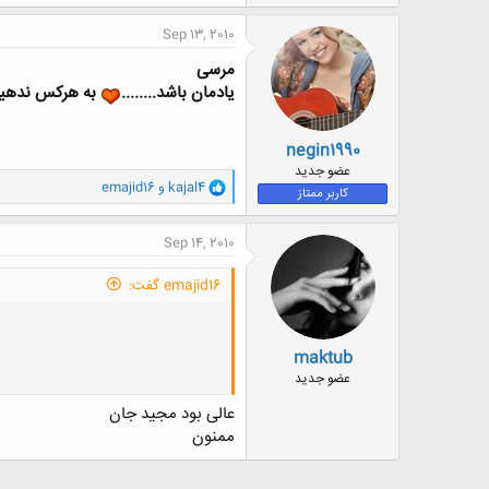
ک
ن
Sep 13, 2010
ش
ه
مرسی
ا
یادمان باشد........
به هرکس ندهی
:
negin1990
عضو جدید
و
kajal4
و
emajid16
کاربر ممتاز
ا
ک
ن
Sep 14, 2010
ش
ه
emajid16 گفت:
ا
:
maktub
عضو جدید
عالی بود مجید جان
ممنون