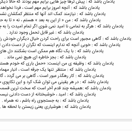
یادمان باشد که : پیش ترها چیز هایی برایم مهم بودند که حالا دیگر
یادمان باشد که : آنچه امروز برایم مهم است ، فردا نخواهد 
یادمان باشد که : نیازمند کمک اند آنها که منتظر کمکشان نشس
یادمان باشد که : من « از این به بعد » هستم ، نه « تا به حا
یادمان باشد که : هرگر به تمامی نا امید نمی شوی اگر تمام امیدت را به 
یادمان باشد که : غیر قابل تحمل وجود ندارد .
یادمان باشد که : گاهی مجبور است برای راحت کردن خیال دیگران خودش ر
یادمان باشد که : خوبی آنچه که ندارم اینست که نگران از دست دادن 
یادمان باشد که : با یک نگاه هم ممکن است بشکنند دل های 
یادمان باشد که : بجز خاطره ای هیچ نمی ماند .
یادمان باشد که : وظیفه ی من اینست: «حمل باری که خودم هستم» ت
یادمان باشد که : منتظر ِ تنها یک جرقه است ، انبار مهمات
یادمان باشد که : کار رهگذر عبور است ، گاهی بر می گردد ، گا
یادمان باشد که : در هر یقینی می توان شک کرد و این تکاپوی 
یادمان باشد که :همیشه چند قدم آخر است که سخت ترین قسمت
یادمان باشد که : امید ، خوشبختانه از دست دادنی نیست
یادمان باشد که : به جستجوى راه باشم ، نه همراه .
یادمان باشد که : هوشیاری یعنی زیستن با لحظه ها .