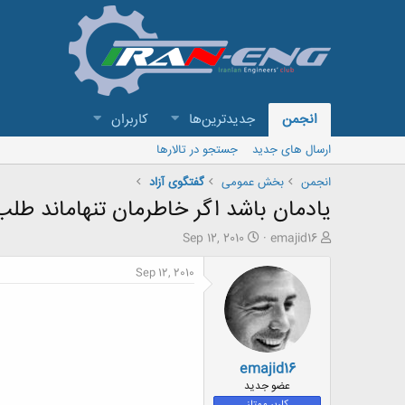
انجمن
جدیدترین‌ها
کاربران
ارسال های جدید
جستجو در تالارها
انجمن
بخش عمومی
گفتگوی آزاد
یادمان باشد اگر خاطرمان تنهاماند طل
ش
ت
Sep 12, 2010
emajid16
ر
ا
و
ر
Sep 12, 2010
ع
ی
ک
خ
ن
ش
ن
ر
د
و
emajid16
ه
ع
م
عضو جدید
و
کاربر ممتاز