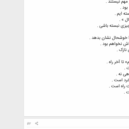
 مهم نیستند .
بود .
ته ایم .
ل » .
چیزی نبسته باشی .
ا خوشحال نشان بدهد .
اش نخواهم بود .
نازک .
ا آخر راه .
 .
هی نه .
خرد است .
 راه است .
 .
#2