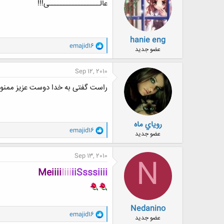
ه
عالـــــــــــــــــی!!!
ا
:
hanie eng
و
emajid16
عضو جدید
ا
ک
ن
Sep 12, 2010
ش
ه
راست گفتی به خدا دوست عزیز ممنو
ا
:
روياي ماه
و
emajid16
عضو جدید
ا
ک
ن
Sep 13, 2010
N
ش
ه
Meiiii
Iiii
iiSsssiiii
ا
:
Nedanino
و
emajid16
عضو جدید
ا