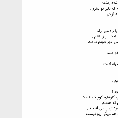
شته باشند .
 که دلی نو بخرم .
ه آزادی .
ا راه می برند .
رایت عزیز باشم .
ن مهر خودم نباشد .
ورشید .
.
 راه است .
م .
د !
برخی کارهای کوچک هست!
م که هستم .
دش را می آفریند .
هم دیگر آرزو نیست .