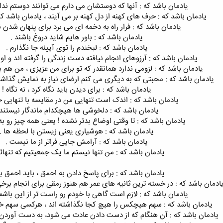
یادمان باشد که : آنها که دوستشان می دارم می توانند دوستم ندا
یادمان باشد که : حرف های کهنه از دل کهنه بر می آیند ، یادمان باشد که
یادمان باشد که : فرار راه به دخمه ای می برد برای پنهان شدن ن
یادمان باشد که : باور هایم شاید دروغ باشند .
یادمان باشد که : لبخندم را توى آیینه جا نگذارم .
یادمان باشد که : آرزوهای انجام نیافته دست زندگی را گرفته اند و او ر
یادمان باشد که : لزومی ندارد همانقدر که تو برای من عزیزی ، من هم ب
یادمان باشد که : محبتی که به دیگری می کنم ارضای نیاز به نمایش گذاشت
یادمان باشد که : برای دیدن باید نگاه کرد ، نه نگاه !
یادمان باشد که : اندک است تنهایی من در مقایسه با تنهایی خ
یادمان باشد که : دلخوشی ها هیچکدام ماندگار نیستند 
یادمان باشد که : تا وقتی اوضاع بدتر نشده ! یعنی همه چیز رو به
یادمان باشد که : هوشیاری یعنی زیستن با لحظه ها .
یادمان باشد که : آرامش جایی فراتر از ما نیست .
یادمان باشد که : من تنها نیستم ما یک جمعیتیم که تنهائی
یادمان باشد که : برای پاسخ دادن به احمق ، باید احمق بو
ادمان باشد که : در خسته ترین ثانیه های عمر هم هنوز رمقی برای انجام 
یادمان باشد که : لازم است گاهی با خودم رو راست تر از این باش
یادمان باشد که : سهم هیچکس را هیچ کجا نگذاشته اند ، هرکسی سهم خو
یادمان باشد که : آن هنگام که از دست دادن عادت می شود، به دست آوردن 