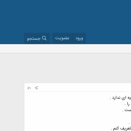
ورود
عضویت
جستجو
#1
 ای ندارد .
ا .
ست .
.
تعریف کنم .