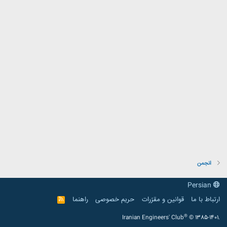
انجمن
Persian
ارتباط با ما
قوانین و مقرّرات
حریم خصوصی
راهنما
R
S
S
®
Iranian Engineers' Club
© 1385-1401.