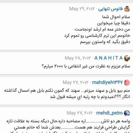
فانوس تنهایی
May 29, 2012
سلام احوال شما
دقیقا چیا میخواین
من دختر عمه ام ارشد اونجاست
خانومم این ترم کارشناسی رو تموم کرد
دقیق بگید که واستون بپرسم
May 28, 2012
A N A H I T A
سلام عزیزم به نظرت من غیر انتفاعی با 2000 میارم؟
May 27, 2012
mahdiyeh1367
منم بيو بابل و سهند ميزنم... سهند كه گمون نكنم بابل هم امسال گذاشته
انگار ؟؟؟نميدونم با چه رتبه اي ميشه قبول شد
May 27, 2012
mehdi_petro
واسه هر دو تاش.............اره مصاحبه داره.حال ديگه بسته به علاقت تازه
گرايش طراحي فرايند هم هست............بعدش شما كه خانم هستي