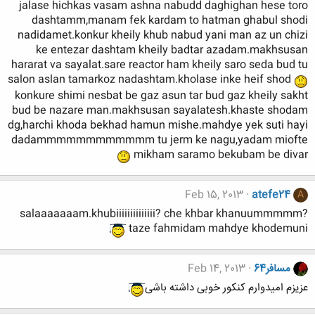
jalase hichkas vasam ashna nabudd daghighan hese toro
dashtamm,manam fek kardam to hatman ghabul shodi
nadidamet.konkur kheily khub nabud yani man az un chizi
ke entezar dashtam kheily badtar azadam.makhsusan
hararat va sayalat.sare reactor ham kheily saro seda bud tu
salon aslan tamarkoz nadashtam.kholase inke heif shod
konkure shimi nesbat be gaz asun tar bud gaz kheily sakht
bud be nazare man.makhsusan sayalatesh.khaste shodam
dg,harchi khoda bekhad hamun mishe.mahdye yek suti hayi
dadammmmmmmmmmmm tu jerm ke nagu,yadam miofte
mikham saramo bekubam be divar
Feb 15, 2013
atefe24
A
salaaaaaaam.khubiiiiiiiiiiiiii? che khbar khanuummmmm?
taze fahmidam mahdye khodemuni
مسافر64
Feb 14, 2013
عزیزم امیدوارم کنکور خوبی داشته باشی