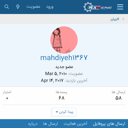
ورود
عضویت
کاربران
mahdiyeh1367
عضو جدید
عضویت
Mar 5, 2010
آخرین بازدید
Apr 14, 2017
ارسال ها
پسندها
امتیاز
0
68
58
پیدا کردن
ارسال های پروفایل
آخرین فعالیت
ارسال ها
درباره