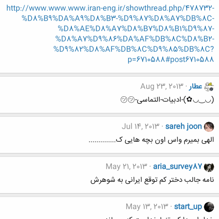
http://www.www.www.iran-eng.ir/showthread.php/478732-
%D8%B9%DA%A9%D8%B3-%D9%87%D8%A7%DB%8C-
%D8%AE%D8%A7%D8%B7%D8%B1%D9%87-
%D8%A7%D9%86%DA%AF%DB%8C%D8%B2-
%D9%82%D8%AF%DB%8C%D9%85%DB%8C?
p=6710588#post6710588
عطار
Aug 23, 2013
(◡‿◡✿)-ادبیات-التماسی-㋡㋡
Jul 14, 2013
sareh joon
الهی بمیرم واس اون بچه هایی ک..............
May 21, 2013
aria_survey87
نامه جالب دختر کم توقع ایرانی به شوهرش
May 13, 2013
start_up