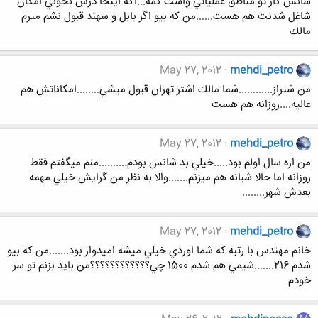
شانس كار تو مناطق عملياتي واست كمه...اگه اينجا درس بخوني امكان
شاغل شدنت هم هست......من كه بيو اگر بابل و سهند قبول نشم ميرم
مالك
May 27, 2012
mehdi_petro
من شيراز............شما مالك اشتر تهران قبول ميشي........امكاناتش هم
عاليه....روزانه هم هست
May 27, 2012
mehdi_petro
من اره سال اولم بود.....خيلي بد شانس بودم..........منم ميگفتم فقط
روزانه اما حالا شبانه هم ميزنم.......والا به نظر من گرايش خيلي مهمه
بعدش شهر........
May 27, 2012
mehdi_petro
خانم مهندس با رتبه كه شما اوردي خيلي ميشه اميدوار بود.......من كه بيو
شدم 216.......شيمي هم شدم 1500 چي؟؟؟؟؟؟؟؟؟؟؟؟من بايد بزنم تو سر
خودم