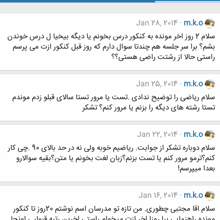
Jan 28, 2014
m.k.o
سلام 2 روز اخر مونده به کنکور درس بخونم یا دیگه بیخیا ل درس خوندن
بشم؟ برا سر جلسه هم چندتا سوال دارم که روز قبل کنکور ازت می پرسم
راستی حالا از رشتت راضی هستی؟؟
Jan 25, 2014
m.k.o
سلام ریاضی را توضیح ندادی .تست یا مرور تستا سالای قبلو زدم موندم
تستا رشته های دیگه را بزنم یا مرور کنم؟ تشکر
Jan 22, 2014
m.k.o
سلام دوباره تشکر از جوابت. ریاضیم خوبه ولی نه در حد بالای 90 .چی کار
کنم؟ترمو مرور کنم یا تست بزنم؟زبان لغت بخونم یا متن؟بقیه سوالارو
بعدا میپرسم!
Jan 16, 2014
m.k.o
سلام اقا مجتبی چطوری. من تازه تو مدرسان اسم نوشتم 20روز تا کنکور
مونده راهنمایی برا روزا اخر ازت میخوام.راستی اخرین رتبه قبولیی اونجا