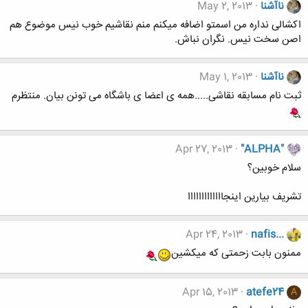
ناآشنا
May 2, 2013
اکشالی نداره من اسمتو اضافه میکنم منم نقاشیم خوب نیس موضوع هم
اصن سخت نیس. نگران نباش.
ناآشنا
May 1, 2013
ثبت نام مسابقه نقاشی.....همه ی اعضا ی باشگاه می تونن بیان. منتظرم
Apr 27, 2013
"ALPHA"
سلام خوبین؟
تشریف بیارین اینجااااااااااااا
Apr 24, 2013
nafis...
ممنون بابت زحمتی که میکشین
Apr 15, 2013
atefe24
A