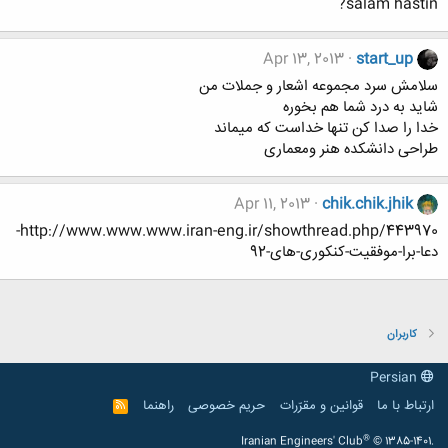
salam hastin?
Apr 13, 2013
start_up
سلامش سرد مجموعه اشعار و جملات من
شاید به درد شما هم بخوره
خدا را صدا کن تنها خداست که میماند
طراحی دانشکده هنر ومعماری
Apr 11, 2013
chik.chik.jhik
http://www.www.www.iran-eng.ir/showthread.php/443970-
دعا-برا-موفقیت-کنکوری-های-92
کاربران
Persian
ارتباط با ما
قوانین و مقرّرات
حریم خصوصی
راهنما
R
S
S
®
Iranian Engineers' Club
© 1385-1401.