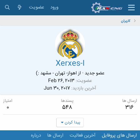
ورود
عضویت
کاربران
Xerxes-I
عضو جدید
·
از
اهواز- تهران - مشهد :)
عضویت
Feb 26, 2013
آخرین بازدید
Jun 30, 2017
ارسال ها
پسندها
امتیاز
0
548
316
پیدا کردن
ارسال های پروفایل
آخرین فعالیت
ارسال ها
درباره