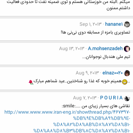
میکنم .البته من خوزستانی هستم و توی ضمینه نفت تا حدودی فعالیت
داشتم.ممنون
Sep 1, 2013
hanane1
تصاویری بامزه از مسابقه دوی نی‌نی ها!
Aug 13, 2013
A.mohsenzadeh
تیم ملی هندبال نوجوانان...
Aug 9, 2013
elnaz0020
..
همینم خوبه که غذا رو شناختین..عید شماهم مبارک
Aug 7, 2013
P O U R I A
نقاشی های بسیار زیبای من ....:smile:
http://www.www.www.iran-eng.ir/showthread.php/467397-
%DB%9E%DB%A9%DB%9E-
%D8%A2%D8%AB%D8%A7%D8%B1-
%D8%A8%D8%B3%DB%8C%D8%A7%D8%B1-