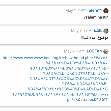
May 11, 2013
atefe24
A
salam hastin?
ناآشنا
May 7, 2013
موضوع اعلام شد!!!
May 6, 2013
LOOFAN
http://www.www.www.iran-eng.ir/showthread.php/448738-
%D9%84%D8%B7%D9%81%D8%A7-
%D8%B1%D9%88%DB%8C-%D9%87%D8%B1-
%D8%AC%D9%85%D9%84%D9%87-1-
%D8%AF%D9%82%DB%8C%D9%82%D9%87-
%D9%81%DA%A9%D8%B1-
%DA%A9%D9%86%DB%8C%D8%AF%D8%8C-
%D9%85%DB%8C-%D8%A7%D8%B1%D8%B2%D9%87?
p=6285191#post6285191