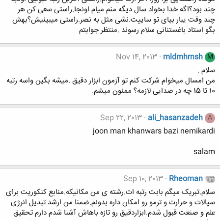
چند بود؟اگه خدا بخواد سال دیگه منم میام اونجا.راستی سعی کن هر
چند وقت یبار بیای تو ساییت.نشی مثل به نصر.راستی میبینیش؟بهش
بگو استاد باغستنانی سلام رسوند .منتظر جوابتم
Nov 14, 2013
mldmhrnsh
M
سلام .
من امسال میخوام شرکت کنم تو آزمون ابزار دقیق .میشه بگین واسه رتبه
10 تا 15 چه در صدایی لازمه؟ ممنون میشم.
Sep 22, 2013
ali_hasanzadeh
A
joon man khanwars bazi nemikardi
salam
Sep 10, 2013
Rheoman
سلام.تبریک میگم بابت رتبه ات.رشته ی من مکانیکه.منابع کنکوریت برای
سیالات و حرارت و ترمو رو امکان داره بدونم.ضمنا من ارشد تبدیل انرژی
علم و صنعت قبول شدم.ابزاردقیق رو تازه باهاش آشنا شدم دارم تحقیق