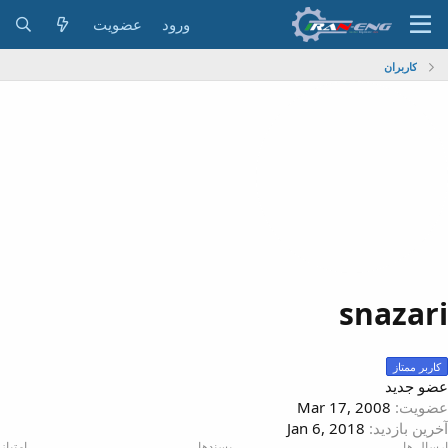
ورود
عضویت
کاربران
snazar
کاربر ممتاز
ضو جدید
ضویت
Mar 17, 2008
خرین بازدید
Jan 6, 2018
رسال ها
پسندها
امتیاز