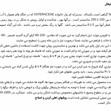
يغال
S
گیاهی است یکساله ، مدیترانه ای واز خانواده
ASTERACEAE
که در جلگه های هموار با آب
مستقیم و انشعابهای زیادی دارد . ارتفاع ساقه بین 150 تا 250 سانتیمتر است . برگها پهن ، شکننده و اوایل
 افزودن موارد ذيل انجام گيرد به اين صورت كه مقادير:
-
100-80 كيلو گرم اكسيد فسفر
-
60- 80 كيلو گرم اكسيد پتاس
 را فراهم مي نمايند ضمناً درصورت نياز با زدن ماله زمين را تسطيح مي نمايند.
سيار مفيد فايده و ضروري مي باشد.
بعد از 8 تا 10 روز از كاشت و تقريباً دو آبياري، گياه شروع 
به شرايط اقلیمی منطقه تعيين شود.
شت محصول مي باشد به طوريكه در هنگام رسيدن ميوه ها، گلچه ها خشك مي شوند و تارهاي بلند 
ف پراكنده مي شوند. ضمناً با توجه به اینکه ماریتیغال برگهای بزرگ و انبوهی دارد و اطراف برگها
س و در سطوح وسيع با ماشينهاي مخصوص برداشت امکان پذیر می باشد.
عملكرد بذر 1800-1200 كيلو گرم در هكتار مي باشد.
ین
-سیلی کریستین
تشکیل شده است.
روشهای اهلی کردن و اصلاح
 حال کشت