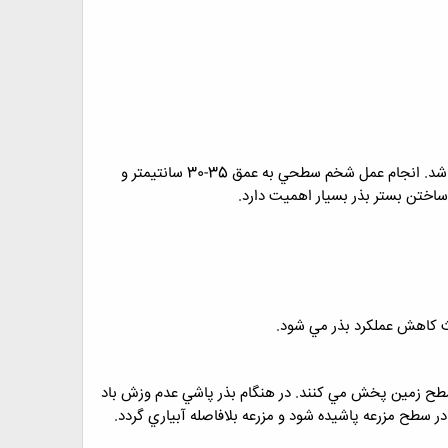
زمين مناسب جهت كشت شبت مي بايست فاقد سنگ و كلوخ بوده و داراي بافتي متوسط و ذخيره رطوبتي كافي باشد. انجام عمل شخم سطحي به عمق 35-30 سانتيمتر و
اختن بستر بذر بسيار اهميت دارد.
 كاهش عملكرد بذر مي شود.
ماسه بادي نرم مخلوط كرده و سپس در سطح زمين پخش مي كنند. در هنگام بذر پاشي عدم وزش باد
ح مزرعه پاشيده شود و مزرعه بلافاصله آبياري گردد.