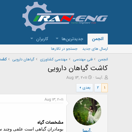
انجمن
جدیدترین‌ها
کاربران
ارسال های جدید
جستجو در تالارها
انجمن
فنی مهندسی
مهندسی کشاورزی
گیاهان دارویی
کشت 
کاشت گیاهان دارویی
ش
ت
.آیسا
Aug 13, 2011
ر
ا
1
2
بعدی
و
ر
ع
ی
ک
خ
Aug 13, 2011
ن
ش
ن
ر
د
و
ه
ع
مشخصات گیاه
م
بومادران گیاهی است علفی وچند سا
.آیسا
و