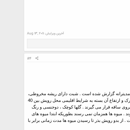
آخرین ویرایش:
Aug 13, 2011
#4
مدیترانه گزارش شده است . شبت دارای ریشه مخروطی،
نازک ، کم انشعاب و به طول 10 تا 30 سانتیمتر می باشد . ساقه این گیاه مستقیم ، استوانه ای شکل ، بدون کرک و ارتفاع آن بسته به شرایط اقلیمی محل رویش بین 40
 بروی ساقه قرار می گیرند . گلها کوچک ، دوجنسی و رنگ
 در چترهای مرکب به قطر 15 تا 20 سانتیمتر پدیدار می شوند . میوه ها همزمان نمی رسند بطوریکه ابتدا میوه های
از بدو رویش بذر تا رسیدن میوه ها مدت زمانی برابر با