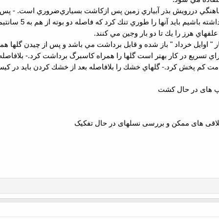
هنگي در‌رويش بذر آبياري زمين پس از‌كاشت بسياري‌ضروري است.
-
شيم بايد آنها را طوري تنك كرد كه فاصله دو بوته از هم به 5 سانتيمتر برسد.
لفهاي هرز را يك تا دو بار وجين مي كنند.
هار " اوايل خرداد " باز شده و قابل برداشت مي باشد و پس از چيدن گلها ه
اي تسريع در كار بهتر است گلها را همراه كاسبرگ برداشت كرد.
-
بلافاصله
امت كم پخش كرد.
-
گلهاي خشك را بلافاصله بعد از خشك كردن بايد در كي
پ های در حال کشت
 تلاقی های ممکن و بررسی نسلهای در حال تفکیک