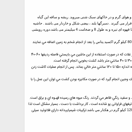
 و هوای گرم و در خاکهای سبک شنی میروید. ریشه و ساقه این گیاه
 رویش به شکل رزت روی زمین قرار می گیرند . دمبرگها بلند ، بیضی شکل و خاردار می باشند . حاشیه
برگها خاردار بوده و کاپیتولها به شکل بیضی و قطر آنها بین 5 تا 8 سانتیمتر می باشد . گلها به رنگ بنفش تیره می باشند . دانه این گیاه عموما قهوه ای تیره و به طول 8 و ضخامت 4 میلیمتر می باشد.دوره رویشی
را بعد از انجام شخم به زمين اضافه مي نمايند
زمان مناسب جهت كاشت اين بذر اول پائيز مي باشد و بهترين و مناسبترين روش جهت كاشت استفاده از ماشين خطي كار غلات كه در صورت استفاده از اين ماشين مي بايستي فاصله رديفها 60-40
براي سهولت در برداشت مكانيكي بهتر است گياهان بصورت نواري كشت شوند يعني پس از هر 4 تا 5 رديف " فاصله دو چرخ كمباين " فاصله اي به اندازه 150 تا 120 سانتي متر خالي بماند. پس از انجام عمليات كاشت زدن
به سبز كردن مي كند و در صورت نياز هنگام 4 تا 5 برگي شدن گياه، مي بايستي يك وجين انجام گيرد كه در صورت مكانيزه بودن كشت مي توان اين عمل را با
و سفيد رنگي ظاهر مي گردند. رنگ ميوه هاي رسيده قهـوه اي و براق است.
 را تیغهای فراوانی پو شانده است ، کار برداشت با دست ، بسیار مشکل است لذا
ترکیبات شیمیایی
دانه دارای فلانوئید سیلی