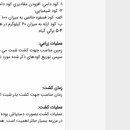
1- كود دامي: افزودن مقاديري كود دامي پوسيده در پاييز نتايج مطلوبي را بهمراه دارد.
2- كود شيميايي:
الف- كود فسفره خالص به ميزان 100 كيلوگرم در هكتار 3 ماه قبل از كشت.
ب- كود ازته به ميزان 60 كيلوگرم در هكتار بصورت سرك پس از عمليات تنك در مرحله
5-4 برگي گياه.
عمليات زراعي:
سپس توزيع كودهاي ذكر شده مورد نيا
زمان كشت:
زمان مناسب جهت كشت بذر شبت اوایل
عمليات كشت:
در مزرعه بسيار حائز اهميت است. ه