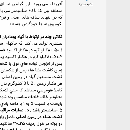
ض
آفریقا ، می روید . این گیاه ریشه 
عضو جدید
و
ع
که در انتهای ساقه های اصلی و فرعی
.کومپوزیته ها خودگشن هستند.
نکاتی چند در ارتباط با گیاه بومادران
1-
بیشتری تولید می کند .
2-
خاکهای سب
1ـ50ـ80كيلو گرم در هكتار اكسيد فسفر در فصل پاييز هنگام شخم.
2ـ50ـ80كيلو گرم در هكتار اكسيد پتاس در فصل پاييز هنگام شخم.
زمان كاشت نشآ ها ؛ پس از شكستن سل
هر هکتار زمین ، 2 تا 3 کیلوگرم بذر نیاز است .
مطلوبتر خاك ؛غلطك مناسبي زده شود.
0.5سانتيمتر باشد .
د : عمليات مراقبت
كشت نشاء در زمين اصلي
:
دو بوته در طول رديف 25ـ30 سانتيمتر كشت مي شوند .