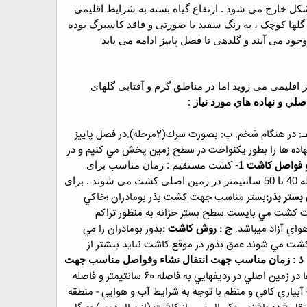
 شکل خارج می شود . ارتفاع گیاه بسته به شرایط اقلیمی
 . برگها نیزه ای شکل و کم و بیش طویل و دارای 2 تا 4 بریدگی هستند . گلها کوچک ، به رنگ سفید یا صورتی و فاقد کاسبرگ بوده
ود می آیند و گلدهی تا فصل پاییز ادامه می یابد
 اقلیمی می روید اما در مناطق گرم و آفتابی گلهای
لي و نهاده هاي مورد نياز
:
در فصل پاييز
ستاده وسپس با عمليات ديسك نهاده ها را بطور يكنواخت در سطح زمين پخش مي كنيم و در
و فواصل کاشت
1-
کشت مستقیم : زمان مناسب برای
کشت مستقیم گیاه در زمین اصلی ، اواخر تابستان – اوایل پاییز است . در این روش بذرها در ردیفهایی به فاصله 40 تا 50 سانتیمتر در زمین اصلی کشت می شوند . برای
بستر بذر:
بستر مناسب جهت كشت بذر بومادران ؛خاكي
 عمق 15سانتيمتر تهيه گردد. ضمنآقبل از عمليات كشت مي بايست سطح بستر خزانه به منظور تراكم
واي آزاد ميباشد.
ج : روش كاشت :
بذور بومادران را مي
رديفهايي به فاصله 15تا20سانتيمتر در خزانه هواي ازاد كشت مي شوند عمق بذور در موقع كاشت نبايد بيشتر از
ذ : زمان مناسب جهت انتقال نشاء وفواصل مناسب جهت
فصل پاييز زمان مناسبي جهت انتقال نشاءها به زمين اصلي مي باشد بطوريكه نشاءها در زمين اصلي در رديفهايي به فاصله 60 سانتيمتر و فاصله
 آبياري كافي و منظم با توجه به شرايط آب و هوايي
- منطقه