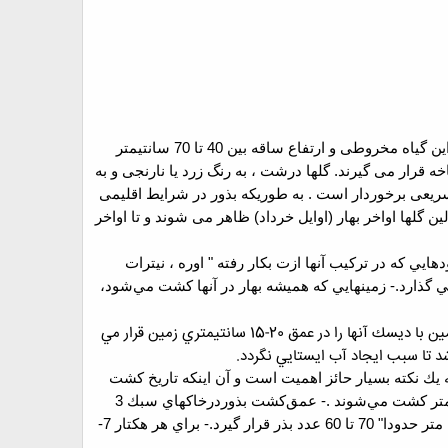
که منشآ آن مدیترانه و غرب آسیا گزارش شده است.ریشه این گیاه مخروطی و ارتفاع ساقه بین 40 تا 70 سانتیمتر
ه قرار می گیرند. گلها درشت ، به رنگ زرد یا نارنجی و به
د است (بین 200 تا 210 روز) .این گیاه از رشد و نمو سریعی برخوردار است . به طوریکه بذور در شرایط اقلیمی
ی نشینند. در ایران اولین گلها اواخر بهار (اوایل خرداد) ظاهر می شوند و تا اواخر
يي كه در تركيب آنها ازت بكار رفته " اوره ، نيترات
-
زمينهايي كه هميشه بهار در آنها كشت مي‌‌شود،
زمين با ديسك آنها را در عمق 20-15 سانتيمتري زمين قرار مي
د تا سبب ايجاد آب ايستايي نگردد.
يك نكته بسيار حائز اهميت است و آن اينكه تاريخ كشت
-
عمق‌كشت بذوردرخاكهاي سبك 3
 بذر قرار گيرد.
-
براي هر هكتار 7-