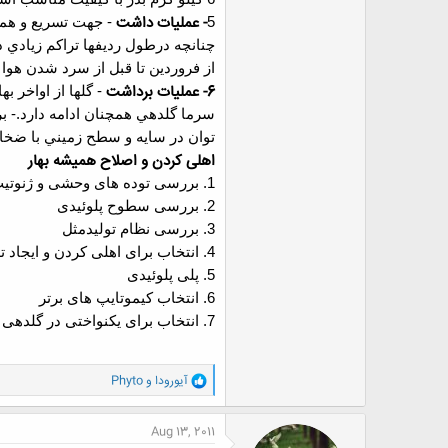
- عمليات داشت
5
-
جهت تسريع و هما
چنانچه درطول رديفها تراكم زيادي داشته با
از فروردين تا قبل از سرد شدن هوا ع
6- عمليات برداشت
-
گلها از اواخر ب
سرما گلدهي همچنان ادامه دارد.
-
بر
توان در سايه و سطح زميني با ضخ
اهلی کردن و اصلاح همیشه بهار
1.
بررسی توده های وحشی و ژنوتی
2.
بررسی سطوح پلوئیدی
3.
بررسی نظام تولیدمثل
4.
انتخاب برای اهلی کردن و ایجاد
5.
پلی پلوئیدی
6.
انتخاب کیموتایپ های برتر
7.
انتخاب برای یکنواختی در گلدهی
و
آیورودا
و
Phyto
ا
ک
ن
Aug 13, 2011
ش