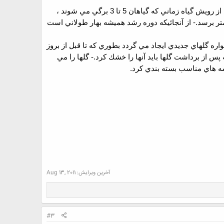
پس از رويش گياه زماني كه گياهان 5 تا 3 برگي مي شوند ،
-
از آنجائيكه دوره رشد هميشه بهار طولاني است
مواره گلهاي جديدي ايجاد مي گردد بطوري كه تا قبل از بروز
 پس از برداشت گلها بايد آنها را خشك كرد.
-
گلها را مي
سه هاي مناسب بسته بندي كرد.
آخرین ویرایش:
Aug 13, 2011
#3