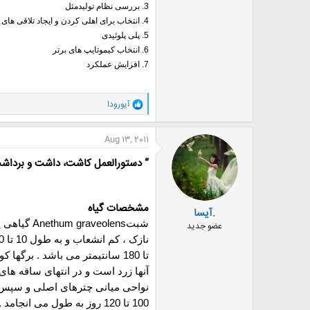
3.
بررسی نظام تولیدمثل
4.
انتخاب برای اهلی کردن و ایجاد تلاقی ها
5.
پلی پلوئیدی
6.
انتخاب کیموتایپ های برتر
7.
افزایش عملکرد
و
آیورودا
ا
ک
ن
Aug 13, 2011
ش
ه
“ دستورالعمل كاشت، داشت و بردا
ا
:
مشخصات گیاه
.آیسا
شبت
Anethum graveolens
گیاهی ی
عضو جدید
تا 180 سانتیمتر می باشد . ب
نواحی میانی چترهای اصلی و سپس می
100 تا 120 روز به طول می انجامد .