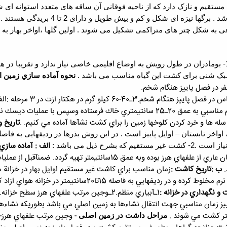
ای مستقیم و نازک دارد که از ناحیه فوقانی آن ساقه های متعدد استوانه ای
منطقه بین 15 تا 70 سانتیمتر می باشد
 به شکل چتر های متراکمی تشکیل می شوند . اولین گلها ،اواخر بهار به وج
بومادران در طول رویش به اوضاع اقلیمی خاصی نیاز ندارد و تقریبا در هر
ک شنی برای کشت این گیاه مناسب می باشد .
نحوه آماده سازي زمين اص
3ـ40-60 كيلو گرم در هكتار ازت در 3 مرحله :الفـ: در هنگام شخم. ب: بصورت سرك(2مرحله).
پس از افزودن نهاده هاي فوق با شخم مناسبي به عمق 20ـ25 سانتيمتري خاك فر
ه ها و خرد كردن كلوخها زمين را براي كشت نشآها آماده مي كنيم.
.
تاریخ 
الف : آماده سازي 
2-
کشت غیر مستقیم که بشرح ذیل می باشد :
كاملآ هوموسي ميباشد كه حتي الامكان عاري از علفهاي هرز بوده وبه
ب :تاريخ كاشت :
زمان مناسب براي كاشت غير مستقيم اوايل بهار در خزانة ه
بايست با نسبت 5 به 1 با ماسة بادي نرم مخلوط كرده و در 
 و نگهداري در خزانه :
1ـآبياري منظم.
2ـوجين مرتب علفهاي هرز سطح خزانه.
- وجين مرتب علفهاي هرز
-
مراحل داشت در زمین اصلی