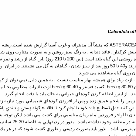
Calendula off
ASTERACE
 بیش کرکدار ، فاقد دندانه ، به رنگ سبز روشن و به صورت متناوب روی شاخ
قطر 4 تا 7 سانتیمتر می باشند .دوره رویشی این گیاه بلن
مناسب پس از 4 تا 5 روز جوانه می زنند و40 تا 50 روز بعد از سبز شدن ، گیاهان به گل م
نان روی گیاه مشاهده می شوند
-
ازت زياد براي هميشه بهار مناسب نيست ، به همين دليل نمي توان از كودها
ن
80-60 اكسيد فسفر و
kg
/
hec
60-40 ازت تاثيرات مطلوبي بجـا مي گذارد.
kg
/
hec
اشند . از اينرو اضافه كردن كودهاي حيواني به خاك بايد با دقت انجام گيرد
 زمين را شخم عميق زده و پس از افزودن كودهاي شيميايي مورد نيازبه
مي كنند عمل تسطيح بايد خوب انجام گيرد تا فاقد هرگونه پستي و
بلندي باش
ان تا اواخر فروردين ماه زمان مناسبي براي كشت مي باشد ليكن توجه به 
 در منطقه وجود نداشته باشد.
-
بذور در رديفهايي به فاصله 30-25 سانتيمتر كشت مي‌شوند .
-
بذور بايد بصورت رديفي و طوري كشت شوند كه در هر يك متر حدودا" 70 تا 60 عدد