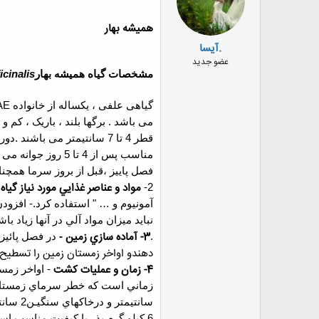
هميشه بهار
.آیسا
عضو جدید
مشخصات
گياه
همیشه بهار
icinalis
گیاهی علفی ، یکساله از خانواده
AE
می باشد . برگها بلند
، باریک ، کم و
فصل پاییز ،قبل از بروز سرما همچ
مواد و عناصر غذايي مورد نياز گياه
2-
آمونيوم و
…
" استفاده كرد.
-
افزود
نبايد ميزان مواد آلي در آنها زياد ب
3- آماده سازي زمين
.
-
در فصل پائيز
دهندو اواخر زمستان
زمين را تسطيح 
4- زمان و عمليات كشت
-
اواخر زمست
زماني است كه خطر سرماي زمستانه
سانتيمتر و در‌خاكهاي سنگيـن2 سانتيمتر‌‌مي باشد
6 كيلو گرم بذر با كيفيت مناسب استفاده مي شود.