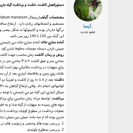
ه
دستورالعمل كاشت، داشت و برداشت گياه ماريت
ا
:
مشخصات
گياه
ماریتیغال
ilybum marianum
.آیسا
عضو جدید
این گیاه بین 110 تا 140 روز می باشد.
آماده سازي خاك
آماده سازي خاك مي بايستي با
سپس بازدن ديسك موجبات مخلوط شدن كود با خاك
روش و زمان كاشت
سانتي متر و عمق كاشت 2 تا 3 سانتي متر در نظر گرفته شود و در صورتي كه تراكم كشت به صورتي باشد كه فاصله هر بوته با بوته هم رديف خود 30 تا 40 سانتي متر باشد كشت بخوبي انجام گرفته است.
غلتك روي زمين و بلافاصله آبياري بعد از آن ب
داشت:
كولتيواتور انجام داد. وقتی ارتفاع گیاهان به 30 تا 40 سانتیمتر رسید ، باید وجین علفهای هرز تکرار شود .
سيكل آبياري اين گياه نيز مي بايستي با توجه 
اواسط مرداد زمان مناسبي براي بردا
برداشت
:
ميوه هاي رسيده به سهولت از گياه جدا و به اطرا
عمليات برداشت در سطوح كوچك برداشت با دا
مارین بوده که از سه ماده
-سیلی بین
-سیلی دیان
1.
بررسی توده های وحشی و ژنوتیپ های در
2.
بررسی سطوح پلوئیدی