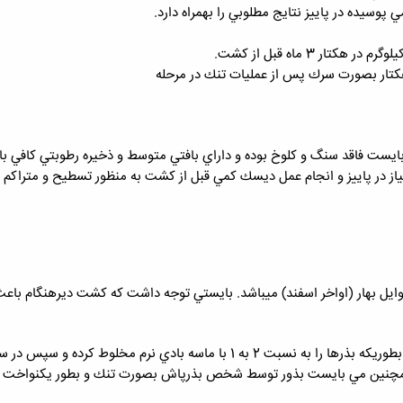
ز در پاييز و انجام عمل ديسك كمي قبل از كشت به منظور تسطيح و متراكم س
 بهار (اواخر اسفند) ميباشد. بايستي توجه داشت كه كشت ديرهنگام باعث
عمليات كشت بصورت دستپاش بوده بطوريكه بذرها را به نسبت 2 به 1 با 
مچنين مي بايست بذور توسط شخص بذرپاش بصورت تنك و بطور يكنواخت در سط