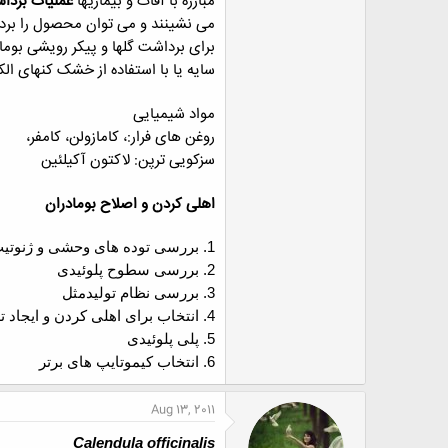
مبارزه با آفات و بيماريها
عملیات برد
می نشینند و می توان محصول را برد
سایه یا با استفاده از خشک کنهای الکتریکی در دمای 30 تا 40 سانتی
مواد شیمیایی
روغن های فرار:، کامازولن، کامفر،
سزکویی ترپن: لاکتون آکیلئین
اهلی کردن و اصلاح بومادران
1.
بررسی توده های وحشی و ژنوتی
2.
بررسی سطوح پلوئیدی
3.
بررسی نظام تولیدمثل
4.
انتخاب برای اهلی کردن و ایجاد
5.
پلی پلوئیدی
6.
انتخاب کیموتایپ های برتر
Aug 13, 2011
Calendula officinalis