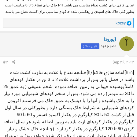
غذایی کافی برای کشت نعناع مناسب می باشد. PH خاک برای نعناع 5 تا 8 مناسب است
بطور کلی خاک های اسیدی و زهکشی شده خاکهای مناسبی برای کشت نعناع می باشند.
و
kozey
ا
ک
ن
آیورودا
آ
ش
عضو جدید
کاربر ممتاز
ه
ا
:
#3
Sep 26, 2013
[h=1]آماده سازی خاک[/h]
چنانچه نعناع با غلات به تناوب کشت شده
باشد در فصل پائیز پس از برداشت غلات 2 تا 3 تن در هکتار کودهای
کاملاً پوسیده حیوانی به زمین اضافه نموده ‏ شخم عمیقی ( به عمق 25
تا 30 سانتیمتر) زده می شود. پس از شخم کودهای شیمیایی مورد نیاز
را به خاک پاشیده و آنها را با دیسک به عمق خاک می فرستند افزودن
کودهای شیمیایی به شرایط خاک بستگی دارد و بطورکلی در سال اول
قبل از کشت 50 تا 90 کیلوگرم در هکتار اکسید فسفر و 60 تا 90
کیلوگرم در هکتار کودهای ازت باید به زمین اضافه شود هر سال اضافه
کردن 90 تا 120 کیلوگرم در هکتار کود ازت (چنانچه خاک خشک و نیاز
به آبیاری باشد مقدار ازت بیش از رقم ذکر شده خواهد بود) به زمینهای