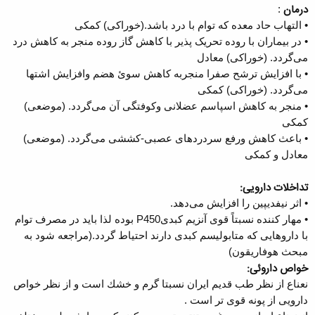
درمان
:
• التهاب حاد معده که توام با درد باشد.(خوراکی) کمکی
• در بیماران با روده تحریک پذیر با کاهش گاز روده منجر به کاهش درد
می‌گردد. (خوراکی) معادل
• با افزایش ترشح صفرا منجربه کاهش سوئ هضم وافزایش اشتها
می‌گردد. (خوراکی) کمکی
• منجر به کاهش اسپاسم عضلانی وکوفتگی آن می‌گردد. (موضعی)
کمکی
• باعث کاهش ورفع سردردهای عصبی-کششی می‌گردد. (موضعی)
معادل و کمکی
تداخلات دارویی:
• اثر نیفدیپین را افزایش می‌دهد.
• مهار کننده نسبتاً قوی آنزیم کبدیP450 بوده لذا باید در مصرف توام
با داروهایی که متابولیسم کبدی دارند احتیاط گردد.(مراجعه شود به
مبحث هوفاریقون)
خواص داروئی:
نعناع از نظر طب قدیم ایران نسبتا گرم و خشك است و از نظر خواص
دارویی از پونه قوی تر است .