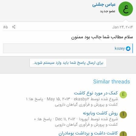
ن
عباس جشنی
ع
ش
عضو جدید
ه
ا
:
#5
Jan 24, 2014
سلام مطالب شما جالب بود ممنون
و
kozey
ا
ک
ن
برای ارسال پاسخ شما باید وارد سیستم شوید.
ش
ه
ا
Similar threads
:
کمک در مورد نوع کاشت
E
شروع شده توسط ekasby2
May 15, 2013
پاسخ ها: 1
کشت و پرورش و فرآوری گیاهان دارویی
روش کاشت وبابونه
آ
شروع شده توسط آیورودا
Dec 11, 2012
پاسخ ها: 0
کشت و پرورش و فرآوری گیاهان دارویی
کاشت داشت و برداشت بومادران
آ