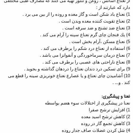
از نعناع اسانس ، روغن و تنتور تهیه می كنند كه مصارف طبی مختلفی
دارد كه عبارتند از :
1) نعناع باد شكن است و گاز معده و روده را از بین می برد .
2) نعناع تقویت كننده معده وبدن است .
3) نعناع ضد تشنج و ضد سرفه است .
4) یك فنجان چای گرم نعناع سینه را آرام می كند .
5) نعناع مسكن ،‌آرام بخش است .
6) استفاده از نعناع درد شكم را برطرف می كند .
7) نعناع درمان سرماخوردگی و آنفوانزا می باشد .
8) نعناع ناراحتی های عصبی را برطرف می كند .
9) برای تسكین درد دندان نعناع را دردهان گذاشته و بجوید .
10) آشامیدن چای نعناع و یا عصارع نعناع خونریزی سینه را قطع می
كند . و... .
نعنا و پیشگیری:
نعنا در پیشگیری از اختلالات سوء هضم بواسطه
1) افزایش ترشح صفرا
2) کاهش ترشح اسید معده
3) کاهش تجمع گاز در روده
4) شل کردن عضلات صاف جدار روده