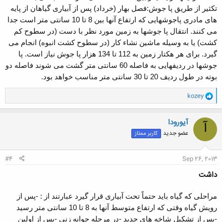
تکثیر از طریق پا جوش:فصل بهار (خرداد) پس از آبیاری گیاهان از پایه
های مادری پاجوشهایی که ارتفاع آنها بین 8 تا 10 سانتی متر است جدا
می کنند. انتقال پا جوشها به زمین مورد نظر با دست (در سطوح کم
کشت) یا به وسیله ماشین نشاء کار (در سطوح کشت انبوه) انجام می
گیرد. برای هر هکتار زمین به 112 تا 134 هزار پا جوش نیاز است. پا
جوشها در ردیفهایی به فاصله 60 سانتی متر گشت می شوند فاصله دو
بوته در طول ردیف 20 تا 30 سانتی متر مناسب خواهد بود.
و
kozey
ا
ک
ن
آیورودا
آ
ش
عضو جدید
کاربر ممتاز
ه
ا
:
#4
Sep 26, 2013
داشت
مراحلی که گیاه باید حتماً تحت آبیاری قرار گیرد عبارتند از : -پس از
رویش گیاه وقتی که ارتفاع متوسط آنها به 8 تا 10 سانتی متر رسید
-پس از تشکیل شاخه های جدید -در مرحله جوانه زنی -پس از اولین