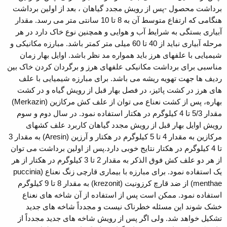
برداشت محصول -پس از رویش مجدد گیاهان ، بعد از اولین برداشت
هنگامی که ارتفاع متوسط آن به 8 تا 10 سانتی متر می رسد. مقدار
آبیاری بستگی به شرایط آب و هوایی و همچنین نوع خاک دارد در هر
مرحله آبیاری نباید از 40 تا 60 میلی متر کمتر باشد. مبارزه مکانیکی و
شیمیایی با علفهای هرز باید همواره مد نظر باشد. اوایل بهار زمان
مناسبی برای برداشت مکانیکی علفهای هرز و برگردان کردن خاک بین
ردیف ها جهت تهویه ریشه می باشد. برای مبارزه شیمیایی با علف
های هرز در کشت پائیز، در فصل بهار قبل از رویش گیاه و در کشت
بهاره، پس از کشت نعناع می توان از علف کش مرکازین (Merkazin)
مقدار 5/3 تا 4 کیلوگرم در هکتار استفاده نمود. در سال دوم و سوم
رویش اوایل بهار قبل از رویش مجدد گیاهان کاربرد علف کشهای
مرکازین به مقدار 4 تا 5 کیلوگرم در هکتار و آرزین (Aresin) به مقدار 3
تا 4 کیلوگرم در هکتار نتایج خوبی دارد.پس از اولین برداشت می توان
از هر دو علف کش فوق الذکر به مقدار 2 تا 3 کیلوگرم در هکتار از هر
یک استفاده نمود. برای مبارزه با بیماری قارچی زنگ نعناع (puccinia
menthae) از ضد قارچ کرزونیت (krezonit) به مقدار 8 تا 9 کیلوگرم
استفاده نمود. ممکن است پس از استفاده از آن شاخه های نعناع
خشک شوند این مسئله خطرناک نیست و مجدداً شاخه های جدید
تشکیل خواهد شد. ولی اگر پس از رویش شاخه های جدید مجدداً از