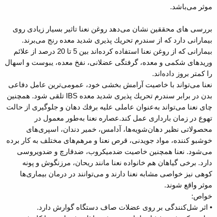
موثر می‌باشد.
بررسی های محققین نشان می‌دهد روغن نعنا تاثیر بسیار زیادی روی
بیمارانی دارد كه از سندرم تحریك پذیری شدید معده رنج می‌برند.
بیمارانی كه از روغن نعنا استفاده كرده‌اند بین 5 تا 20 درصد از علائم
وریدهای شكمی و معده، گرفتگی عضلانی، نفخ معده، یبوست و اسهال
را كمتر بروز داده‌اند.
نعنا می‌تواند با خاصیت آرامش بخشی خود، عمومی‌ترین عامل دفاعی
بدن در برابر سندرم تحریك پذیری شدید معده IBS تلقی شود. همچنین
چای نعنا می‌تواند به‌عنوان عاملی علیه برفك دهان و جلوگیری از حالت
تهوع در زمان بارداری عمل كند.عصاره نعنا به‌طور معمول در
محصولاتی نظیر دهان‌شویه‌ها، آدامس، خمیر دندان، اسپری‌های
خوشبو كننده، مواد جویدنی، قرص نعنا و مرهم‌های مختلف به كار برده
می‌شود. نعنا همچنین خاصیت ضد‌میكروب، ضد‌قارچ و ضد‌ویروسی
دارد. برخی گیاهان هم خانواده نعنا مانند ریحان، مرزنگوش و پونه
كوهی نیز خواصی مشابه نعنا دارند و می‌توانند در درمان بیماری‌ها
موثر واقع شوند.
خواص:
• اثر شل‌کنندگی بر روی عضلات صاف دستگاه گوارش دارد.