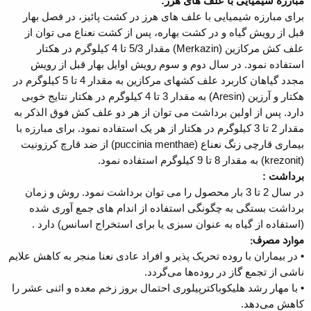
مبارزه شیمیایی با علف های هرز:
برای مبارزه شیمیایی با علف های هرز در کشت پائیز، در فصل بهار
قبل از رویش گیاه و در کشت بهاره، پس از کشت نعناع می توان از
علف کش مرکازین (Merkazin) مقدار 5/3 تا 4 کیلوگرم در هکتار
استفاده نمود. در سال دوم و سوم رویش اوایل بهار قبل از رویش
مجدد گیاهان کاربرد علف کشهای مرکازین به مقدار 4 تا 5 کیلوگرم در
هکتار و آرزین (Aresin) به مقدار 3 تا 4 کیلوگرم در هکتار نتایج خوبی
دارد. پس از اولین برداشت می توان از هر دو علف کش فوق الذکر به
مقدار 2 تا 3 کیلوگرم در هکتار از هر یک استفاده نمود. برای مبارزه با
بیماری قارچی زنگ نعناع (puccinia menthae) از ضد قارچ کرزونیت
(krezonit) به مقدار 8 تا 9 کیلوگرم استفاده نمود.
برداشت :
در سال 2 تا 3 بار محصول را می توان برداشت نمود. روش و زمان
برداشت بستگی به چگونگی استفاده از اندام های جمع آوری شده
(استفاده از گیاه به عنوان سبزی یا برای استخراج اسانس) دارد .
موارد مصرف:
• در بیماران با روده تحریک پذیر و افراد عادی نعنا منجر به کاهش علایم
ناشی از تجمع گاز در روده‌ها می‌گردد.
• با مهار رشد هلیکوباکترپیلوری احتمال بروز زخم معده و اثنی عشر را
کاهش می‌دهد.