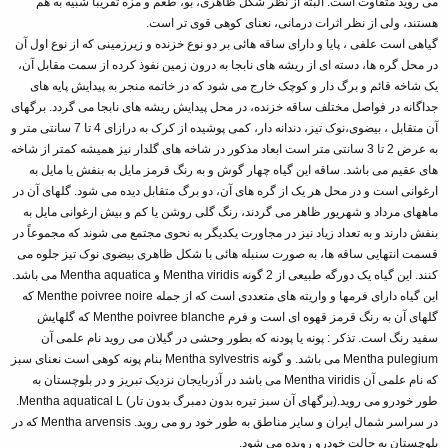
می روید متفاوت است. البته از نظر شكل ظاهری، بو، طعم و مزه تقریباً شبیه به هم
هستند، ولی از نظر اثرات درمانی، نعنای كوهی قوی تر است.
گیاهی است علفی ، پایا و دارای ساقه هائی بر دو نوع خزنده و زیرزمینی که از نوع اول آن
در محل گره ها، دسته ای از ریشه های نابجا به درون زمین نفوذ کرده از سمت مقابل آن،
یک شاخه قائم و برگ دار و کوچک خارج می شود که در خاتمه منجر به پیدایش پایه های
جداگانه در فواصل مختلف ساقه خزنده، در محل پیدایش ریشه های نابجا می گردد. برگهای
آن متقابل ، بیضوی،نوک تیز، دندانه دار، کمی پوشیده از کرک به درازای 4 تا 7 سانتی متر و
به عرض 2 تا 3 سانتی متر است ابعاد مذکور در شاخه های گلدار نیز همیشه کمتر از شاخه
های عقیم می باشد. ساقه این گیاه چهار گوش و به رنگ قرمز مایل به بنفش یا مایل به
ارغوانی است و در محل هر یک از گره های آن، دو برگ متقابل دیده می شود. گلهای آن در
ماههای مرداد و شهریور ظاهر می گردند، رنگ گلی روشن یا کم و بیش ارغوانی مایل به
بنفش دارند و به تعداد زیاد نیز در مجاورت یکدیگر به نحوی مجتمع می شوند که مجموعاً در
قسمت انتهایی ساقه ها‏، به صورت سنبله هائی با شکل ظاهری بیضوی نوک تیز جلوه می
کنند. این گیاه یک دورگه طبیعی از 2 گونه Mentha viridis و Mentha aquatica می باشد.
این گیاه دارای فرمها و واریته های متعددی است که از جمله Menthe poivree noire که
گلهای آن به رنگ قرمز قهوه ای است و فرم Menthe poivree blanche که گلهایش
سفید رنگ است. تذکر : پونه یا پودنه که بطور وحشی در گیلان می روید نام علمی آن
Mentha pulegium می باشد. و گونه Mentha sylvestris بنام پونه کوهی است نعنای سبز
که نام علمی آن Mentha viridis می باشد در آذربایجان نزدیک تبریز و در بلوچستان به
طور خودرو می روید.(برگهای آن سبز تیره بدون دمبرگ بدون تار) Mentha aquatical L.
در سراسر شمال ایران و سایر مناطق به طور خود رو می روید. Mentha arvensis که در
بلوچستان به حالت خودرو رویده می شود.