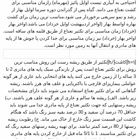
احتیاجی به آبیاری نیست اوایل پائیز (مهرماه) رازمان مناسبی برای
کشت نعناع می دانند. گیاه پس از گذراندن دوره سرما اوایل بهار از
رشد و نمو سریعی برخوردار می شود.مناسب ترین زمان برای کشت
بهاره اواسط بهار (اواخر اردیبهشت اوایل خرداد) می باشد.اواخر بهار
(خرداد) زمان مناسبی برای تکثیر نعناع از طریق قلمه های ساقه است.
اواخر بهار (خرداد) نیز زمان مناسبی برای جدا کردن پا جوش ها از پایه
های مادری و انتقال آنها به زمین مورد نظر است.
[h=1]کاشت[/h]
تکثیر از طریق ریشه رست این روش مناسب ترین
روش برای تکثیر نعناع است پس از بارندگی سبک‏ پایه های مادری 2 تا
3 ساله را از زمین خارج می کنند پایه های انتخابی باید عاری از هر گونه
عواملی بیماریزای قارچی یا باکتریایی و علف های هرز باشند. ریشه
گیاهانی که برای تکثیر نعناع استفاده می شوند باید دارای مشخصات
زیر باشد. الف) ریشه ها سالم و عاری از هر گونه علف هرز باشند. ب)
ریشه رستهایی که جهت تکثیر نعناع از پایه مادری جدا می شوند باید
حداقل 70 درصد آن سفید و 30 درصد بقیه سبز رنگ باشد که هنگام
کاشت این قسمت سبز رنگ خارج از خاک می ماند. ج) رطوبت ریشه
رستها از 80 درصد کمتر نباشد. برای تهیه ریشه رستهای سفید رنگ که
برای تکثیر مناسبند. 1 تا 5/1 ماه قبل از خارج کردن پایه های مادری