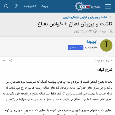
ورود
عضویت
کشت و پرورش و فرآوری گیاهان دارویی
کاشت و پرورش نعناع + خواص نعناع
ش
ت
آیورودا
Sep 26, 2013
ر
ا
و
ر
آیورودا
آ
ع
ی
عضو جدید
کاربر ممتاز
ک
خ
ن
ش
ن
ر
#1
Sep 26, 2013
د
و
ه
ع
شرح گیاه:
م
و
نع
نا یا نعناع گیاهی است از تیره دو لپه ای های پیوسته گلبرگ كه سردسته تیره نعناعیان می
ض
و
باشد و جز سبزی های خوراكی است. از محل گره های ساقه، ریشه هایی خارج می شوند كه
ع
ساقه جدید را درست می كنند. بنابراین اگر شما فقط یك ساقه نعناع در باغچه خود بكارید، به
زودی تمام باغچه شما پر از نعناع می شود. به همین دلیل در فارسی به آن هزارپا می گویند.
نعنایی كه به عنوان سبزی خوردن مصرف می كنیم، با نعنایی كه به صورت خودرو در كوه