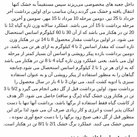
داخل جعبه های مخصوصی می‌ریزند سپس مستقیماً به خشک کنها
انتقال یافته و خشک می گردند.زمان مناسب برای اولین برداشت آخر
خرداد تا 25 تیر، دومین مرحله 10 مرداد تا 15 مهر، سومین و آخرین
مرحله برداشت تا 15 آذر می باشد. عملکرد سالانه وزن تازه گیاه 12 تا
20 تن در هکتار می باشد که از آن 30 تا 60 کیلوگرم اسانس استحصال
می شود. در اولین برداشت مقدار محصول 8 تا 14 تن در هکتار وزن
تازه است که مقدار اسانس 2 تا 4 کیلوگرم به ازای هر تن می باشد. در
دومین برداشت بازده پیکر رویشی و اسانس آن بسیار کمتر از مرحله
اول می باشد. یعنی عملکرد وزن تازه گیاه 4 تا 8 تن در هکتار می باشد
که به ازای هر تن 1 تا 2 کیلوگرم اسانس استحصال می شود.چنانچه
گیاهان را به منظور استفاده از پیکر رویشی آن و به عنوان استفاده
سبزی یا ادویه کشت کنند، می توان 3 تا 4 بار در سال محصول را
برداشت نمود. اولین برداشت قبل از گل دهی انجام می گیرد و 5/2 تا 3
تن در هکتار وزن خشک گیاه (برگ و ساقه) حاصل می شود. اگر هدف
از کاشت گیاه فقط استفاده از برگها باشد، برداشت آنها تنها با دست
امکان پذیر است و انرژی و کار زیادی صرف آن می شود لذا برای این
منظور قبل از گل دهی صبح زود برگها را با دست جمع آوری نموده ،
سپس خشک می کنند. عملکرد برگ خشک 2/1 تا 8/1 تن در هکتار است.