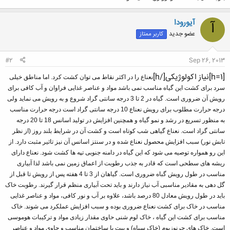
آیورودا
آ
عضو جدید
کاربر ممتاز
#2
Sep 26, 2013
[h=1]نیاز اکولوژیکی[/h]
نعناع را در اکثر نقاط می توان کشت کرد. اما مناطق خیلی
سرد برای کشت این گیاه مناسب نمی باشد مواد و عناصر غذایی فراوان و آب کافی برای
رویش آن ضروری است. گیاه در 2 تا 3 درجه سانتی گراد شروع و به رویش می نماید ولی
درجه حرارت مطلوب برای رویش نعناع 10 درجه سانتی گراد است درجه حرارت مناسب
به منظور تسریع در رشد و نمو گیاه و همچنین افزایش در تولید اسانس 18 تا 20 درجه
سانتی گراد است. نعناع گیاهی شب کوتاه است و کشت آن در شرایط بلند روز (از نظر
تابش نور) سبب افزایش محصول نعناع شده و در سنتز اسانس آن نیز تاثیر مثبت دارد. از
این رو همواره توصیه می شود که این گیاه در دامنه جنوبی تپه ها کشت شود. نعناع دارای
ریشه های سطحی است که قادر به جذب رطوبت از اعماق زمین نمی باشد لذا آبیاری
مناسب در طول رویش گباه ضروری است. گیاهان از 3 تا 4 هفته پس از رویش تا قبل از
گل دهی به مقادیر مناسبی آب نیاز دارند و باید تحت آبیاری منظم قرار گیرند. رطوبت خاک
باید در طول رویش معادل 80 درصد باشد، علاوه بر آب و نور کافی، مواد و عناصر غذایی
مناسب در خاک برای کشت نعناع ضروری بوده و سبب افزایش عملکرد می شوند. خاک
مناسب برای کشت این گیاه ، خاک لوم شنی حاوی مقدار زیادی مواد و ترکیبات هوموسی
است. خاک های چرنوزیوم (خاک سیاه) و پیت با ساختمان مناسب و حاوی مواد و عناصر