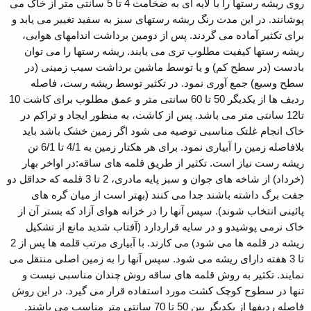
روی ریشه رستها را با لایه ای به ضخامت 4 تا 5 سانتی متر از خاک می
پوشانند. در این مدت رنگ ریشه رستهای سبز به سفید تغییر می یابد و
برای تکثیر آماده می گردند. پس از دومین برداشت اندامهای هوایی،
ریشه رستها کیفیت مطلوب تری می یابند. ریشه رستها را می توان
بادست (در سطح کم) و یا توسط ماشین برداشت سیب زمینی (در
سطح وسیع) جمع آوری نمود. در تکثیر توسط ریشه رست، فاصله
ردیف ها از یکدیگر 50 تا 60 سانتی متر و عمق مطلوب برای کاشت 10
تا12 سانتی متر می باشد. پس از کاشت، به منظور ایجاد و تراکم در
خاک انجام غلتک مناسبی توصیه می شود اگر زمین خشک باشد باید
بلافاصله زمین را آبیاری نمود. برای هر هکتار زمین به 4/1 تا 6/1 تن
ریشه رست نیاز است. تکثیر از طریق قلمه های ساقه:در اواخر بهار
(خرداد) از شاخه های جوان و سبز پایه مادری، 2 تا 3 قلمه که حداقل دو
جفت برگ داشته باشند جدا می کنند (بهتر است از میان گره های
پائینی انتخاب شوند). سپس آنها را در خزانه هوای آزاد که بستر آن از
خاک نرمی پوشیدو و در سایه قراردارد (آفتاب شدید مانع از تشکیل
ریشه در قلمه ها می شود) می کارند. با آبیاری مرتب قلمه ها پس از 2
تا 3 هفته دارای ریشه می شود. سپس آنها را به زمین اصلی منتقل می
نمایند. تکثیر به روش قلمه های ساقه روش چندان مناسبی نیست و
تنها در سطوح کوچک کشت مورد استفاده قرار می گیرد. در این روش
فاصله ردیفها از یکدیگر بین 50 تا 70 سانتی متر مناسب می باشند.