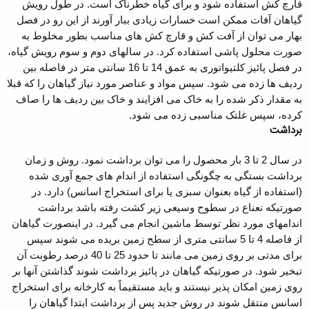
قارچ کش استفاده شود و برای گیاه خطرناک است. در طول رویش
گیاهان آفات ممکن است خسارات زیادی ببار آورند از این رو در فصل
بهار می توان از آفت کش و قارچ کش های مناسب بطور مخلوط به
صورت محلول پاشی استفاده کرد. در سالهای دوم و سوم رویش گیاه‏،
در فصل پائیز کلتیواتوری به عمق 14 تا 16 سانتی متر در فاصله بین
ردیف ها زده می شود. سپس مواد و عناصر مورد نیاز گیاهان را که قبلا
به مقدار ذکر شده را به خاک می افزایند و خاک بین ردیف ها را صاف
کرده، سپس غلتک مناسبی زده می شود.
برداشت
در سال 2 تا 3 بار محصول را می توان برداشت نمود. روش و زمان
برداشت بستگی به چگونگی استفاده از اندام های جمع آوری شده
(استفاده از گیاه بعنوان سبزی یا برای استخراج اسانس) دارد. در
صورتیکه نعناع در سطوح وسیعی زیر کشت رفته باشد برداشت
اندامهای مورد نظر توسط ماشین انجام می گیرد. در اینصورت گیاهان
از فاصله 4 تا 5 سانتی متری از سطح زمین بریده می شوند سپس
برای مدتی بر روی زمین می مانند تا حدود 25 تا 40 درصد رطوبت آن
تبخیر شود. در صورتیکه گیاهان در پائیز برداشت شوند گذاشتن آنها بر
روی زمین امکان پذیر نیستند و باید مستقیماً به کارخانه برای استخراج
اسانس منتقل شوند در روش جدید پس از برداشت ابتدا گیاهان را