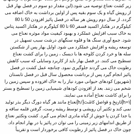
زیر کشت نعناع توصیه می شود.(این مقدار دو سوم در فصل بهار قبل
از رویش گیاه و یک سوم بقیه پس از اولین برداشت به خاک اضافه می
گردد. از سال دوم رویش هر ساله در فصل پائیز افزودن 50 تا 80
کیلوگرم در هکتار اکسید فسفر 60 تا 80 کیلوگرم در هکتار اکسید پتاس
به خاک سبب افزایش عملکرد و بهبود کیفیت مواد موثره نعناع می
شود. جمع آوری سنگ ها و قلوه سنگهای درشت سبب تسهیل در
توسعه ریشه و افزایش عملکرد می شود. اوایل بهار پس از شکستن
سله ها و خرد کردن کلوخه ها با دیسک ، زمین را برای کشت نعناع
تسطیح می کنند. در فصل بهار باید از کاربرد وسایلی که سبب کاهش
رطوبت خاک می گردند جلوگیری نمود. چنانچه عمل کشت در فصل
پائیز انجام گیرد پس از برداشت محصول سال قبل در فصل تابستان
(شهریور) کودهای حیوانی مورد نیاز را به خاک افزوده و سپس زمین را
شخم می زنند. بعد از افزودن کودهای شیمیایی زمین را تسطیح و بستر
را برای کاشت نعناع آماده می نمایند.
[h=1]تاریخ و فواصل کاشت[/h]
نعناع مانند هر گیاه دورگ دیگر بذر تولید
نمی کند و تکثیر آن رویشی و توسط ریشه رست، گرفتن قلمه ساقه و
یا جدا کردن پا جوش از گیاه مادری انجام می گیرد. کشت وتکثیر نعناع
از طریق اندامهای زیر زمینی را می توان در پائیز یا در بهار انجام داد.
چون خاک در فصل پائیز از رطوبت کافی برخوردار است و تقریباً