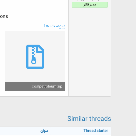
ض
مدیر تالار
و
ع
ons​
پیوست ها
coalpetroleum.zip
934.3 کیلوبایت · بازدیدها: 4
Similar threads
Thread starter
عنوان