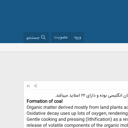
ورود
عضویت
جستجو
#1
 و دارای ۲۲ اسلاید میباشد.
Formation of coal
Organic matter derived mostly from land plants 
Oxidative decay uses up lots of oxygen, renderin
Gentle cooking and pressing (lithification) as a r
release of volatile components of the organic mo