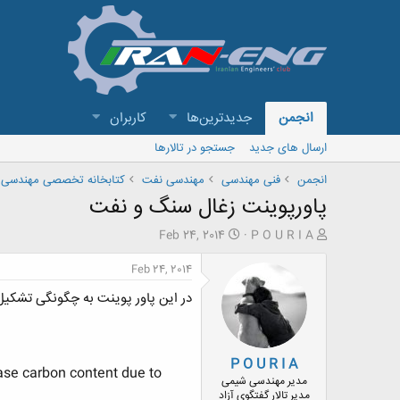
انجمن
جدیدترین‌ها
کاربران
ارسال های جدید
جستجو در تالارها
انجمن
فنی مهندسی
مهندسی نفت
کتابخانه تخصصی مهندسی 
پاورپوینت زغال سنگ و نفت
ش
ت
Feb 24, 2014
P O U R I A
ر
ا
و
ر
Feb 24, 2014
ع
ی
در این پاور پوینت به چگونگی تشکیل زغال 
ک
خ
ن
ش
ن
ر
د
و
P O U R I A
ه
ع
ease carbon content due to
م
مدیر مهندسی شیمی
و
مدیر تالار گفتگوی آزاد