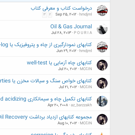
درخواست کتاب و معرفی کتاب
Sep 25, 2012
hmdjml
3
2
Oil & Gas Journal
Jul 28, 2013
P O U R I A
کتابهای نمودارگیری از چاه و پتروفیزیک یا petrophisics and well-log
Jun 29, 2012
hmdjml
کتابهای چاه آزمایی یا well-test
Jul 20, 2012
MOΣIN
كتابهای خواص سنگ و سيالات مخزن یا rock and fluid properties
Jul 21, 2012
MOΣIN
کتابهای تکمیل چاه و سیمانکاری well completion and acidizing
Apr 20, 2008
az_barzzakh
مجموعه کتابهای ازدیاد برداشت Enhanced Oil Recovery
Aug 10, 2012
MOΣIN