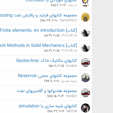
کتابهای خوردگی یا corrosion
حــامد
Feb 2, 2012
مجموعه کتابهای فرایند و پالایش نفت Refining & processing
Dec 23, 2010
RaminPSLP
[کتاب] Finite elements: An introduction
Jul 31, 2015
P O U R I A
[کتاب] Boundary Element Methods in Solid Mechanics
Jul 31, 2015
P O U R I A
کتابهای مکانیک خاک Geotechnic
Apr 11, 2015
hmdjml
مجموعه کتابهای مخزن Reservoir
سرمد حیدری
Feb 8, 2011
مجموعه هندبوکها و گلاسریهای نفت
Sep 15, 2012
hmdjml
کتابهای شبیه سازی یا simulation
Dec 29, 2012
MOΣIN