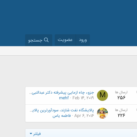
ورود
عضویت
جستجو
ارسال ها
جزوء چاه ازمایی پیشرفته دکتر عبدالنبی هاشمی رئیس دانشکده نفت تهران (نویسنده : حمیدرضا دشتی)
M
256
mehf
Feb 14, 2019
ارسال ها
پالایشگاه نفت شازند، سودآورترین پالایشگاه ایران - به روایت تصویر
226
Apr 6, 2016
فاطمه یاس
فیلتر