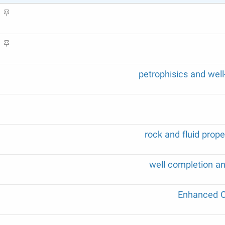
م
ه
م
م
ه
م