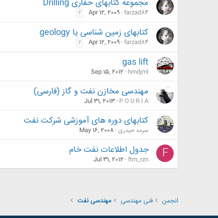
مجموعه کتابهای حفاری Drilling
Apr 12, 2009
farzad84
2
کتابهای زمین شناسی یا geology
Apr 12, 2009
farzad84
2
gas lift
Sep 15, 2012
hmdjml
مهندسی مخازن نفت و گاز (فارسی)
Jul 31, 2013
P O U R I A
کتابهای دوره های آموزشی شرکت نفت
سرمد حیدری
May 16, 2008
جدول اطلاعات نفت خام
F
Jul 31, 2012
ftm_rzn
انجمن
فنی مهندسی
مهندسی نفت