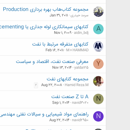
مجموعه کتاب‌هاب بهره برداری Production
سرمد حیدری
Jan 31, 2011
کتابهای سیمانکاری لوله جداری یا cementing
A
Nov 1, 2009
aidin_bdj
کتابهای متفرقه مرتبط با نفت
Feb 16, 2011
M☼HAMMAD
معرفی صنعت نفت، اقتصاد و سیاست
Y
Nov 13, 2014
yalda125
مجموعه کتابهای نفت
Aug 22, 2008
Hamid Reza.M
2
A تا Z صنعت نفت
N
Sep 1, 2014
navid3020
راهنمای مواد شیمیایی و سیالات نفتی مهندسی
N
Aug 22, 2014
navid2950