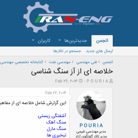
انجمن
جدیدترین‌ها
کاربران
ارسال های جدید
جستجو در تالارها
انجمن
فنی مهندسی
مهندسی نفت
کتابخانه تخصصی مهندسی 
خلاصه ای از آز سنگ شناسی
ش
ت
Feb 26, 2014
P O U R I A
ر
ا
و
ر
Feb 26, 2014
ع
ی
این گزارش شامل خلاصه ای از مفاهی
ک
خ
ن
ش
ن
ر
آشفتگی زیستی
د
و
سنگ آهک
P O U R I A
ه
ع
سنگ مارل
م
مدیر مهندسی شیمی
تبخیری ها
و
مدیر تالار گفتگوی آزاد