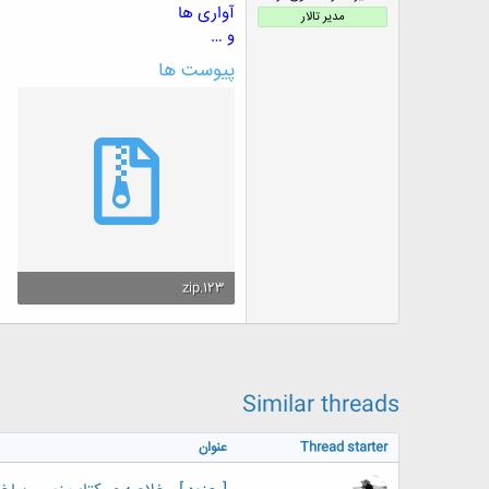
آواری ها
ض
مدیر تالار
و
و …
ع
پیوست ها
123.zip
591.2 کیلوبایت · بازدیدها: 2
Similar threads
Thread starter
عنوان