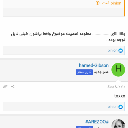
pinion گفت:
واااااااای ............... معلومه اهمیت موضوع واقعا براشون خیلی قابل
توجه بوده .
و
pinion
ا
ک
ن
hamed-Gibson
H
ش
عضو جدید
کاربر ممتاز
ه
ا
:
#3
Sep 8, 2010
tnxxx
و
pinion
ا
ک
ن
#AREZOO#
ش