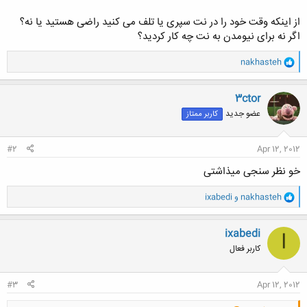
از اینکه وقت خود را در نت سپری یا تلف می کنید راضی هستید یا نه؟
اگر نه برای نیومدن به نت چه کار کردید؟
و
nakhasteh
ا
ک
ن
3ctor
ش
عضو جدید
کاربر ممتاز
ه
ا
:
#2
Apr 12, 2012
خو نظر سنجی میذاشتی
و
nakhasteh
و
ixabedi
ا
ک
ن
ixabedi
I
ش
کاربر فعال
ه
ا
:
#3
Apr 12, 2012