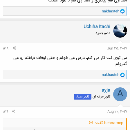
مقداری هم بیکاری و مقداری هم دانلود آهنگ
و
nakhasteh
ا
ک
ن
Uchiha Itachi
ش
عضو جدید
ه
ا
:
#18
Jun 25, 2017
من توی نت کار می کنم، درس می خونم و حتی اوقات فراغتم رو می
گذرونم.
و
nakhasteh
ا
ک
ن
ayja
A
ش
کاربر حرفه ای
کاربر ممتاز
ه
ا
:
#19
Aug 20, 2017
behnamcp گفت: