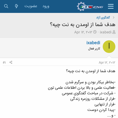
ورود
عضویت
گفتگوی آزاد
هدف شما از اومدن به نت چیه؟
ش
ت
Apr 12, 2012
ixabedi
ر
ا
و
ر
ixabedi
I
ع
ی
کاربر فعال
ک
خ
ن
ش
ن
ر
#1
Apr 12, 2012
د
و
ه
ع
هدف شما از اومدن به نت چیه؟
م
و
-بخاطر بیکار بودن و سرگرم شدن
ض
-فعالیت علمی و بالا بردن اطلاعات علمی تون
و
- شرکت در مباحث گفتگوی عمومی
ع
-فرار از مشکلات روزمره زندگی
-فرار از تنهایی
-پیدا کردن دوست
- و....