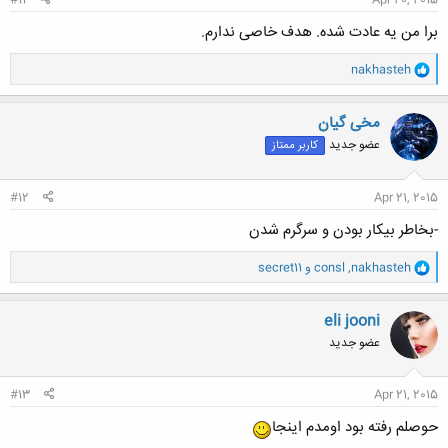
#11
Apr 20, 2015
برا من یه عادت شده. هدف خاصی ندارم.
و
nakhasteh
ا
ک
ن
مخی گیان
ش
عضو جدید
کاربر ممتاز
ه
ا
:
#12
Apr 21, 2015
-بخاطر بیکار بودن و سرگرم شدن
و
nakhasteh
,
consl
و
secret11
ا
ک
ن
eli jooni
ش
عضو جدید
ه
ا
:
#13
Apr 21, 2015
حوصلم رفته بود اومدم اینجا