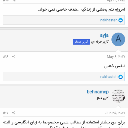
#15
Apr 21, 2015
امروزه نتم بخشی از زندگیه ..هدف خاصی نمی خواد.
و
nakhasteh
ا
ک
ن
ayja
A
ش
کاربر حرفه ای
کاربر ممتاز
ه
ا
:
#16
May 6, 2017
تنفس ذهنی
و
nakhasteh
ا
ک
ن
behnamcp
ش
کاربر فعال
ه
ا
:
#17
Jun 25, 2017
برای من بیشتر استفاده از مطالب علمی مخصوصا به زبان انگلیسی و البته