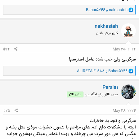
و
nakhasteh
و
Bahar5746
ا
ک
ن
nakhasteh
ش
کاربر بیش فعال
ه
ا
:
#24
May 25, 2024
سرگرمی ولی خب شده عامل استرسم!
و
Bahar5746
و
ALIREZA.F.1988
ا
ک
ن
Persia1
ش
مدیر تالار زبان انگلیسی
مدیر تالار
ه
ا
:
#25
May 28, 2024
سرگرمی و تجدید خاطرات
البته با مشکلات دفع آدم های مزاحم یا همون حشرات موذی مثل پشه و
مگس که هی دور سرت می چرخند و بهت التماس میکنن بهشون جواب