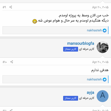
:
#9
Apr 20, 2015
خب من الان وسط یه پروژه اومدم.
دیگه هنگیدم اومدم یه سر حال و هوام عوض شه.
و
nakhasteh
ا
ک
ن
mansourblogfa
ش
کاربر حرفه ای
کاربر ممتاز
ه
ا
:
#10
Apr 20, 2015
هدفی ندارم
و
nakhasteh
ا
ک
ن
ayja
A
ش
کاربر حرفه ای
کاربر ممتاز
ه
ا
: