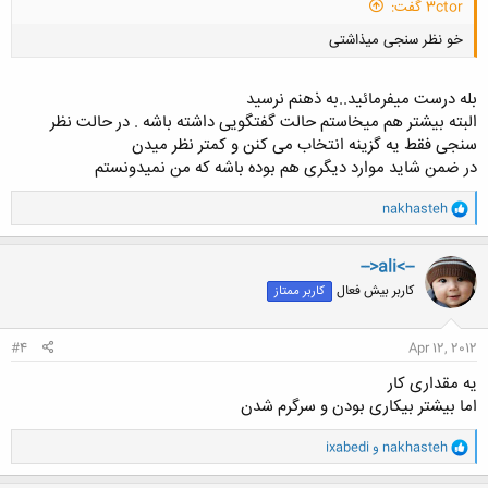
3ctor گفت:
خو نظر سنجی میذاشتی
بله درست میفرمائید..به ذهنم نرسید
البته بیشتر هم میخاستم حالت گفتگویی داشته باشه . در حالت نظر
سنجی فقط یه گزینه انتخاب می کنن و کمتر نظر میدن
در ضمن شاید موارد دیگری هم بوده باشه که من نمیدونستم
کلیک کنید تا باز شود...
و
nakhasteh
ا
ک
ن
-->ali<--
ش
کاربر بیش فعال
کاربر ممتاز
ه
ا
:
#4
Apr 12, 2012
یه مقداری کار
اما بیشتر بیکاری بودن و سرگرم شدن
و
nakhasteh
و
ixabedi
ا
ک