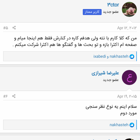
ن
3ctor
ش
عضو جدید
کاربر ممتاز
ه
ا
:
#5
Apr 12, 2012
من که کلا کارم با نته ولی هدفم کاره در کنارش فقط هم اینجا میام و
صفحه ام اکثرا بازه و تو بحث ها و گفتگو ها هم اکثرا شرکت میکنم .
و
nakhasteh
و
ixabedi
ا
ک
ن
علیرضا شیرازی
ع
ش
عضو جدید
ه
ا
:
#6
Apr 19, 2015
سلام اینم یه نوع نظر سنجی
مورد دوم
و
nakhasteh
ا
ک
ن