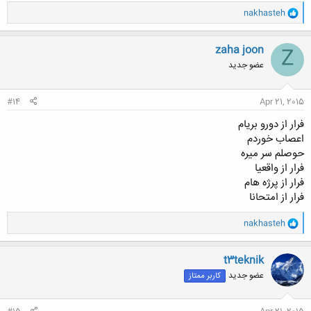
و
nakhasteh
ا
ک
ن
zaha joon
Z
ش
عضو جدید
ه
ا
:
#14
Apr 21, 2015
فرار از دورو بریام
اعصاب خوردم
حوصلم سر میره
فرار از واقعیا
فرار از پرژه هام
فرار از امتحانا
و
nakhasteh
ا
ک
ن
t3teknik
ش
عضو جدید
کاربر ممتاز
ه
ا
: