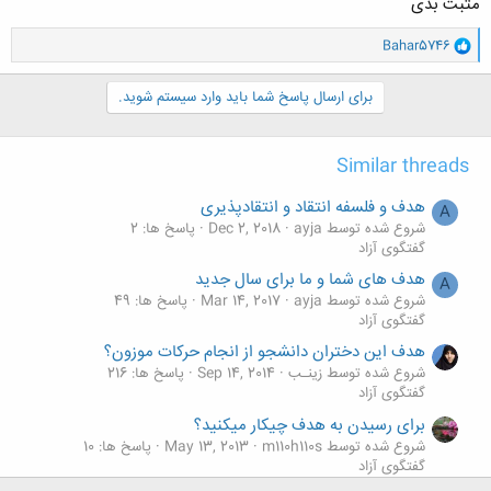
مثبت بدی
و
Bahar5746
ا
ک
ن
برای ارسال پاسخ شما باید وارد سیستم شوید.
ش
ه
ا
Similar threads
:
هدف و فلسفه انتقاد و انتقادپذیری
A
شروع شده توسط ayja
Dec 2, 2018
پاسخ ها: 2
گفتگوی آزاد
هدف های شما و ما برای سال جدید
A
شروع شده توسط ayja
Mar 14, 2017
پاسخ ها: 49
گفتگوی آزاد
هدف این دختران دانشجو از انجام حرکات موزون؟
شروع شده توسط زینـب
Sep 14, 2014
پاسخ ها: 216
گفتگوی آزاد
برای رسیدن به هدف چیکار میکنید؟
شروع شده توسط m110h110s
May 13, 2013
پاسخ ها: 10
گفتگوی آزاد