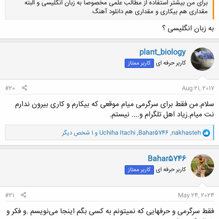
برای من بیشتر استفاده از مطالب علمی مخصوصا به زبان انگلیسی و البته
مقداری هم بیکاری و مقداری هم دانلود آهنگ
به زبان انگلیسی ؟
plant_biology
کاربر حرفه ای
کاربر ممتاز
کلیک کنید تا باز شود...
#20
Aug 21, 2017
سلام.من فقط برای سرگرمی میام موقعی که بیکارم و کاری بیرون ندارم
نت میام.زیاد اهل تلگرام و.... نیستم.
و
nakhasteh
,
Bahar5746
,
Uchiha Itachi
و 1 شخص دیگر
ا
ک
ن
Bahar5746
ش
کاربر حرفه ای
کاربر ممتاز
ه
ا
:
#21
May 24, 2024
فقط سرگرمی و حرفهایی که نمیتونم به کسی بگم اینجا می‌نویسم .و فکر و