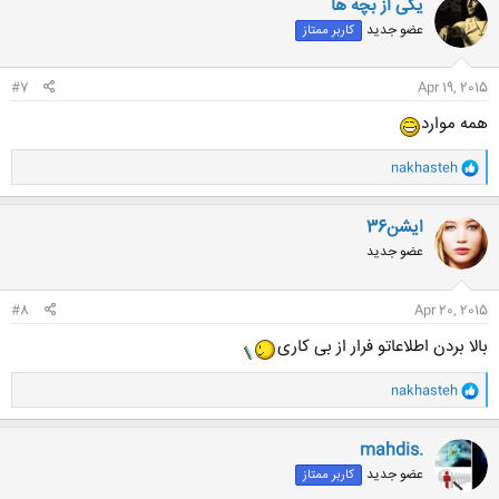
یکی از بچه ها
ش
عضو جدید
کاربر ممتاز
ه
ا
:
#7
Apr 19, 2015
همه موارد
و
nakhasteh
ا
ک
ن
ایشن36
ش
عضو جدید
ه
ا
:
#8
Apr 20, 2015
بالا بردن اطلاعاتو فرار از بی کاری
و
nakhasteh
ا
ک
ن
mahdis.
ش
عضو جدید
کاربر ممتاز
ه
ا