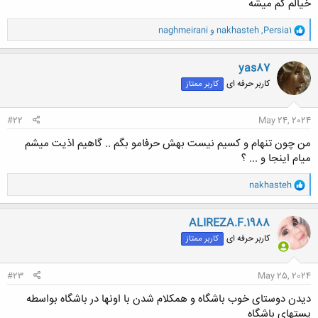
خیالم کم میشه
و
Persia1
,
nakhasteh
و
naghmeirani
ا
ک
ن
yas87
ش
کاربر حرفه ای
کاربر ممتاز
ه
ا
:
#22
May 24, 2024
من چون تنهام و کسیم نیست بهش حرفامو بگم .. گاهیم اذیت میشم
میام اینجا و ... ؟
و
nakhasteh
ا
ک
ن
ALIREZA.F.1988
ش
کاربر حرفه ای
کاربر ممتاز
ه
ا
:
#23
May 25, 2024
دیدن دوستای خوب باشگاه و همکلام شدن با اونها در باشگاه بواسطه
پستهای باشگاه