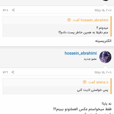
#28
May 15, 2011
hossein_ebrahimi گفت:
میدونم !!
منم دقیقا به همین خاطر پست دادم!!!
الکتریسیته
hossein_ebrahimi
عضو جدید
کلیک کنید تا باز شود...
#29
May 15, 2011
atena.s گفت:
پس خواستی اذیت کنی
نه بابا!
فقط میخواستم عکس العملتونو ببینم!!!