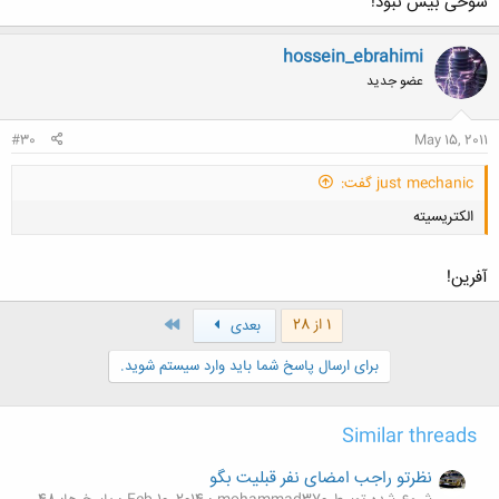
شوخی بیش نبود!
کلیک کنید تا باز شود...
hossein_ebrahimi
عضو جدید
#30
May 15, 2011
just mechanic گفت:
الکتریسیته
آفرین!
آخر
1 از 28
بعدی
کلیک کنید تا باز شود...
برای ارسال پاسخ شما باید وارد سیستم شوید.
Similar threads
نظرتو راجب امضای نفر قبلیت بگو