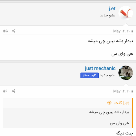
j.et
عضو جدید
#5
May 14, 2011
بیدار بشه ببین چی میشه
هی وای من
just mechanic
عضو جدید
کاربر ممتاز
#6
May 14, 2011
j.et گفت:
بیدار بشه ببین چی میشه
هی وای من
جت دیگه