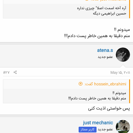
آره آخه اسمت اصلا" چیزی نداره
حسین ابراهیمی دیگه
کلیک کنید تا باز شود...
میدونم !!
منم دقیقا به همین خاطر پست دادم!!!
کلیک کنید تا باز شود...
atena.s
عضو جدید
#27
May 15, 2011
hossein_ebrahimi گفت:
میدونم !!
منم دقیقا به همین خاطر پست دادم!!!
پس خواستی اذیت کنی
just mechanic
عضو جدید
کاربر ممتاز
کلیک کنید تا باز شود...