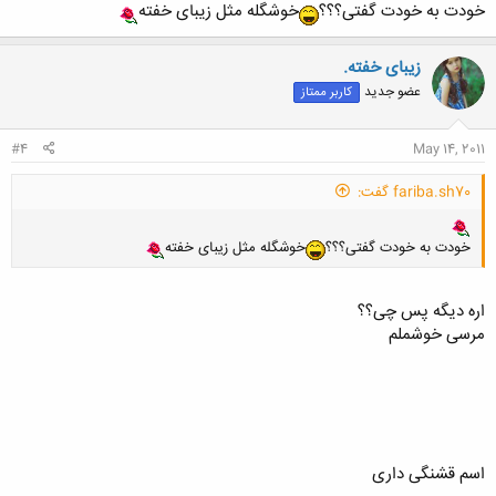
خودت به خودت گفتی؟؟؟
خوشگله مثل زیبای خفته
کلیک کنید تا باز شود...
زیبای خفته.
عضو جدید
کاربر ممتاز
#4
May 14, 2011
fariba.sh70 گفت:
خودت به خودت گفتی؟؟؟
خوشگله مثل زیبای خفته
اره دیگه پس چی؟؟
مرسی خوشملم
اسم قشنگی داری