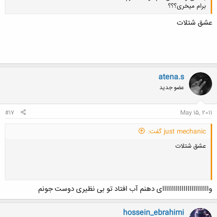
برام میخری؟؟؟
عشق شتلات
کلیک کنید تا باز شود...
atena.s
عضو جدید
#17
May 15, 2011
just mechanic گفت:
عشق شتلات
واااااااااااااااااااااااای دهنم آب افتاد تو بی نظیری دوست جونم
hossein_ebrahimi