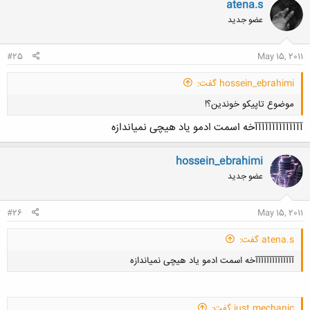
atena.s
عضو جدید
کلیک کنید تا باز شود...
#25
May 15, 2011
hossein_ebrahimi گفت:
موضوع تاپیکو خوندین؟!
آآآآآآآآآآآآآآخه اسمت ادمو یاد هیچی نمیاندازه
hossein_ebrahimi
عضو جدید
کلیک کنید تا باز شود...
#26
May 15, 2011
atena.s گفت:
آآآآآآآآآآآآآآخه اسمت ادمو یاد هیچی نمیاندازه
just mechanic گفت: