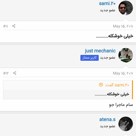
sami.20
عضو جدید
#11
May 15, 2011
خیلی خوشکله..........
just mechanic
عضو جدید
کاربر ممتاز
#12
May 15, 2011
sami.20 گفت:
خیلی خوشکله..........
سام ماجرا جو
atena.s
عضو جدید
کلیک کنید تا باز شود...