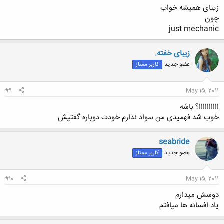
زیبای همیشه خواب
چون
just mechanic
زیبای خفته.
کلیک کنید تا باز شود...
عضو جدید
کاربر ممتاز
#9
May 15, 2011
اااااااااا؟ باشه
خوب شد فهمیدی من سواد ندارم خودت دوباره گفتیش
seabride
عضو جدید
کاربر ممتاز
#10
May 15, 2011
دوسش میدارم
یاد افسانه ها میافتم