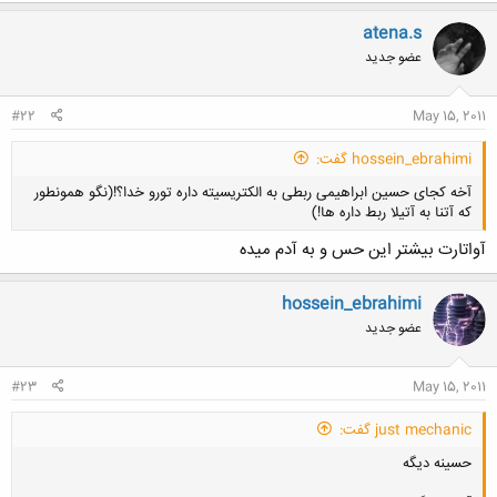
کلیک کنید تا باز شود...
atena.s
عضو جدید
#22
May 15, 2011
hossein_ebrahimi گفت:
آخه کجای حسین ابراهیمی ربطی به الکتریسیته داره تورو خدا؟!(نگو همونطور
که آتنا به آتیلا ربط داره ها!)
آواتارت بیشتر این حس و به آدم میده
hossein_ebrahimi
عضو جدید
کلیک کنید تا باز شود...
#23
May 15, 2011
just mechanic گفت:
حسینه دیگه