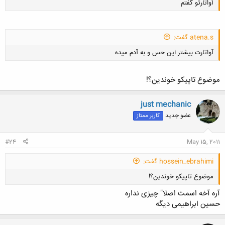
آواتارتو گفتم
atena.s گفت:
کلیک کنید تا باز شود...
آواتارت بیشتر این حس و به آدم میده
موضوع تاپیکو خوندین؟!
just mechanic
عضو جدید
کاربر ممتاز
کلیک کنید تا باز شود...
#24
May 15, 2011
hossein_ebrahimi گفت:
موضوع تاپیکو خوندین؟!
آره آخه اسمت اصلا" چیزی نداره
حسین ابراهیمی دیگه