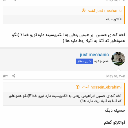
just mechanic گفت:
الکتریسیته
آخه کجای حسین ابراهیمی ربطی به الکتریسیته داره تورو خدا؟!(نگو
همونطور که آتنا به آتیلا ربط داره ها!)
just mechanic
کلیک کنید تا باز شود...
عضو جدید
کاربر ممتاز
#21
May 15, 2011
hossein_ebrahimi گفت:
آخه کجای حسین ابراهیمی ربطی به الکتریسیته داره تورو خدا؟!(نگو همونطور
که آتنا به آتیلا ربط داره ها!)
حسینه دیگه
آواتارتو گفتم