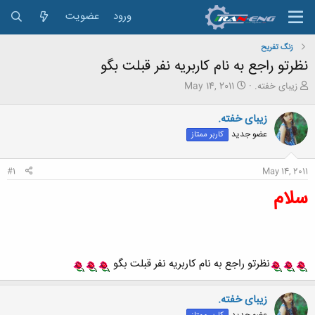
ورود
عضویت
زنگ تفريح
نظرتو راجع به نام کاربریه نفر قبلت بگو
ش
ت
زیبای خفته.
May 14, 2011
ر
ا
و
ر
زیبای خفته.
ع
ی
عضو جدید
کاربر ممتاز
ک
خ
ن
ش
ن
ر
#1
May 14, 2011
د
و
ه
ع
سلام
م
و
ض
و
ع
نظرتو راجع به نام کاربریه نفر قبلت بگو
زیبای خفته.
عضو جدید