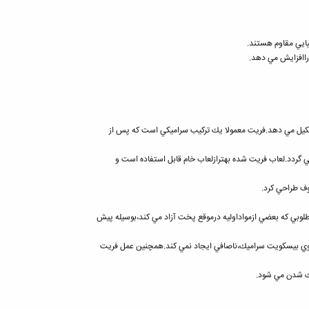
يل مي دهد.فريت معمولا يك تركيب سراميكي است كه پس از
گردد.لعاب فريت شده بهترازلعاب خام قابل استفاده است و
ف طراحي كرد.
لوبي كه بعضي ازمواداوليه درموقع پخت آزاد مي كند،بوسيله پيش
وي بيسكويت سراميك،ناصافي ايجاد نمي كند.همچنين عمل فريت
ك شدن مي شود.