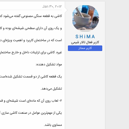
ض
Jan 30, 2012
و
ع
کاشی به قطعه سنگی مصنوعی گفته می‌شود که
و یک روی آن دارای سطحی شیشه‌ای بوده و کا
S H i M A
است که در ساختمان کاربرد و اهمیت ویژه‌ای دارد
کاربر فعال تالار شیمی
کاربر ممتاز
غيره. کاشی برای تزئینات داخل و خارج ساختما
مواد تشکیل‌ دهنده:
يک قطعه كاشی از دو قسمت تشكيل شده‌است: ۱- قطعه سفالی كه قسمت اصلی و استخوان‌بندی كاشی
تشكيل می‌دهد.
۲- لعاب روی آن كه ماده‌ای است شيشه‌ای و قسمت رويی آن را تشكيل می‌دهد.
يكی از مهم‌ترين عوامل در صنعت كاشی سازی آن
مساوی باشد.