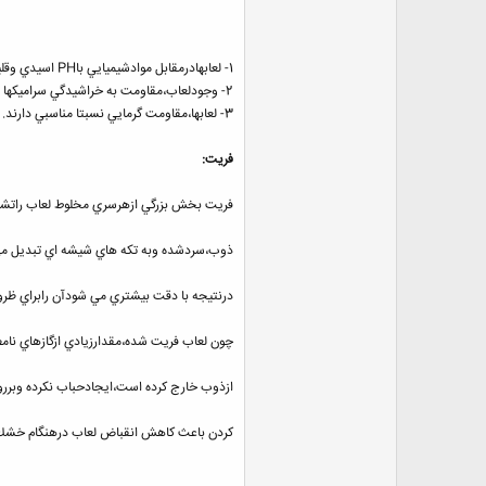
1- لعابهادرمقابل موادشيميايي باPH اسيدي وقليايي مقاوم هستند.
2- وجودلعاب،مقاومت به خراشيدگي سراميكها راافزايش مي دهد.
3- لعابها،مقاومت گرمايي نسبتا مناسبي دارند.
فريت:
فريت بخش بزرگي ازهرسري مخلوط لعاب راتشك
ذوب،سردشده وبه تكه هاي شيشه اي تبديل مي 
درنتيجه با دقت بيشتري مي شودآن رابراي ظرو
چون لعاب فريت شده،مقدارزيادي ازگازهاي نامط
ازذوب خارج كرده است،ايجادحباب نكرده وبرر
كردن باعث كاهش انقباض لعاب درهنگام خش