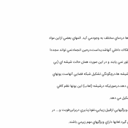
ا دردماي مختلف به وجودمي آيد. اتمهاي بعضي ازاين مواد
اصطكاك داخلي آنهاشديداست،درحين انجمادنمي تواند مجددا
بلور نمي يابند و در اين صورت همان حالت شيشه اي (بي
شيشه ها،درچگونگي تشكيل شبكه فضايي آنهاست.يونهاي
دهد،درصورتيكه درشيشه (لعاب) اين يونها نظم كافي
شكيل مي دهد.
گيهايي ازقبيل:زيبايي،نفوذپذيري دربرابررطوبت و…. در
يرد.لعابها داراي ويژگيهاي مهم زيرمي باشند.