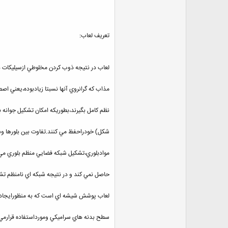
تعريف لعاب:
لعاب در نتيجه ذوب كردن مخلوطي ازسيليكات ه
مذاب كه گرانروي آنها نسبتا زيادبوده،يعني 
نظم كامل بگيرند،بطوريكه امكان تشكيل جوانه 
شكل) خودراحفظ مي كنند.تفاوت بين بلورها و
موادبلوري،تشكيل شبكه فضايي منظم بلوري مي 
حاصل نمي كند و در نتيجه شبكه اي نامنظم ت
لعاب پوشش شيشه اي است كه به منظورايجادويژ
سطح بدنه هاي
سراميكي ومورداستفاده قرارمي گ