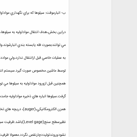
ب- انبارموقت: سيلوها كه براي نگهداري مواداول
دراين بخش،هدف انتقال مواداوليه به سيلوها،ا
مي توانندبصورت فله يابسته بندي انبارشوند،وليكن رطوبت نسبي ان
به عمليات خاصي قبل ازانتقال ندارد،ولي مواد
توسط ماشين مخصوص صورت گيرد.سيستم انتقال
همچنين قبل ازورود مواداوليه به سيلوها مي توا
گرفت.سيلوها انباره هاي ذخيره مواداوليه جام
همزن الكترومكانيكي،(auger)، دريچه هاي تخليه مكانيكي ونيوماتيكي نازل خروجي هوا وابزارآلات دقيق وابسته
نظيرسطح سنج(Level gage)باشد.ظرفيت سيلوها بايد طوري انتخاب شودكه جريان يكنواخت مواداوليه دچاراختلال
نشودوروندتوليددچارنقص نگردد.معمولا ظرفيت سيلوهارا2برابر ظرفيت توليدي روزانه