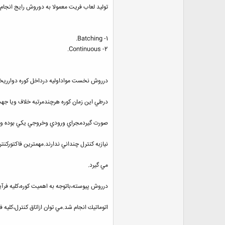
توليد لعاب فريت معمولا به دوروش رايج انجام
1- Batching.
2- Continuous.
درروش نخست مواداوليه درداخل كوره دوارريخته وباحرارت معادل 1500درجه سان
درطي اين زمان كوره هرچندمرتبه خلاف ويا ج
صورت گيردمجراي ورودي وخروجي يكي بوده وموا
نيازبه كنترل چنداني ندارند.مهمترين فاكتوركن
مي گيرد.
درروش پيوسته،باتوجه به اهميت كوره،كليه فرآين
اتوماتيك انجام شد.مي توان ازاتاق كنترل،كليه