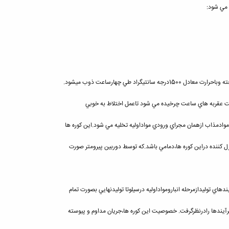
 مي شود:
تيگراد طي چهارساعت ذوب ميشود.
هت عقربه هاي ساعت چرخيده مي شود تاعمل اختلاط به خوبي
دمذاب ازهمان مجراي ورودي مواداوليه تخليه مي شود.اين كوره ها
ترل كننده دراين كوره ها،دمامي باشد.كه توسط دوربين پيرومتر صورت
دهاي توليدازمرحله انبارومواداوليه درسيلوتا توليدنهايي بصورت تمام
 فرآيندها رادرنظرگرفت. خصوصيت اين كوره ها،جريان مداوم و پيوسته