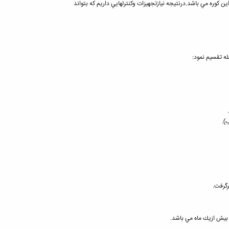
ن كوره مي باشد.درنتيجه نيازتجهيزات وكنترلهايي داريم كه بتواند
).
رگرفت.
ه بيش ازيك ماه مي باشد.