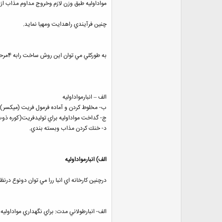
مواداوليه طبق وزن لازم وخروج مداوم مذاب ازاي
چنين فرآيندي راهدايت ومهيا نمايد.
به طوركلي مي توان اين روش ساخت رابه 4مرحله تقسيم نمود:
الف – انبارمواداوليه
ب- مخلوط كردن و آماده فرمول فريت (ميكسر).
ج- گداخت مواداوليه براي توليدفريت(كوره ذوب
د- خنك كردن مذاب وبسته بندي.
الف) انبارمواداوليه
درچنين كارخانه اي انبا ررا مي توان دونوع درنظ
الف- انبارطولاني مدت: براي نگهداري مواداولي