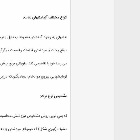
انواع مختلف آزمايشهاي لعاب:
تنشهاي به وجود آمده دربدنه ولعاب دليل وع
موقع پخت ياسردشدن قطعات وقسمت ديگرآن در
مي رسدخودرا ظاهرمي كند.بطوركلي براي پيش 
آزمايشهايي برروي موادخام ايجادبگيردكه درزير
تشخيص نوع ترك:
قديمي ترين روش تشخيص نوع تنش،محاسبه تعد
مشبك (توري شكل) كه درموقع سردشدن يا بعدا 