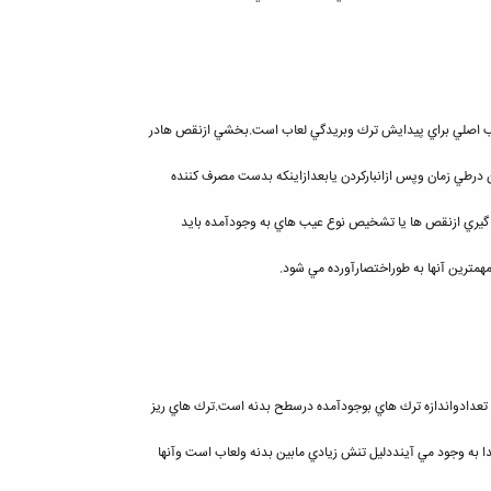
يب اصلي براي پيدايش ترك وبريدگي لعاب است.بخشي ازنقص هادر
طي زمان وپس ازانباركردن يابعدازاينكه بدست مصرف كننده
گيري ازنقص ها يا تشخيص نوع عيب هاي به وجودآمده بايد
مهمترين آنها به طوراختصارآورده مي شود.
ادواندازه ترك هاي بوجودآمده درسطح بدنه است.ترك هاي ريز
به وجود مي آينددليل تنش زيادي مابين بدنه ولعاب است وآنها