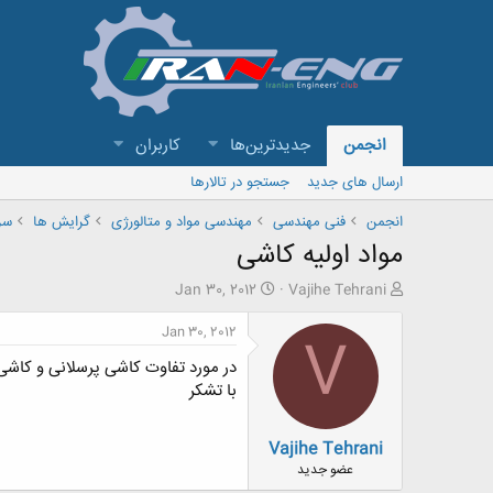
انجمن
جدیدترین‌ها
کاربران
ارسال های جدید
جستجو در تالارها
انجمن
فنی مهندسی
مهندسی مواد و متالورژی
گرایش ها
سر
مواد اولیه کاشی
ش
ت
Jan 30, 2012
Vajihe Tehrani
ر
ا
و
ر
Jan 30, 2012
V
ع
ی
در مورد تفاوت کاشی پرسلانی و کاشی
ک
خ
ن
ش
با تشکر
ن
ر
د
و
Vajihe Tehrani
ه
ع
م
عضو جدید
و