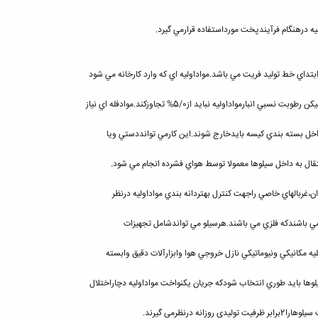
يه درهنگام فرآيندپخت مورداستفاده قرارمي گيرد.
بتداي خط توليد فريت مي باشد.مواداوليه اي كه وارد كارخانه مي شود
بارمواداوليه نبايد از5/0% تجاوزكند.موادفله اي نياز
داخل بسته بندي كيسه بايدخارج شوند.اين كارمي توانددستي ويا
 به داخل سيلوها معمولا توسط هواي فشرده انجام مي شود.
ن،غربالهاي خاصي راجهت كنترل بهتردانه بندي مواداوليه درنظر
دمي باشندكه فلزي مي باشند.هرسيلو مي تواندشامل تجهيزات
 درنظرمي گيرند.