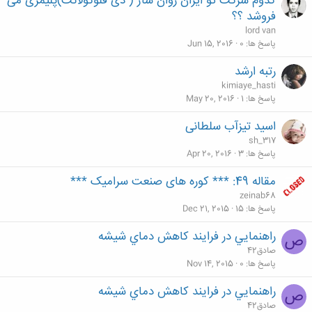
کدوم شرکت تو ایران روان ساز ( دی فلوکولانت)پلیمری می
فروشد ؟؟
lord van
پاسخ ها
0
Jun 15, 2016
رتبه ارشد
kimiaye_hasti
پاسخ ها
1
May 20, 2016
اسید تیزآب سلطانی
sh_317
پاسخ ها
3
Apr 20, 2016
مقاله 49: *** کوره های صنعت سرامیک ***
zeinab68
پاسخ ها
15
Dec 21, 2015
راهنمايي در فرايند كاهش دماي شيشه
ص
صادق42
پاسخ ها
0
Nov 14, 2015
راهنمايي در فرايند كاهش دماي شيشه
ص
صادق42