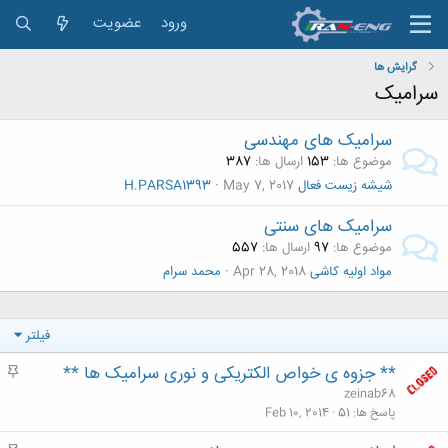
ورود
عضویت
گرایش ها
سرامیک
سرامیک های مهندسی
موضوع ها
153
ارسال ها
387
شیشه زیست فعال
May 7, 2017
H.PARSA1393
سرامیک های سنتی
موضوع ها
97
ارسال ها
557
مواد اولیه کاشی
Apr 28, 2018
محمد سرام
فیلتر
** جزوه ی خواص الکتریکی و نوری سرامیک ها **
م
ه
zeinab68
م
پاسخ ها
51
Feb 10, 2014