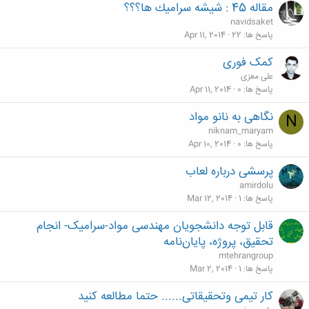
مقاله 45 : شيشه سراميك ها؟؟؟
navidsaket
پاسخ ها
22
Apr 11, 2014
کمک فوری
علی معزی
پاسخ ها
0
Apr 11, 2014
نگاهی به نانو مواد
N
niknam_maryam
پاسخ ها
0
Apr 10, 2014
پرسشی درباره لعاب
amirdolu
پاسخ ها
1
Mar 12, 2014
قابل توجه دانشجویان مهندسی مواد-سرامیک- انجام
تحقیق، پروژه، پایان‌نامه
mtehrangroup
پاسخ ها
1
Mar 2, 2014
کار تیمی وتحقیقاتی...... حتما مطالعه کنید