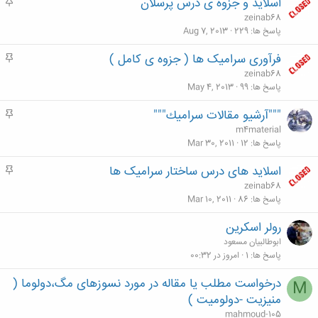
اسلاید و جزوه ی درس پرسلان
م
ه
zeinab68
م
پاسخ ها
229
Aug 7, 2013
فرآوری سرامیک ها ( جزوه ی کامل )
م
ه
zeinab68
م
پاسخ ها
99
May 4, 2013
"""آرشيو مقالات سراميك"""
م
ه
m4material
م
پاسخ ها
12
Mar 30, 2011
اسلاید های درس ساختار سرامیک ها
م
ه
zeinab68
م
پاسخ ها
86
Mar 10, 2011
رولر اسکرین
ابوطالبیان مسعود
پاسخ ها
1
امروز در 00:32
درخواست مطلب یا مقاله در مورد نسوزهای مگ،دولوما (
M
منیزیت -دولومیت )
mahmoud-105