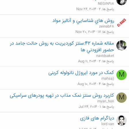
NEGIN918
پاسخ ها
2
Nov 26, 2014
روش هاي شناسايي و آناليز مواد
zeinab68
پاسخ ها
17
Nov 20, 2014
مقاله شماره 42:سنتز كورديريت به روش حالت جامد در
حضور افزودني ها
navidsaket
پاسخ ها
2
Aug 11, 2014
کمک در مورد ایروژل نانولوله کربنی
M
mahsa)
پاسخ ها
4
Aug 10, 2014
کاربرد روش سنتز نمک مذاب در تهیه پودرهای سرامیکی
M
myari_hon
پاسخ ها
1
Jul 24, 2014
دیاگرام های فازی
lord van