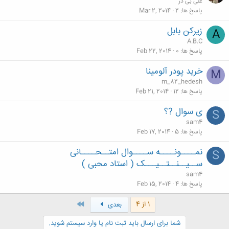
علی بی ذر
پاسخ ها
2
Mar 2, 2014
زیرکن بابل
A
A.B.C
پاسخ ها
0
Feb 22, 2014
خرید پودر آلومینا
M
m_82_hedesh
پاسخ ها
12
Feb 21, 2014
ی سوال ?؟
S
sam4
پاسخ ها
5
Feb 17, 2014
نمــــونــــه ســــوال امتــحــــانی
S
ســیــنــتــیـــک ( استاد محبی )
sam4
پاسخ ها
4
Feb 15, 2014
آخر
1 از 4
بعدی
شما برای ارسال باید ثبت نام یا وارد سیستم شوید.