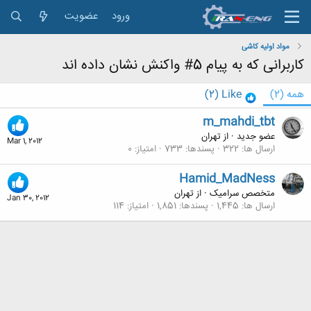
ورود
عضویت
مواد اولیه کاشی
کاربرانی که به پیام 5# واکنش نشان داده اند
همه
(2)
Like
(2)
m_mahdi_tbt
عضو جدید
·
از
تهران
Mar 1, 2012
ارسال ها
322
پسندها
733
امتیاز
0
Hamid_MadNess
متخصص سرامیک
·
از
تهران
Jan 30, 2012
ارسال ها
1,445
پسندها
1,851
امتیاز
114