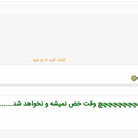
کلیک کنید تا باز شود...
چچچچچچچ وقت خض نمیشه و نخواهد شد..........