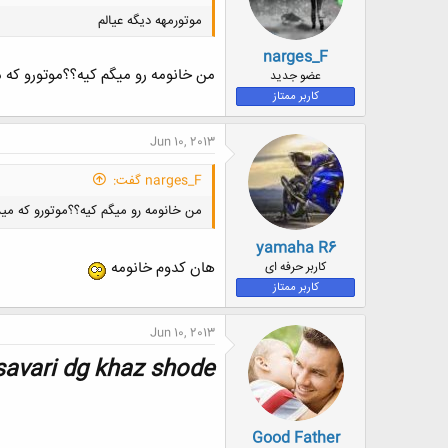
موتورمهه دیگه عیالم
narges_F
من خانومه رو میگم کیه؟؟موتورو که 
عضو جدید
کاربر ممتاز
Jun 10, 2013
narges_F گفت:
من خانومه رو میگم کیه؟؟موتورو که می
yamaha R6
هان کدوم خانومه
کاربر حرفه ای
کاربر ممتاز
Jun 10, 2013
ari dg khaz shode ...
Good Father