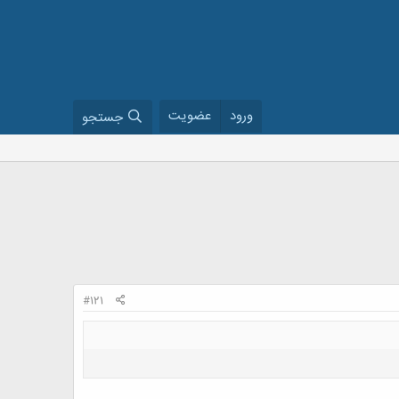
ورود
عضویت
جستجو
#121