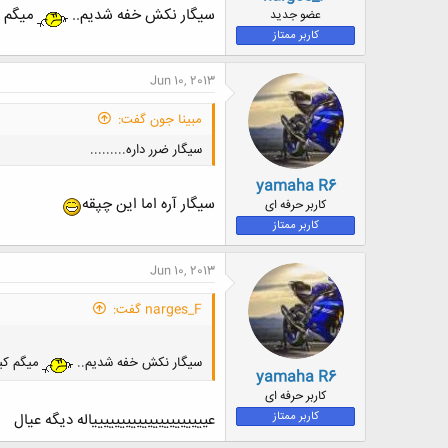
ض
سیگار نکش خفه شدیم..
میگم 
عضو جدید
و
کاربر ممتاز
ع
Jun 10, 2013
مبینا جون گفت:
سیگار ضرر داره.........
yamaha R6
سیگار آره اما این چپقه
کاربر حرفه ای
کاربر ممتاز
Jun 10, 2013
narges_F گفت:
سیگار نکش خفه شدیم..
میگم کی
yamaha R6
کاربر حرفه ای
کاربر ممتاز
عیییییییییییییییییییییاله دیگه عیال