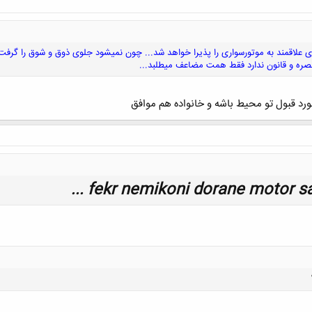
 علاقمند به موتورسواری را پذیرا خواهد شد... چون نمیشود جلوی ذوق و شوق را گرفت.
بصره و قانون ندارد فقط همت مضاعف میطلبد...
مورد قبول تو محیط باشه و خانواده هم موافق
کلیک کنید تا باز شود...
fekr nemikoni dorane motor sava
کلیک کنید تا باز شود...