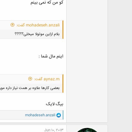
کو من که نمی بینم
mohadeseh.anzali گفت:
بلام ازاین موتولا میخلی؟؟؟؟؟
اینم مال شما :
aynaz.m گفت:
بعضی کارها علاوه بر همت نیاز داره مور
بیگ لایک
و
mohadeseh.anzali
ا
ک
ن
Jun 10, 2013