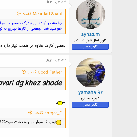
Jun 10, 2013
Mehrdad Shahi گفت:
جامعه در آینده ای نزدیک حضور خانمهای
خواهید شد...بعضی از کارها نیازی به ت
aynaz.m
کاربر فعال تالار ادبیات ,
بعضی کارها علاوه بر همت نیاز داره 
کاربر ممتاز
Jun 10, 2013
Good Father گفت:
ri dg khaz shode ...
yamaha R6
کاربر حرفه ای
کاربر ممتاز
narges_F گفت:
اونی که سوار موتوره پشت سرت؟؟؟