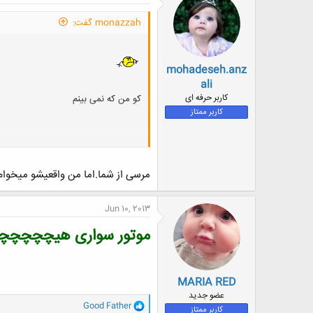
ش
ه
monazzah گفت:
ا
:
mohadeseh.anz
ali
کاربر حرفه ای
کو من که نمی بینم
کاربر ممتاز
مرسی از شما.اما من واقعیشو میخوام
اینم مال شما :
Jun 10, 2013
موتور سواری هیچچچچچچ
بیگ لایک
MARIA RED
عضو جدید
و
Good Father
کاربر ممتاز