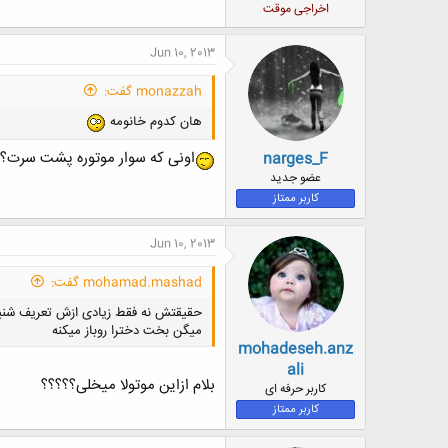
اخراجی موقت
Jun 10, 2013
monazzah گفت:
هان کدوم خانومه
اونی که سوار موتوره پشت سرت؟
narges_F
عضو جدید
کاربر ممتاز
Jun 10, 2013
mohamad.mashad گفت:
حقیقتش نه فقط زیادی ازش تعریف شنی
میگن بخت دخترا روباز میکنه
mohadeseh.anz
ali
بلام ازاین موتولا میخلی؟؟؟؟؟
کاربر حرفه ای
کاربر ممتاز