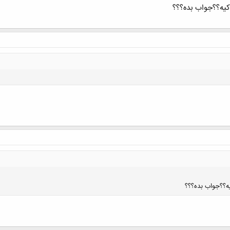
کیه؟؟جواب بده؟؟؟
کلیک کنید تا باز شود...
ه؟؟جواب بده؟؟؟