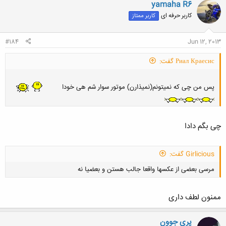
yamaha R6
کاربر حرفه ای
کاربر ممتاز
#184
Jun 12, 2013
Риал Краесис گفت:
پس من چی که نمیتونم(نمیذارن) موتور سوار شم هی خودا
چی بگم دادا
Girlicious گفت:
مرسی بعضی از عکسها واقعا جالب هستن و بعضیا نه
ممنون لطف داری
پری جوون