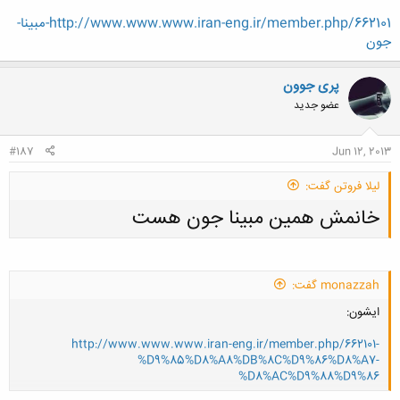
http://www.www.www.iran-eng.ir/member.php/662101-مبینا-
جون
پری جوون
عضو جدید
#187
Jun 12, 2013
لیلا فروتن گفت:
خانمش همین مبینا جون هست
monazzah گفت:
ایشون:
کلیک کنید تا باز شود...
http://www.www.www.iran-eng.ir/member.php/662101-
%D9%85%D8%A8%DB%8C%D9%86%D8%A7-
%D8%AC%D9%88%D9%86