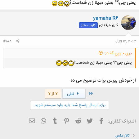
یعنی چی؟؟ یعنی مبینا زن شماست؟
کلیک کنید تا باز شود...
yamaha R6
کاربر حرفه ای
کاربر ممتاز
#188
Jun 12, 2013
پری جوون گفت:
یعنی چی؟؟ یعنی مبینا زن شماست؟
از خودش بپرس برات توضیح می ده
اول
7 از 7
قبلی
برای ارسال پاسخ شما باید وارد سیستم شوید.
فیسبوک
تویتر
Reddit
Pinterest
Tumblr
ایمیل
WhatsApp
اشتراک گذاری:
تالار عکس