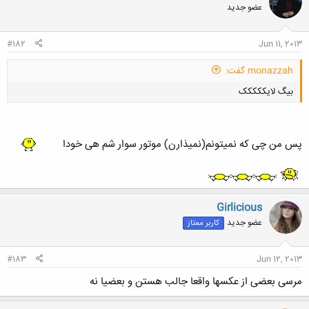
عضو جدید
ه
ا
:
#182
Jun 11, 2013
monazzah گفت:
بیگ لایککککک
پس من چی که نمیتونم(نمیذارن) موتور سوار شم هی خودا
کلیک کنید تا باز شود...
Girlicious
عضو جدید
کاربر ممتاز
#183
Jun 12, 2013
مرسی بعضی از عکسها واقعا جالب هستن و بعضیا نه