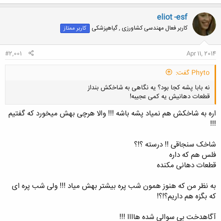
ک
ن
eliot -esf
ش
کاربر فعال مهندسی کشاورزی , گیاهپزشکی
کاربر ممتاز
ه
ا
:
#2,001
Apr 11, 2014
Phyto گفت:
نه بابا پشه کجا بود؟ یه نگاهی به شاخکش بنداز
قطعات دهانیش یه کمی عجیبه!
اره به شاخکش هم نمیاد پشه باشه !!! والا هرچی بهش میخورد که گفتیم
!!!
شاخک سنجاقی !! درسته ؟!؟
کلیک کنید تا باز شود...
فلس هم که داره
قطعات دهانی مکنده
به نظر من که هنوز همون شب پره بیشتر بهش میاد !!! ولی شب پره ای
که بگزه هم داریم؟!؟!
آگاهدخت بی سوالی شده هاااا !!!