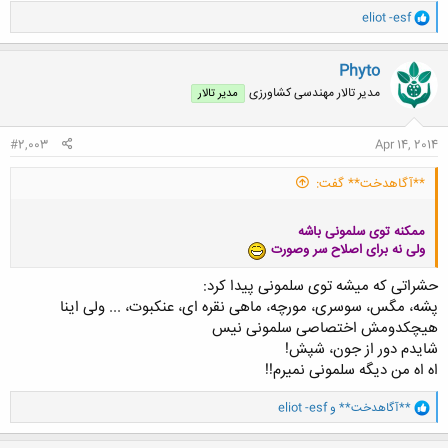
و
eliot -esf
ا
ک
ن
Phyto
ش
مدیر تالار مهندسی كشاورزی
مدیر تالار
ه
ا
:
#2,003
Apr 14, 2014
**آگاهدخت** گفت:
ممکنه توی سلمونی باشه
ولی نه برای اصلاح سر وصورت
حشراتی که میشه توی سلمونی پیدا کرد:
پشه، مگس، سوسری، مورچه، ماهی نقره ای، عنکبوت، ... ولی اینا
هیچکدومش اختصاصی سلمونی نیس
شایدم دور از جون، شپش!
اه اه من دیگه سلمونی نمیرم!!
و
**آگاهدخت**
و
eliot -esf
ا
ک