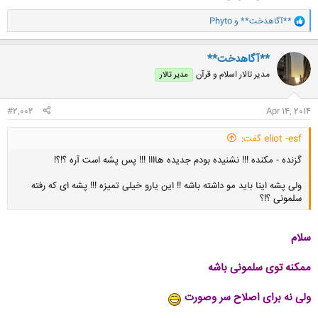
و
**آگاهدخت**
و
Phyto
ا
ک
ن
**آگاهدخت**
ش
مدیر تالار اسلام و قرآن
مدیر تالار
ه
ا
:
#2,002
Apr 14, 2014
eliot -esf گفت:
گزنده - مکنده !!! نشنیده بودم جدیده هاااا !!! پس پشه است آره ؟!؟!
ولی پشه اینا باید مو داشته باشه !! این یارو خیلی تمیزه !!! پشه ای که رفته
سلمونی ؟!؟
سلام
کلیک کنید تا باز شود...
ممکنه توی سلمونی باشه
ولی نه برای اصلاح سر وصورت