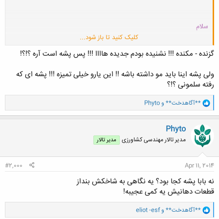
سلام
کلیک کنید تا باز شود...
نه نیست
گزنده - مکنده !!! نشنیده بودم جدیده هاااا !!! پس پشه است آره ؟!؟!
ولی پشه اینا باید مو داشته باشه !! این یارو خیلی تمیزه !!! پشه ای که
رفته سلمونی ؟!؟
و
**آگاهدخت**
و
Phyto
ا
ک
ن
Phyto
ش
مدیر تالار مهندسی كشاورزی
مدیر تالار
ه
ا
:
#2,000
Apr 11, 2014
نه بابا پشه کجا بود؟ یه نگاهی به شاخکش بنداز
قطعات دهانیش یه کمی عجیبه!
و
**آگاهدخت**
و
eliot -esf
ا