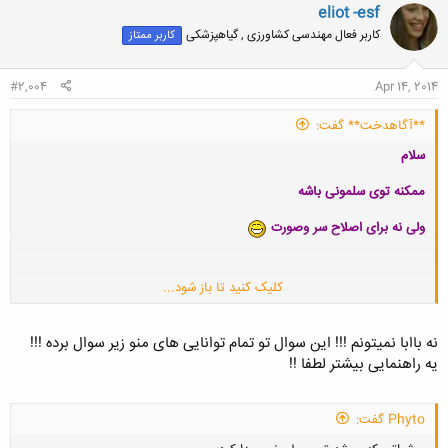
ن
eliot -esf
ش
کاربر فعال مهندسی کشاورزی , گیاهپزشکی
کاربر ممتاز
ه
ا
:
#2,004
Apr 14, 2014
**آگاهدخت** گفت:
سلام
ممکنه توی سلمونی باشه
ولی نه برای اصلاح سر وصورت
کلیک کنید تا باز شود...
دقیقا
نه باابا نمیتونم !!! این سوال تو تمام توانایی های منو زیر سوال برده !!!
یه راهنمایی بیشتر لطفا !!
الان دیگه بنظرم بتونی جوای بدی
Phyto گفت: