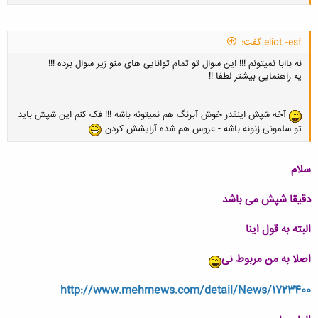
کلیک کنید تا باز شود...
eliot -esf گفت:
نه باابا نمیتونم !!! این سوال تو تمام توانایی های منو زیر سوال برده !!!
یه راهنمایی بیشتر لطفا !!
آخه شپش اینقدر خوش آبرنگ هم نمیتونه باشه !!! فک کنم این شپش باید
تو سلمونی زنونه باشه - عروس هم شده آرایشش کردن
سلام
دقیقا شپش می باشد
البته به قول اینا
اصلا به من مربوط نی
http://www.mehrnews.com/detail/News/1723400