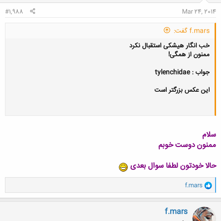
:
#1,988
Mar 24, 2014
f.mars گفت:
خب انگار هیشکی استقبال نکرد
ممنون از همگی!
جواب : tylenchidae
این عکس بزرگتر است
سلام
ممنون دوست خوبم
حالا خودتون لطفا سوال بعدی
و
f.mars
ا
ک
ن
f.mars
ش