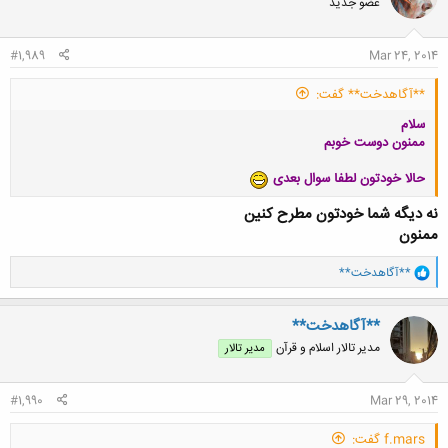
عضو جدید
ه
ا
:
#1,989
Mar 24, 2014
**آگاهدخت** گفت:
سلام
ممنون دوست خوبم
حالا خودتون لطفا سوال بعدی
نه دیگه شما خودتون مطرح کنین
ممنون
و
**آگاهدخت**
ا
ک
ن
**آگاهدخت**
ش
مدیر تالار اسلام و قرآن
مدیر تالار
ه
ا
:
#1,990
Mar 29, 2014
f.mars گفت: