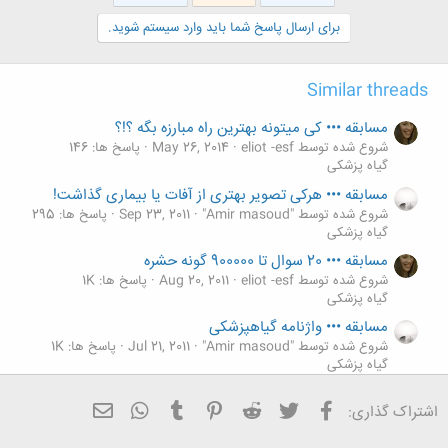
ش
ه
برای ارسال پاسخ شما باید وارد سیستم شوید.
ا
:
Similar threads
مسابقه ••• کی میتونه بهترین راه مبارزه بگه ؟!؟
شروع شده توسط eliot -esf
May 26, 2014
پاسخ ها: 146
گیاه پزشکی
مسابقه ••• هرکی تصویر بهتری از آفات یا بیماری گذاشت!
شروع شده توسط "Amir masoud"
Sep 23, 2011
پاسخ ها: 295
گیاه پزشکی
مسابقه ••• 20 سوال تا 900000 گونه حشره
شروع شده توسط eliot -esf
Aug 20, 2011
پاسخ ها: 1K
گیاه پزشکی
مسابقه ••• واژنامه گیاهپزشکی
شروع شده توسط "Amir masoud"
Jul 21, 2011
پاسخ ها: 1K
گیاه پزشکی
مسابقه ••• هر کی گفت مشکل چیه؟
فیسبوک
تویتر
Reddit
Pinterest
Tumblr
ایمیل
WhatsApp
اشتراک گذاری:
شروع شده توسط کلروفیل
Jul 14, 2008
پاسخ ها: 4K
گیاه پزشکی