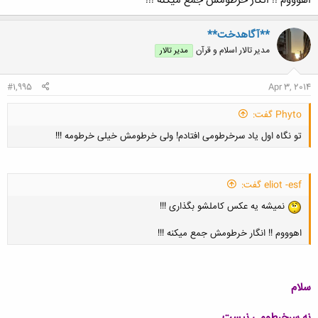
اهوووم !! انگار خرطومش جمع میکنه !!!
**آگاهدخت**
مدیر تالار اسلام و قرآن
مدیر تالار
کلیک کنید تا باز شود...
#1,995
Apr 3, 2014
Phyto گفت:
تو نگاه اول یاد سرخرطومی افتادم! ولی خرطومش خیلی خرطومه !!!
eliot -esf گفت:
نمیشه یه عکس کاملشو بگذاری !!!
کلیک کنید تا باز شود...
اهوووم !! انگار خرطومش جمع میکنه !!!
سلام
کلیک کنید تا باز شود...
نه سرخرطومی نیست