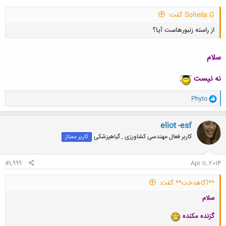
کلیک کنید تا باز شود...
Soheila.G گفت:
از راسته زنبورهاست آيا؟
سلام
نه نیست
کلیک کنید تا باز شود...
و
Phyto
ا
ک
ن
eliot -esf
ش
کاربر فعال مهندسی کشاورزی , گیاهپزشکی
کاربر ممتاز
ه
ا
:
#1,999
Apr 11, 2014
**آگاهدخت** گفت:
سلام
گزنده مکنده