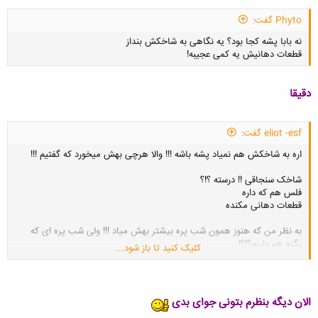
Phyto گفت:
نه بابا پشه کجا بود؟ یه نگاهی به شاخکش بنداز
قطعات دهانیش یه کمی عجیبه!
دقیقا
eliot -esf گفت:
کلیک کنید تا باز شود...
اره به شاخکش هم نمیاد پشه باشه !!! والا هرچی بهش میخورد که گفتیم !!!
شاخک سنجاقی !! درسته ؟!؟
فلس هم که داره
قطعات دهانی مکنده
به نظر من که هنوز همون شب پره بیشتر بهش میاد !!! ولی شب پره ای که
بگزه هم داریم؟!؟!
کلیک کنید تا باز شود...
آگاهدخت بی سوالی شده هاااا !!!
الان دیگه بنظرم بتونی جوای بدی