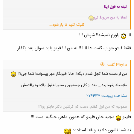
البته به قول اینا
اصلا به من مربوط نی
کلیک کنید تا باز شود...
http://www.mehrnews.com/detail/News/1723400
ااا
باورم نمیشه!! شپش !!!
الهام جان
فقط فیتو جواب گفت ها اااا !! نه من !!! فیتو باید سوال بعد بگذار
لطفا سوال بعدی
Phyto گفت:
پ.ن مدیر محترم مگه شما مو دارید که برید سلمانی
من از دست شما کچل شدم دیگه!! حالا خبرنگار مهر بیسواده! شما چی؟!!
ملاحظه بفرمایید... بعد از کلی جستجوی محیرالعقول بالاخره یافتمش:
مشاهده پیوست 204437
همونیه که من اول گفتم! دست کم گرفتین دکتر فایتو رو؟!!!
کلیک کنید تا باز شود...
فایتو
مجید جان فایتو که همون ماهی جنگیه است !!!
نه شما نشون دادید واقعا استادید