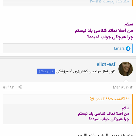
مشاهده پیوست 200165
کلیک کنید تا باز شود...
سلام
من اصلا نماتد شناسی بلد نیستم
چرا هیچکی جواب نمیده؟
و
f.mars
ا
ک
ن
eliot -esf
ش
کاربر فعال مهندسی کشاورزی , گیاهپزشکی
کاربر ممتاز
ه
ا
:
#1,983
Mar 16, 2014
**آگاهدخت** گفت:
سلام
من اصلا نماتد شناسی بلد نیستم
چرا هیچکی جواب نمیده؟
منم بلد بودم !!! یادم رفته !!! هه