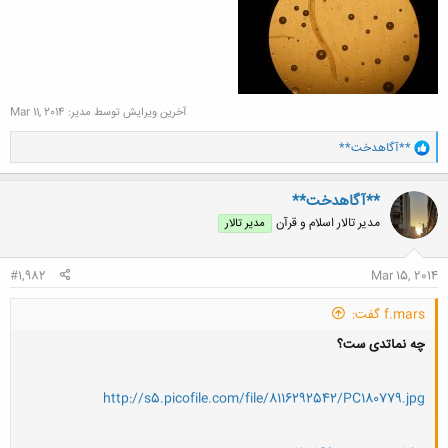
آخرین ویرایش توسط مدیر:
Mar 11, 2014
و
**آگاهدخت**
ا
ک
ن
**آگاهدخت**
ش
مدیر تالار اسلام و قرآن
مدیر تالار
ه
ا
:
#1,982
Mar 15, 2014
f.mars گفت:
چه نماتدی ست؟
http://s5.picofile.com/file/8116292542/PC180779.jpg