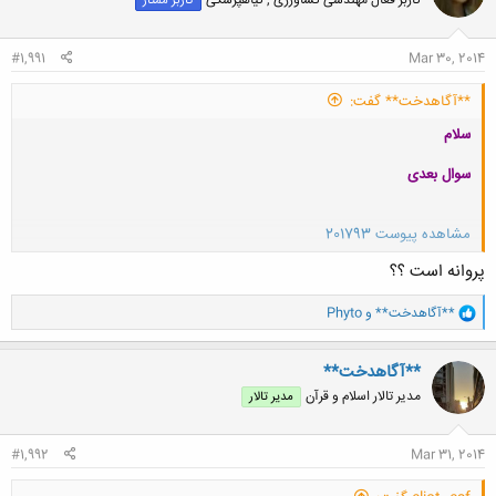
کاربر فعال مهندسی کشاورزی , گیاهپزشکی
کاربر ممتاز
ه
ا
:
#1,991
Mar 30, 2014
**آگاهدخت** گفت:
سلام
سوال بعدی
مشاهده پیوست 201793
پروانه است ؟؟
کلیک کنید تا باز شود...
و
**آگاهدخت**
و
Phyto
ا
ک
ن
**آگاهدخت**
ش
مدیر تالار اسلام و قرآن
مدیر تالار
ه
ا
:
#1,992
Mar 31, 2014