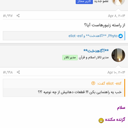
عضو جدید
کاربر ممتاز
#1,997
Apr 8, 2014
از راسته زنبورهاست آيا؟
و
Phyto
,
**آگاهدخت**
و
eliot -esf
ا
ک
ن
**آگاهدخت**
ش
مدیر تالار اسلام و قرآن
مدیر تالار
ه
ا
:
#1,998
Apr 10, 2014
eliot -esf گفت:
خب یه راهنمایی بکن !!! قطعات دهانیش از چه نوعیه ؟!؟
سلام
گزنده مکنده