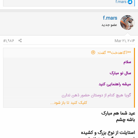
و
f.mars
ا
ک
ن
f.mars
ش
عضو جدید
ه
ا
:
#1,986
Mar 21, 2014
**آگاهدخت** گفت:
سلام
سال نو مبارک
میشه راهنمایی کنید
گویا هیچ کدام از دوستان حضور ذهن ندارن
کلیک کنید تا باز شود...
متشکرم
عید شما هم مبارک
باشه چشم
استایلت از نوع بزرگ و کشیده