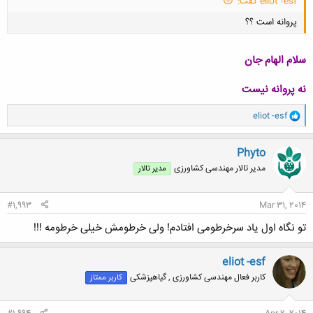
eliot -esf گفت:
پروانه است ؟؟
سلام الهام جان
نه پروانه نیست
کلیک کنید تا باز شود...
و
eliot -esf
ا
ک
ن
Phyto
ش
مدیر تالار مهندسی كشاورزی
مدیر تالار
ه
ا
:
#1,993
Mar 31, 2014
تو نگاه اول یاد سرخرطومی افتادم! ولی خرطومش خیلی خرطومه !!!
eliot -esf
کاربر فعال مهندسی کشاورزی , گیاهپزشکی
کاربر ممتاز