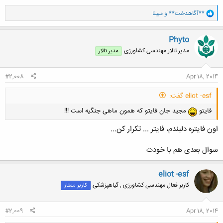
و
**آگاهدخت**
و
مبینا
ا
ک
ن
Phyto
ش
مدیر تالار مهندسی كشاورزی
مدیر تالار
ه
ا
:
#2,008
Apr 18, 2014
eliot -esf گفت:
فایتو
مجید جان فایتو که همون ماهی جنگیه است !!!
اون فایتره دلبندم، فایتر ... تکرار کن...
سوال بعدی هم با خودت
eliot -esf
کاربر فعال مهندسی کشاورزی , گیاهپزشکی
کاربر ممتاز
#2,009
Apr 18, 2014