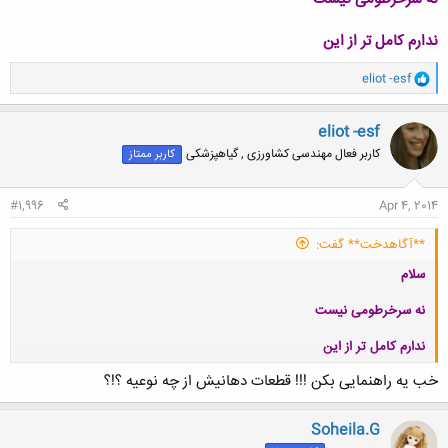
ندارم کامل تر از این
و
eliot -esf
ا
ک
ن
eliot -esf
ش
کاربر فعال مهندسی کشاورزی , گیاهپزشکی
کاربر ممتاز
ه
ا
:
#1,996
Apr 4, 2014
**آگاهدخت** گفت:
سلام
نه سرخرطومی نیست
ندارم کامل تر از این
خب یه راهنمایی بکن !!! قطعات دهانیش از چه نوعیه ؟!؟
کلیک کنید تا باز شود...
Soheila.G