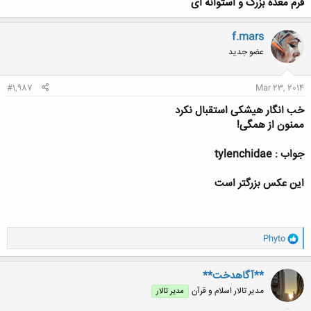
فرم معده بزرگ و استوانه ای
f.mars
عضو جدید
#1,987
Mar 23, 2014
خب انگار هیشکی استقبال نکرد
ممنون از همگی!
جواب : tylenchidae
این عکس بزرگتر است
و
Phyto
ا
ک
ن
**آگاهدخت**
ش
مدیر تالار اسلام و قرآن
مدیر تالار
ه
ا