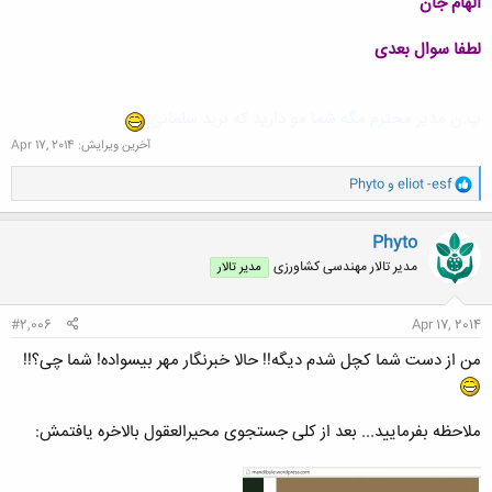
الهام جان
لطفا سوال بعدی
پ.ن مدیر محترم مگه شما مو دارید که برید سلمانی
آخرین ویرایش:
Apr 17, 2014
و
eliot -esf
و
Phyto
ا
ک
ن
Phyto
ش
مدیر تالار مهندسی كشاورزی
مدیر تالار
ه
ا
:
#2,006
Apr 17, 2014
من از دست شما کچل شدم دیگه!! حالا خبرنگار مهر بیسواده! شما چی؟!!
ملاحظه بفرمایید... بعد از کلی جستجوی محیرالعقول بالاخره یافتمش: