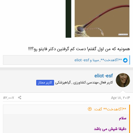
همونیه که من اول گفتم! دست کم گرفتین دکتر فایتو رو؟!!!
و
**آگاهدخت**
,
مبینا
و
eliot -esf
ا
ک
ن
eliot -esf
ش
کاربر فعال مهندسی کشاورزی , گیاهپزشکی
کاربر ممتاز
ه
ا
:
#2,007
Apr 18, 2014
**آگاهدخت** گفت:
سلام
دقیقا شپش می باشد