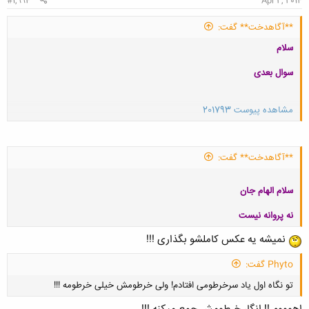
#1,994
Apr 2, 2014
**آگاهدخت** گفت:
سلام
سوال بعدی
مشاهده پیوست 201793
کلیک کنید تا باز شود...
**آگاهدخت** گفت:
سلام الهام جان
نه پروانه نیست
نمیشه یه عکس کاملشو بگذاری !!!
Phyto گفت:
کلیک کنید تا باز شود...
تو نگاه اول یاد سرخرطومی افتادم! ولی خرطومش خیلی خرطومه !!!