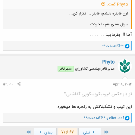
Phyto گفت:
اون فایتره دلبندم، فایتر ... تکرار کن...
سوال بعدی هم با خودت
آها !!! بفرمایید . .. . . . .
و
**آگاهدخت**
ا
کلیک کنید تا باز شود...
ک
ن
Phyto
ش
مدیر تالار مهندسی كشاورزی
مدیر تالار
ه
ا
:
#2,010
Apr 18, 2014
تو باز عکس غیرمیکروسکوپی گذاشتی؟
این تیپ و تشکیلاتش به زنجره ها میخوره!
و
eliot -esf
و
**آگاهدخت**
ا
ک
ن
اول
آخر
67 از 71
قبلی
بعدی