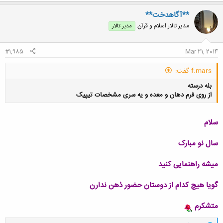
ک
ن
**آگاهدخت**
ش
مدیر تالار اسلام و قرآن
مدیر تالار
ه
ا
:
#1,985
Mar 21, 2014
f.mars گفت:
بله درسته
از روی فرم دهان و معده و یه سری مشخصات تیپیک
سلام
سال نو مبارک
کلیک کنید تا باز شود...
میشه راهنمایی کنید
گویا هیچ کدام از دوستان حضور ذهن ندارن
متشکرم